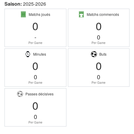
Saison:
2025-2026
Matchs joués
Matchs commencés
0
0
-
0
Per Game
Per Game
Minutes
Buts
0
0
0
0
Per Game
Per Game
Passes décisives
0
0
Per Game