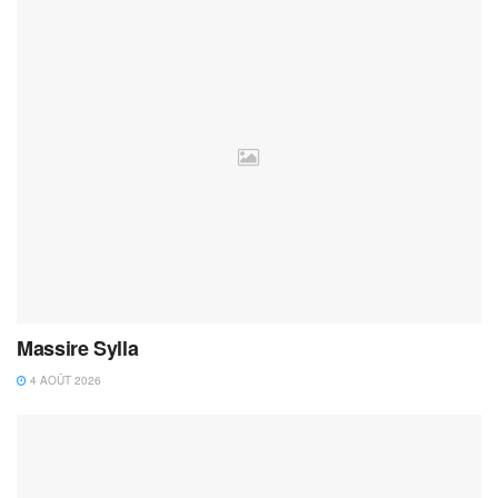
Massire Sylla
4 AOÛT 2026