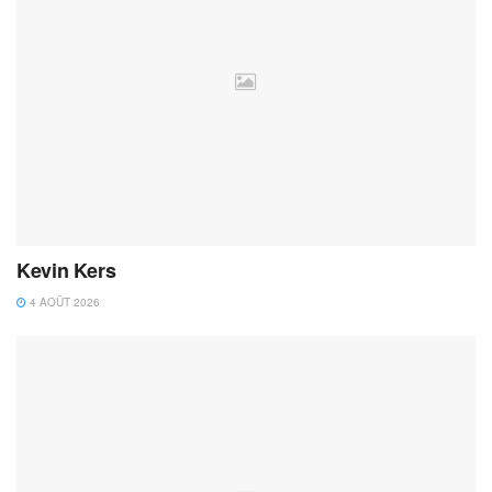
Kevin Kers
4 AOÛT 2026