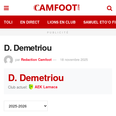
TOLI
EN DIRECT
LIONS EN CLUB
SAMUEL ETO’O FI
PUBLICITÉ
D. Demetriou
par
Redaction Camfoot
18 novembre 2025
D. Demetriou
AEK Larnaca
Club actuel: