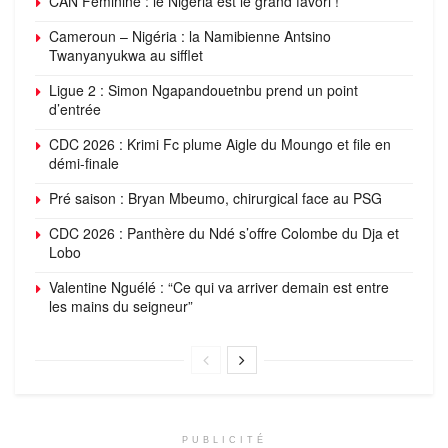
CAN Féminine : le Nigéria est le grand favori !
Cameroun – Nigéria : la Namibienne Antsino
Twanyanyukwa au sifflet
Ligue 2 : Simon Ngapandouetnbu prend un point
d’entrée
CDC 2026 : Krimi Fc plume Aigle du Moungo et file en
démi-finale
Pré saison : Bryan Mbeumo, chirurgical face au PSG
CDC 2026 : Panthère du Ndé s’offre Colombe du Dja et
Lobo
Valentine Nguélé : “Ce qui va arriver demain est entre
les mains du seigneur”
PUBLICITÉ