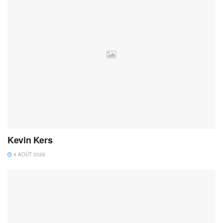
Kevin Kers
4 AOÛT 2026