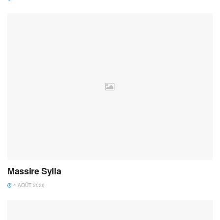
Massire Sylla
4 AOÛT 2026