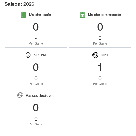
Saison:
2026
Matchs joués
Matchs commencés
0
0
-
0
Per Game
Per Game
Minutes
Buts
0
1
0
0
Per Game
Per Game
Passes décisives
0
0
Per Game