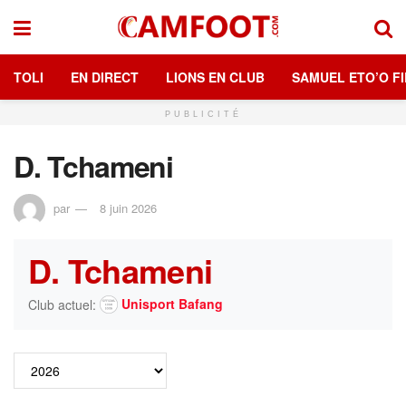
TOLI
EN DIRECT
LIONS EN CLUB
SAMUEL ETO’O FI
PUBLICITÉ
D. Tchameni
par
8 juin 2026
D. Tchameni
Unisport Bafang
Club actuel: