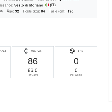
(IT)
aissance:
Sesto di Moriano
94
Âge:
32
Poids (kg):
84
Taille (cm):
190
ncés
Minutes
Buts
86
0
86.0
0
Per Game
Per Game