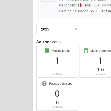
Nationalité:
Italie
Lieu de n
Date de naissance:
29 juillet 19
Saison:
2025
Matchs joués
Matchs comme
1
1
-
1.0
Per Game
Per Game
Passes décisives
0
0
Per Game