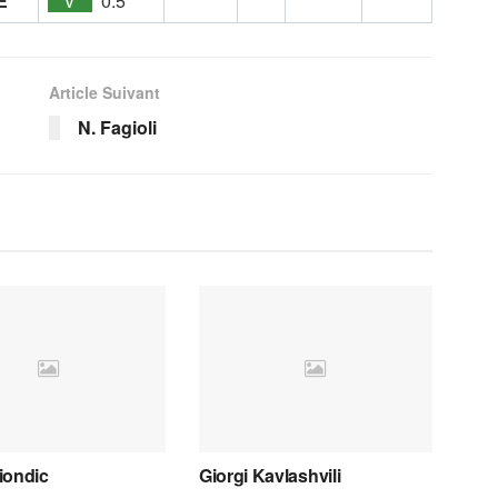
E
V
0:5
Article Suivant
N. Fagioli
iondic
Giorgi Kavlashvili