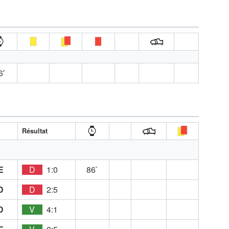
6′
Résultat
E
D
1:0
86`
D
D
2:5
D
V
4:1