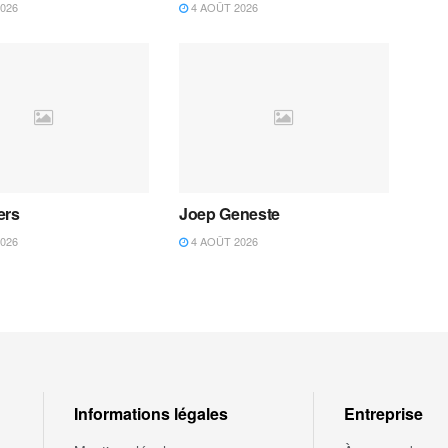
026
4 AOÛT 2026
ers
Joep Geneste
026
4 AOÛT 2026
Informations légales
Entreprise