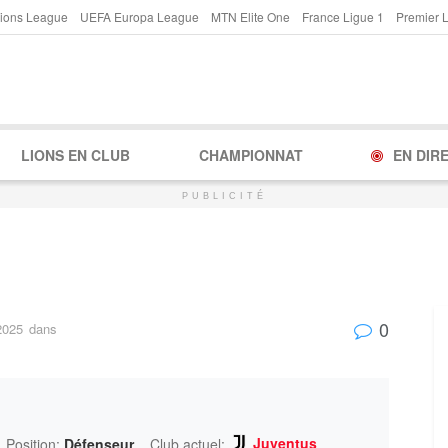
ions League
UEFA Europa League
MTN Elite One
France Ligue 1
Premier 
LIONS EN CLUB
CHAMPIONNAT
EN DIR
PUBLICITÉ
0
2025
dans
Juventus
Position:
Défenseur
Club actuel: