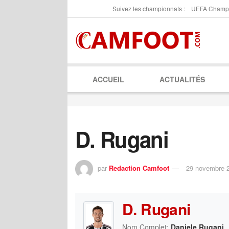
Suivez les championnats :
UEFA Champ
ACCUEIL
ACTUALITÉS
D. Rugani
par
Redaction Camfoot
29 novembre 
D. Rugani
Nom Complet:
Daniele Rugani