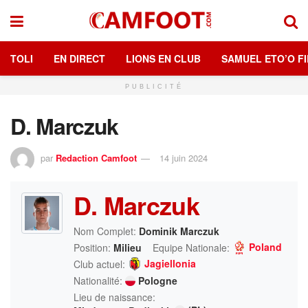
TOLI
EN DIRECT
LIONS EN CLUB
SAMUEL ETO’O FI
PUBLICITÉ
D. Marczuk
par
Redaction Camfoot
14 juin 2024
D. Marczuk
Nom Complet:
Dominik Marczuk
Poland
Position:
Milieu
Equipe Nationale:
Jagiellonia
Club actuel:
Nationalité:
Pologne
Lieu de naissance: