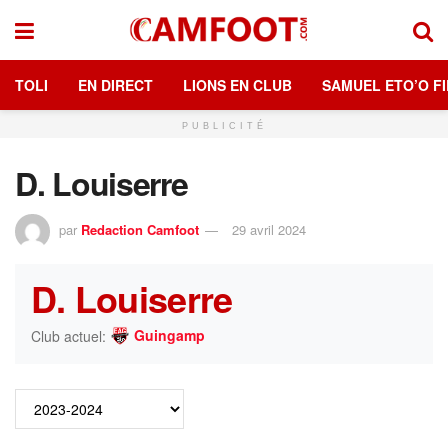
TOLI
EN DIRECT
LIONS EN CLUB
SAMUEL ETO’O FI
PUBLICITÉ
D. Louiserre
par
Redaction Camfoot
29 avril 2024
D. Louiserre
Guingamp
Club actuel: