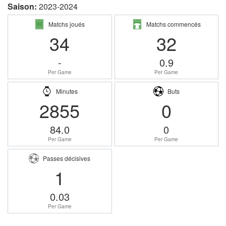
Saison:
2023-2024
Matchs joués
Matchs commencés
34
32
-
0.9
Per Game
Per Game
Minutes
Buts
2855
0
84.0
0
Per Game
Per Game
Passes décisives
1
0.03
Per Game