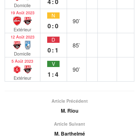
4:0
Domicile
19 Août 2023
N
90`
0:0
Extérieur
12 Août 2023
D
85`
0:1
Domicile
5 Août 2023
V
90`
1:4
Extérieur
Article Précédent
M. Riou
Article Suivant
M. Barthelmé