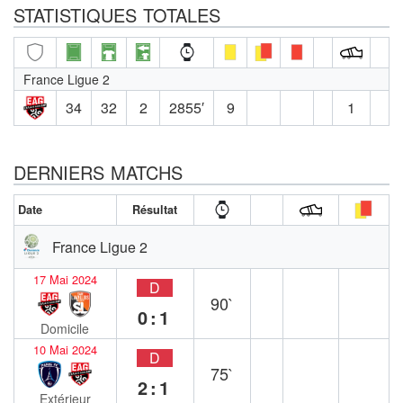
STATISTIQUES TOTALES
France Ligue 2
34
32
2
2855′
9
1
DERNIERS MATCHS
Date
Résultat
France Ligue 2
17 Mai 2024
D
90`
0:1
Domicile
10 Mai 2024
D
75`
2:1
Extérieur