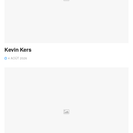
Kevin Kers
4 AOÛT 2026