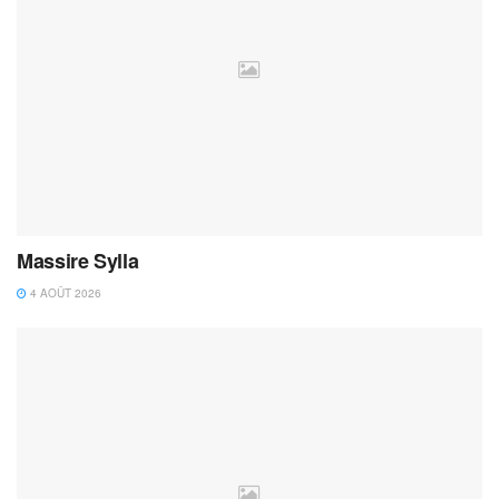
Massire Sylla
4 AOÛT 2026