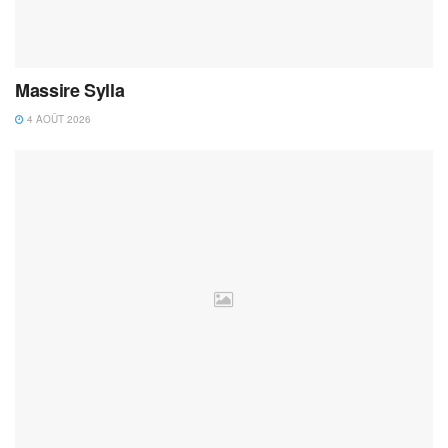
Massire Sylla
4 AOÛT 2026