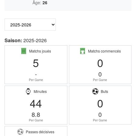
Âge:
26
Saison:
2025-2026
Matchs joués
Matchs commencés
5
0
-
0
Per Game
Per Game
Minutes
Buts
44
0
8.8
0
Per Game
Per Game
Passes décisives