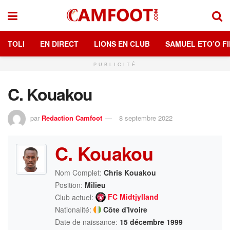
TOLI
EN DIRECT
LIONS EN CLUB
SAMUEL ETO’O FI
PUBLICITÉ
C. Kouakou
par
Redaction Camfoot
8 septembre 2022
C. Kouakou
Nom Complet:
Chris Kouakou
Position:
Milieu
FC Midtjylland
Club actuel:
Nationalité:
Côte d'Ivoire
Date de naissance:
15 décembre 1999