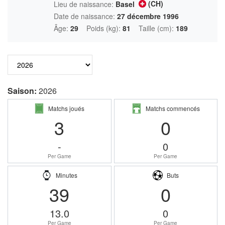
(CH)
Lieu de naissance:
Basel
Date de naissance:
27 décembre 1996
Âge:
29
Poids (kg):
81
Taille (cm):
189
Saison:
2026
Matchs joués
Matchs commencés
3
0
-
0
Per Game
Per Game
Minutes
Buts
39
0
13.0
0
Per Game
Per Game