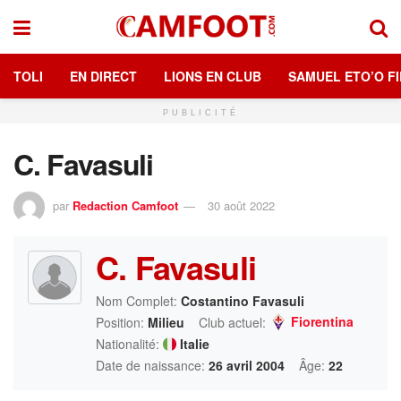
TOLI
EN DIRECT
LIONS EN CLUB
SAMUEL ETO’O FI
PUBLICITÉ
C. Favasuli
par
Redaction Camfoot
30 août 2022
C. Favasuli
Nom Complet:
Costantino Favasuli
Fiorentina
Position:
Milieu
Club actuel:
Nationalité:
Italie
Date de naissance:
26 avril 2004
Âge:
22