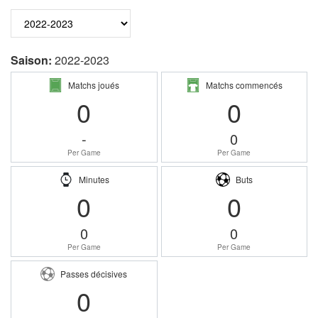
Saison:
2022-2023
Matchs joués
Matchs commencés
0
0
-
0
Per Game
Per Game
Minutes
Buts
0
0
0
0
Per Game
Per Game
Passes décisives
0