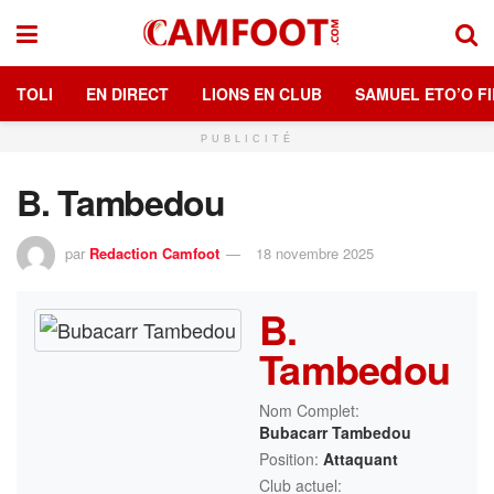
TOLI
EN DIRECT
LIONS EN CLUB
SAMUEL ETO’O FI
PUBLICITÉ
B. Tambedou
par
Redaction Camfoot
18 novembre 2025
B.
Tambedou
Nom Complet:
Bubacarr Tambedou
Position:
Attaquant
Club actuel: