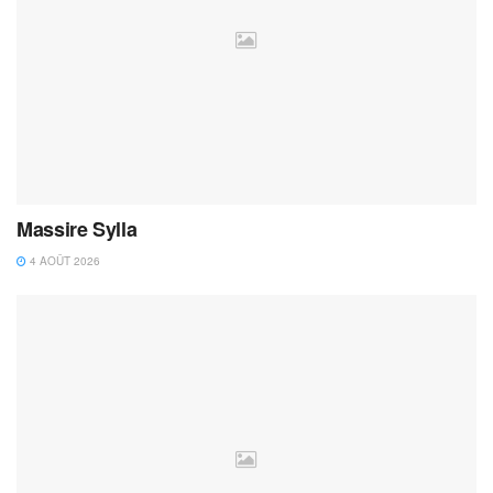
Massire Sylla
4 AOÛT 2026