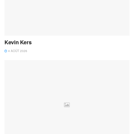
Kevin Kers
4 AOÛT 2026