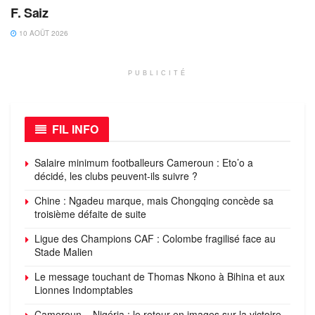
F. Saiz
10 AOÛT 2026
PUBLICITÉ
FIL INFO
Salaire minimum footballeurs Cameroun : Eto’o a
décidé, les clubs peuvent-ils suivre ?
Chine : Ngadeu marque, mais Chongqing concède sa
troisième défaite de suite
Ligue des Champions CAF : Colombe fragilisé face au
Stade Malien
Le message touchant de Thomas Nkono à Bihina et aux
Lionnes Indomptables
Cameroun – Nigéria : le retour en images sur la victoire