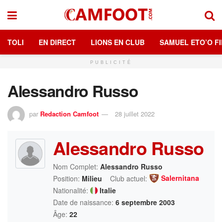
TOLI
EN DIRECT
LIONS EN CLUB
SAMUEL ETO’O FI
PUBLICITÉ
Alessandro Russo
par
Redaction Camfoot
28 juillet 2022
Alessandro Russo
Nom Complet:
Alessandro Russo
Salernitana
Position:
Milieu
Club actuel:
Nationalité:
Italie
Date de naissance:
6 septembre 2003
Âge:
22