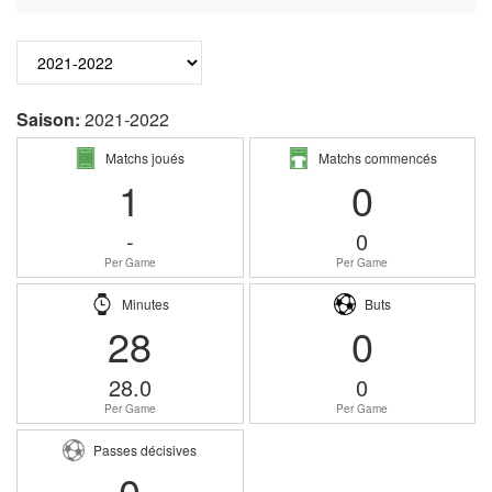
Saison:
2021-2022
Matchs joués
Matchs commencés
1
0
-
0
Per Game
Per Game
Minutes
Buts
28
0
28.0
0
Per Game
Per Game
Passes décisives
0