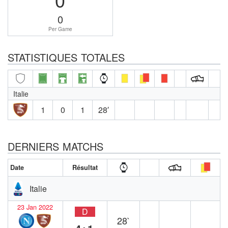
0
Per Game
STATISTIQUES TOTALES
Italie
1
0
1
28′
DERNIERS MATCHS
Date
Résultat
Italie
23 Jan 2022
D
28`