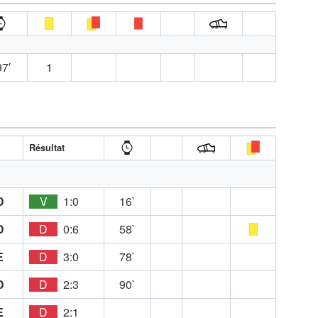
7′
1
Résultat
D
V
1:0
16`
D
D
0:6
58`
E
D
3:0
78`
D
D
2:3
90`
E
D
2:1