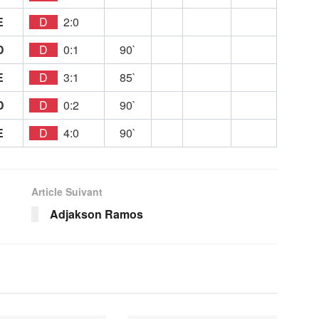
E
D
2:0
D
D
0:1
90`
E
D
3:1
85`
D
D
0:2
90`
E
D
4:0
90`
Article Suivant
Adjakson Ramos