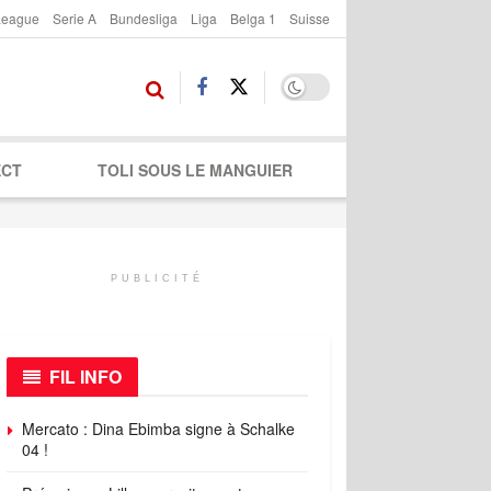
League
Serie A
Bundesliga
Liga
Belga 1
Suisse
ECT
TOLI SOUS LE MANGUIER
PUBLICITÉ
FIL INFO
Mercato : Dina Ebimba signe à Schalke
04 !