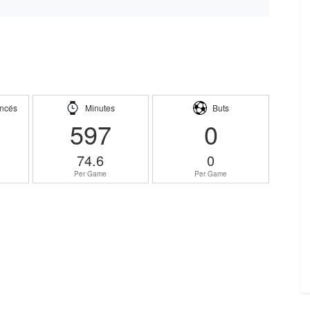
ncés
Minutes
Buts
597
0
74.6
0
Per Game
Per Game