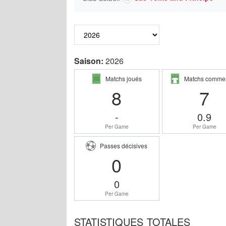
Saison:
2026
Matchs joués
Matchs comme
8
7
-
0.9
Per Game
Per Game
Passes décisives
0
0
Per Game
STATISTIQUES TOTALES