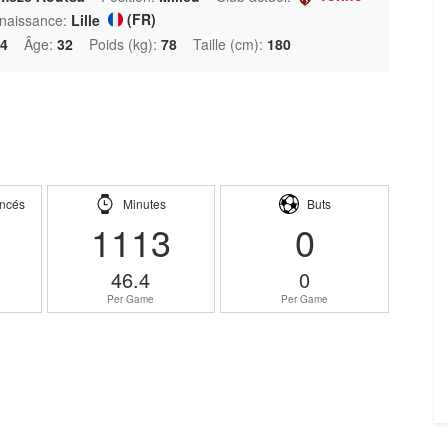
(FR)
 naissance:
Lille
94
Âge:
32
Poids (kg):
78
Taille (cm):
180
ncés
Minutes
Buts
1113
0
46.4
0
Per Game
Per Game