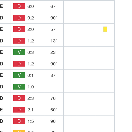
E
D
6:0
67`
D
D
0:2
90`
E
D
2:0
57`
D
D
1:2
13`
E
V
0:3
23`
D
D
1:2
90`
E
V
0:1
87`
D
V
1:0
D
D
2:3
76`
E
D
2:1
60`
D
D
1:5
90`