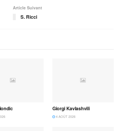
Article Suivant
S. Ricci
iondic
Giorgi Kavlashvili
026
4 AOÛT 2026