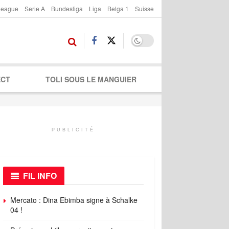
League
Serie A
Bundesliga
Liga
Belga 1
Suisse
ECT
TOLI SOUS LE MANGUIER
PUBLICITÉ
FIL INFO
Mercato : Dina Ebimba signe à Schalke
04 !