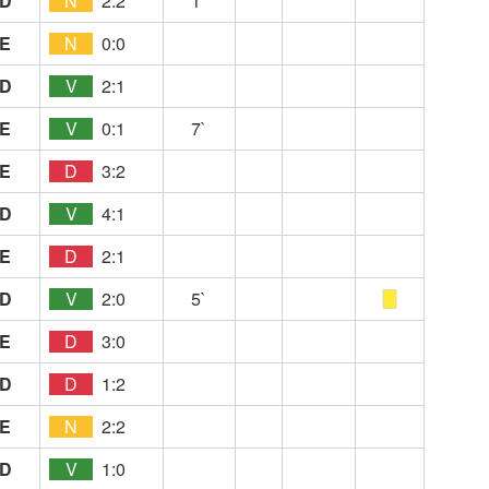
D
N
2:2
1`
E
N
0:0
D
V
2:1
E
V
0:1
7`
E
D
3:2
D
V
4:1
E
D
2:1
D
V
2:0
5`
E
D
3:0
D
D
1:2
E
N
2:2
D
V
1:0