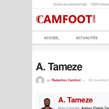
Suivez les championnats :
UEFA Champ
ACCUEIL
ACTUALITÉS
A. Tameze
par
Redaction Camfoot
29 novembre 
A. Tameze
Nom Complet:
Adrien Fidele T