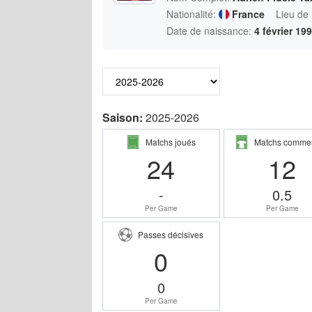
Nationalité:
France
Lieu de
Date de naissance:
4 février 19
Saison:
2025-2026
Matchs joués
Matchs comme
24
12
-
0.5
Per Game
Per Game
Passes décisives
0
0
Per Game