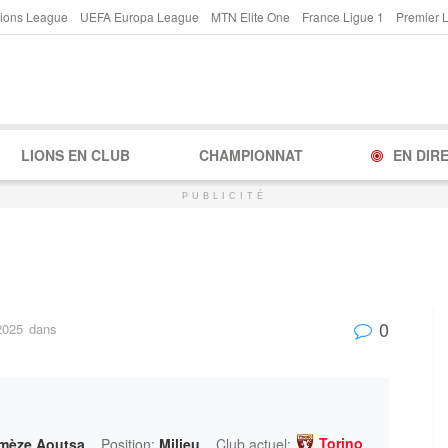
ions League
UEFA Europa League
MTN Elite One
France Ligue 1
Premier 
LIONS EN CLUB
CHAMPIONNAT
EN DIR
PUBLICITÉ
0
2025
dans
Torino
amèze Aoutsa
Position:
Milieu
Club actuel: