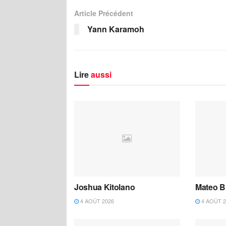
Article Précédent
Yann Karamoh
Lire
aussi
Joshua Kitolano
Mateo B
4 AOÛT 2026
4 AOÛT 2