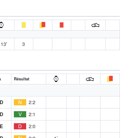
13′
3
A
Résultat
D
N
2:2
D
V
2:1
E
D
2:0