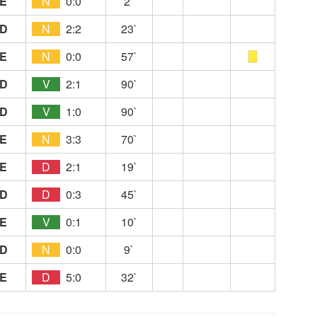
E
N
0:0
2`
D
N
2:2
23`
E
N
0:0
57`
D
V
2:1
90`
D
V
1:0
90`
E
N
3:3
70`
E
D
2:1
19`
D
D
0:3
45`
E
V
0:1
10`
D
N
0:0
9`
E
D
5:0
32`