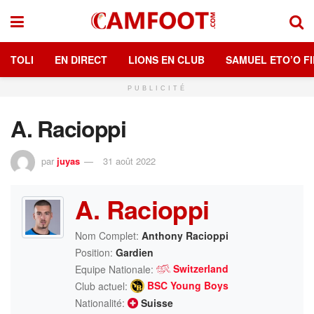
TOLI
EN DIRECT
LIONS EN CLUB
SAMUEL ETO’O FI
PUBLICITÉ
A. Racioppi
par
juyas
31 août 2022
A. Racioppi
Nom Complet:
Anthony Racioppi
Position:
Gardien
Switzerland
Equipe Nationale:
BSC Young Boys
Club actuel:
Nationalité:
Suisse