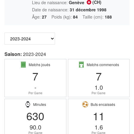
(CH)
Lieu de naissance:
Genève
Date de naissance:
31 décembre 1998
Âge:
27
Poids (kg):
84
Taille (cm):
188
Saison:
2023-2024
Matchs joués
Matchs commencés
7
7
-
1.0
Per Game
Per Game
Minutes
Buts encaissés
630
11
90.0
1.6
Per Game
Per Game