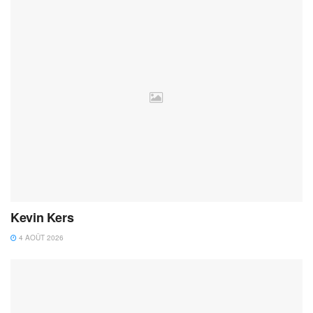
Kevin Kers
4 AOÛT 2026