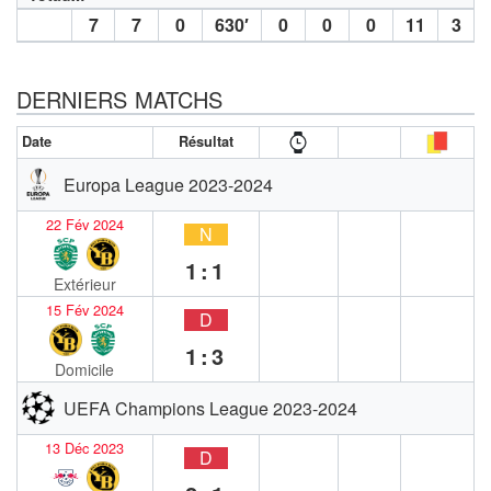
7
7
0
630′
0
0
0
11
3
DERNIERS MATCHS
Date
Résultat
Europa League 2023-2024
22 Fév 2024
N
1:1
Extérieur
15 Fév 2024
D
1:3
Domicile
UEFA Champions League 2023-2024
13 Déc 2023
D