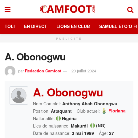
TOLI
EN DIRECT
LIONS EN CLUB
SAMUEL ETO’O FI
PUBLICITÉ
A. Obonogwu
par
Redaction Camfoot
20 juillet 2024
A. Obonogwu
Nom Complet:
Anthony Abah Obonogwu
Floriana
Position:
Attaquant
Club actuel:
Nationalité:
Nigéria
(NG)
Lieu de naissance:
Makurdi
Date de naissance:
3 mai 1999
Âge:
27