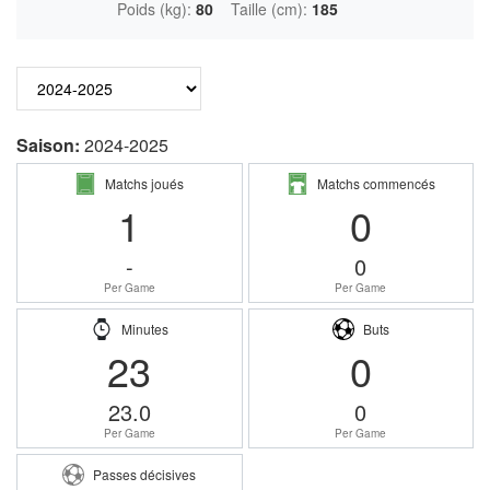
Poids (kg):
80
Taille (cm):
185
Saison:
2024-2025
Matchs joués
Matchs commencés
1
0
-
0
Per Game
Per Game
Minutes
Buts
23
0
23.0
0
Per Game
Per Game
Passes décisives