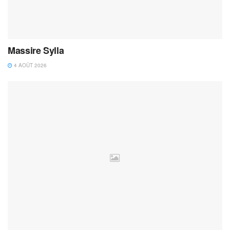
Massire Sylla
4 AOÛT 2026