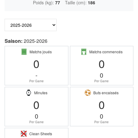
Poids (kg):
77
Taille (cm):
186
Saison:
2025-2026
Matchs joués
Matchs commencés
0
0
-
0
Per Game
Per Game
Minutes
Buts encaissés
0
0
0
0
Per Game
Per Game
Clean Sheets