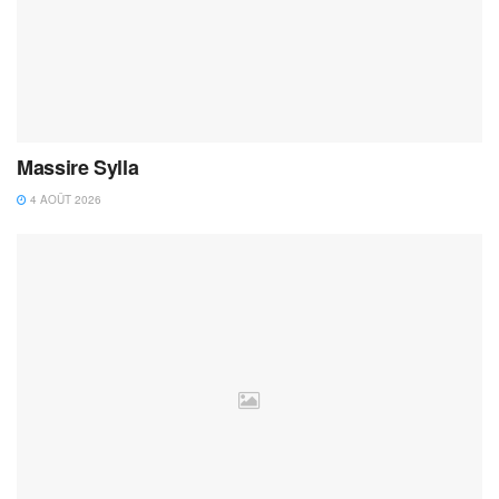
Massire Sylla
4 AOÛT 2026