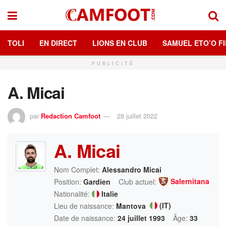
TOLI
EN DIRECT
LIONS EN CLUB
SAMUEL ETO’O FI
PUBLICITÉ
A. Micai
par
Redaction Camfoot
28 juillet 2022
A. Micai
Nom Complet:
Alessandro Micai
Salernitana
Position:
Gardien
Club actuel:
Nationalité:
Italie
(IT)
Lieu de naissance:
Mantova
Date de naissance:
24 juillet 1993
Âge:
33