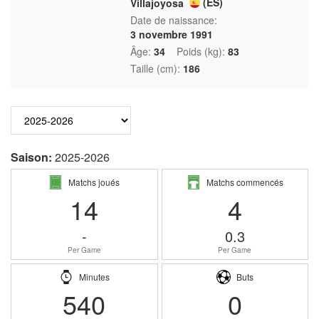
(ES)
Villajoyosa
Date de naissance:
3 novembre 1991
Âge:
34
Poids (kg):
83
Taille (cm):
186
Saison:
2025-2026
Matchs joués
Matchs commencés
14
4
-
0.3
Per Game
Per Game
Minutes
Buts
540
0