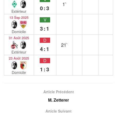
1`
0:3
Extérieur
13 Sep 2025
V
3:1
Domicile
31 Août 2025
D
21`
4:1
Extérieur
23 Août 2025
D
1:3
Domicile
Article Précédent
M. Zetterer
Article Suivant