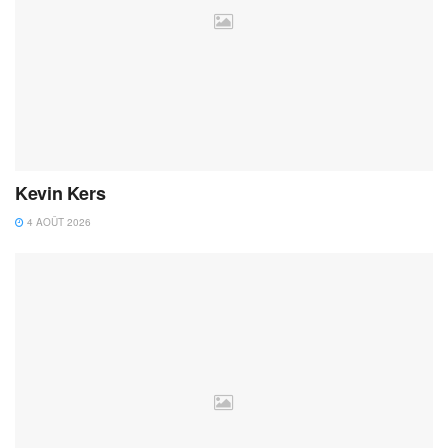
Kevin Kers
4 AOÛT 2026