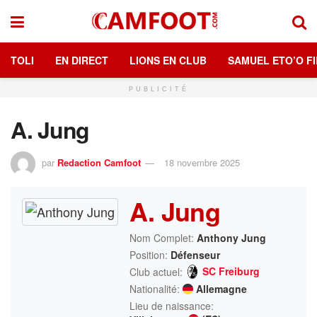
TOLI
EN DIRECT
LIONS EN CLUB
SAMUEL ETO’O FI
PUBLICITÉ
A. Jung
par
Redaction Camfoot
18 novembre 2025
A. Jung
Nom Complet:
Anthony Jung
Position:
Défenseur
SC Freiburg
Club actuel:
Nationalité:
Allemagne
Lieu de naissance: