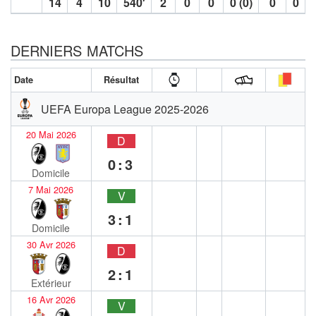
14
4
10
540′
2
0
0
0 (0)
0
0
DERNIERS MATCHS
Date
Résultat
UEFA Europa League 2025-2026
20 Mai 2026
D
0:3
Domicile
7 Mai 2026
V
3:1
Domicile
30 Avr 2026
D
2:1
Extérieur
16 Avr 2026
V