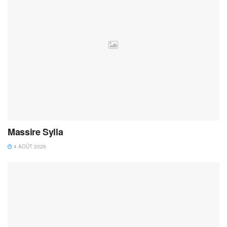
Massire Sylla
4 AOÛT 2026