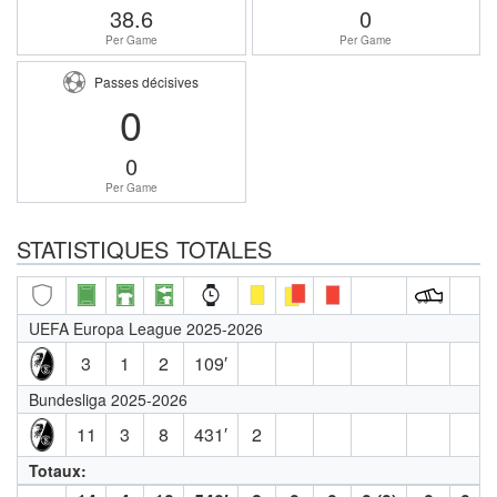
38.6
0
Per Game
Per Game
Passes décisives
0
0
Per Game
STATISTIQUES TOTALES
UEFA Europa League 2025-2026
3
1
2
109′
Bundesliga 2025-2026
11
3
8
431′
2
Totaux: