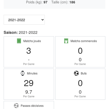
Poids (kg):
97
Taille (cm):
186
Saison:
2021-2022
Matchs joués
Matchs commencés
3
0
-
0
Per Game
Per Game
Minutes
Buts
29
0
9.7
0
Per Game
Per Game
Passes décisives