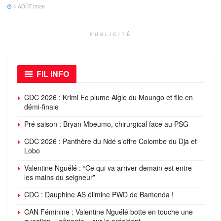
4 AOÛT 2026
PUBLICITÉ
FIL INFO
CDC 2026 : Krimi Fc plume Aigle du Moungo et file en
démi-finale
Pré saison : Bryan Mbeumo, chirurgical face au PSG
CDC 2026 : Panthère du Ndé s’offre Colombe du Dja et
Lobo
Valentine Nguélé : “Ce qui va arriver demain est entre
les mains du seigneur”
CDC : Dauphine AS élimine PWD de Bamenda !
CAN Féminine : Valentine Nguélé botte en touche une
question « gênante » sur le président