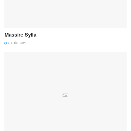
Massire Sylla
4 AOÛT 2026