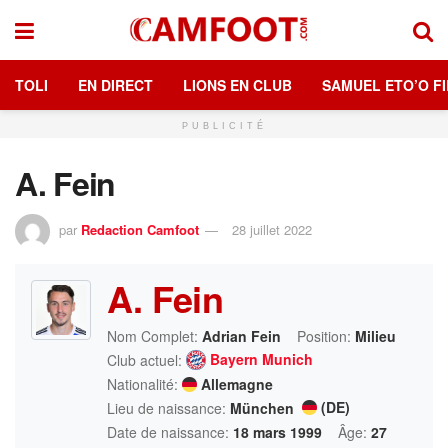
TOLI
EN DIRECT
LIONS EN CLUB
SAMUEL ETO’O FI
PUBLICITÉ
A. Fein
par
Redaction Camfoot
28 juillet 2022
A. Fein
Nom Complet:
Adrian Fein
Position:
Milieu
Bayern Munich
Club actuel:
Nationalité:
Allemagne
(DE)
Lieu de naissance:
München
Date de naissance:
18 mars 1999
Âge:
27