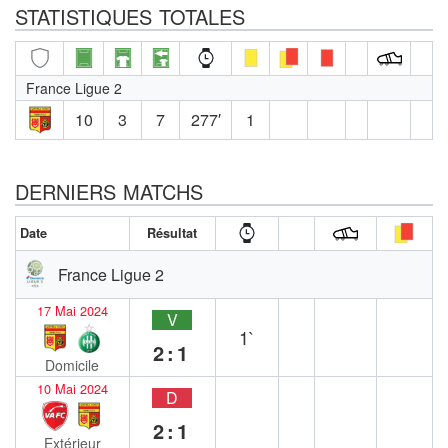
STATISTIQUES TOTALES
France Ligue 2
10
3
7
277′
1
DERNIERS MATCHS
Date
Résultat
France Ligue 2
17 Mai 2024
V
1`
2:1
Domicile
10 Mai 2024
D
2:1
Extérieur