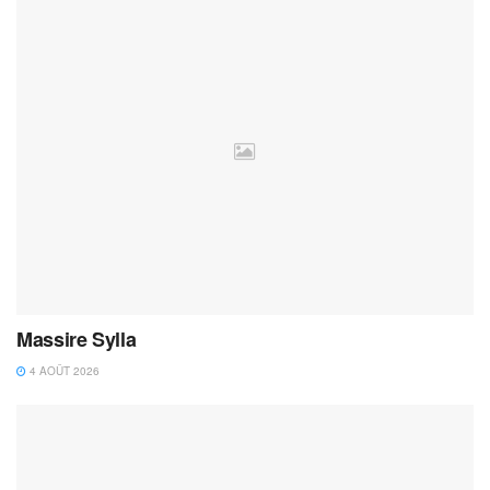
Massire Sylla
4 AOÛT 2026