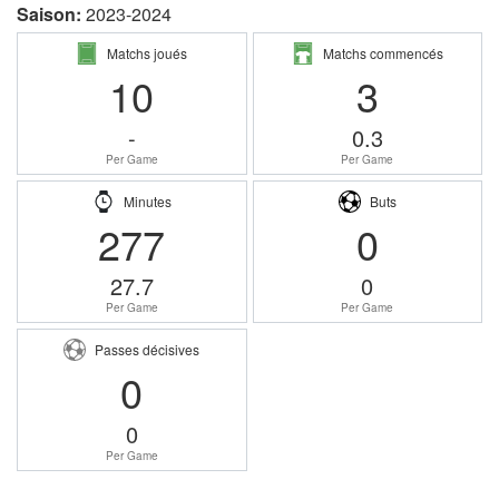
Saison:
2023-2024
Matchs joués
Matchs commencés
10
3
-
0.3
Per Game
Per Game
Minutes
Buts
277
0
27.7
0
Per Game
Per Game
Passes décisives
0
0
Per Game