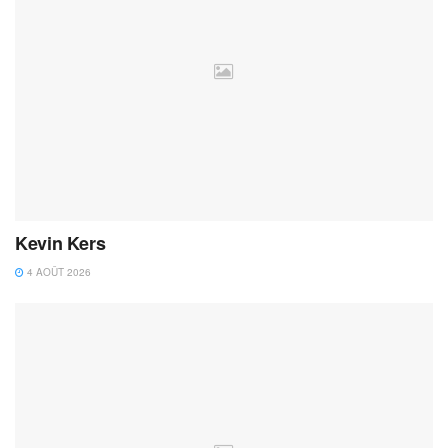
Kevin Kers
4 AOÛT 2026