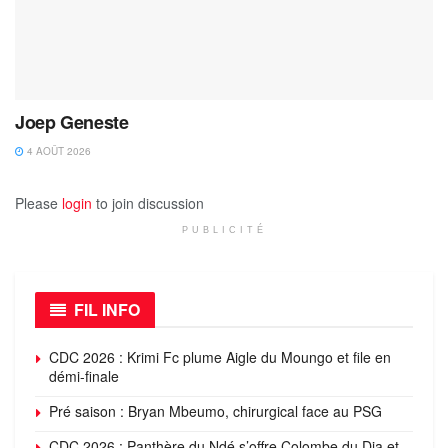
Joep Geneste
4 AOÛT 2026
Please
login
to join discussion
PUBLICITÉ
FIL INFO
CDC 2026 : Krimi Fc plume Aigle du Moungo et file en
démi-finale
Pré saison : Bryan Mbeumo, chirurgical face au PSG
CDC 2026 : Panthère du Ndé s’offre Colombe du Dja et