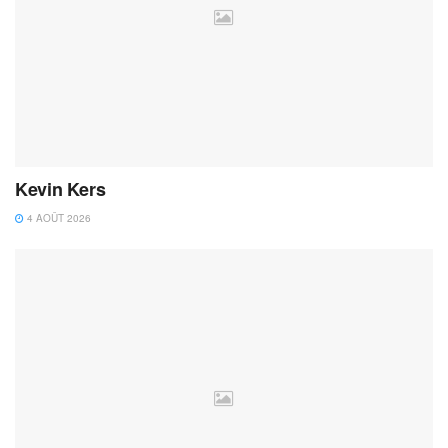
Kevin Kers
4 AOÛT 2026