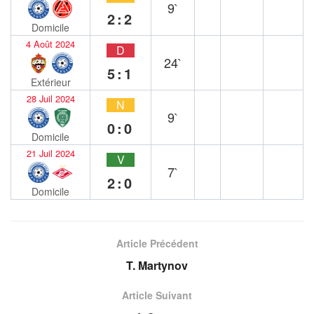
9`
2:2
Domicile
4 Août 2024
D
24`
5:1
Extérieur
28 Juil 2024
N
9`
0:0
Domicile
21 Juil 2024
V
7`
2:0
Domicile
Article Précédent
T. Martynov
Article Suivant