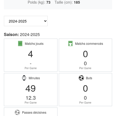
Poids (kg):
73
Taille (cm):
185
Saison:
2024-2025
Matchs joués
Matchs commencés
4
0
-
0
Per Game
Per Game
Minutes
Buts
49
0
12.3
0
Per Game
Per Game
Passes décisives