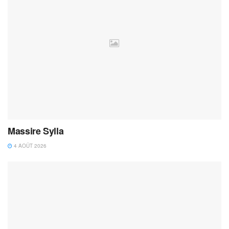
Massire Sylla
4 AOÛT 2026