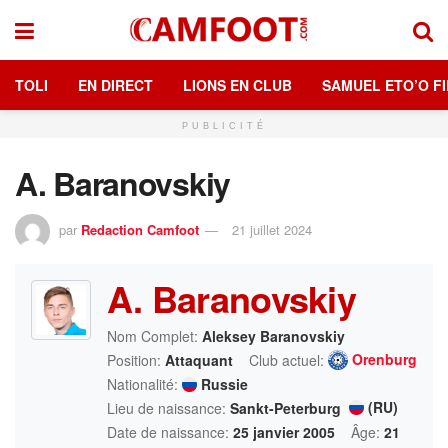
TOLI
EN DIRECT
LIONS EN CLUB
SAMUEL ETO’O FI
PUBLICITÉ
A. Baranovskiy
par
Redaction Camfoot
21 juillet 2024
A. Baranovskiy
Nom Complet:
Aleksey Baranovskiy
Orenburg
Position:
Attaquant
Club actuel:
Nationalité:
Russie
(RU)
Lieu de naissance:
Sankt-Peterburg
Date de naissance:
25 janvier 2005
Âge:
21