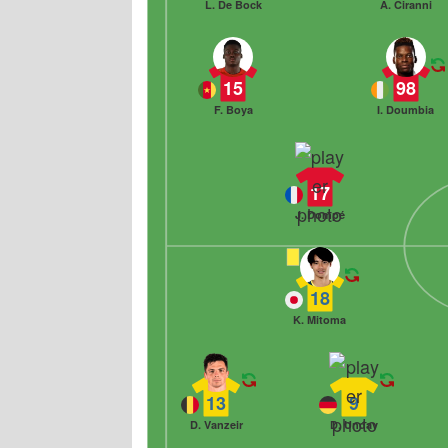
L. De Bock
A. Ciranni
15
98
F. Boya
I. Doumbia
17
J. Dompé
18
K. Mitoma
13
9
D. Vanzeir
D. Undav