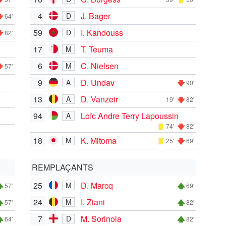
4
J. Bager
D
64'
59
I. Kandouss
D
82'
17
T. Teuma
M
6
C. Nielsen
M
57'
9
D. Undav
A
90'
13
D. Vanzeir
A
19'
82'
94
Loïc Andre Terry Lapoussin
A
74'
82'
18
K. Mitoma
M
25'
69'
REMPLAÇANTS
25
D. Marcq
M
57'
69'
24
I. Ziani
M
57'
82'
7
M. Sorinola
D
64'
82'