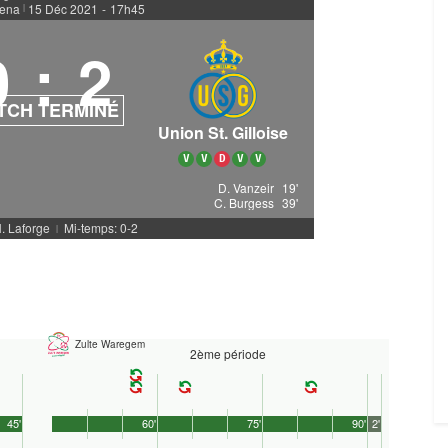
rena
15 Déc 2021
-
17h45
|
0
:
2
TCH TERMINÉ
Union St. Gilloise
V
V
D
V
V
D. Vanzeir
19'
C. Burgess
39'
N. Laforge
Mi-temps: 0-2
|
Zulte Waregem
2ème période
45'
60'
75'
90'
2'