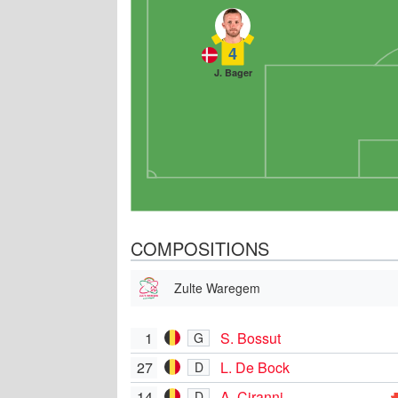
4
J. Bager
COMPOSITIONS
Zulte Waregem
1
S. Bossut
G
27
L. De Bock
D
14
A. Ciranni
D