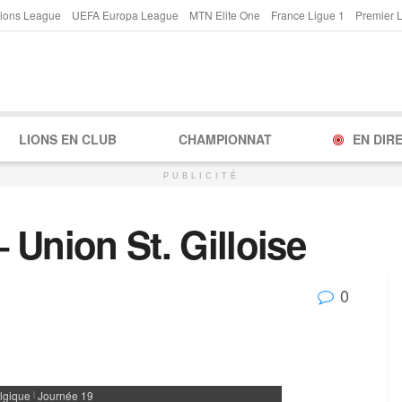
ions League
UEFA Europa League
MTN Elite One
France Ligue 1
Premier 
LIONS EN CLUB
CHAMPIONNAT
EN DIR
PUBLICITÉ
 Union St. Gilloise
0
lgique
Journée 19
|