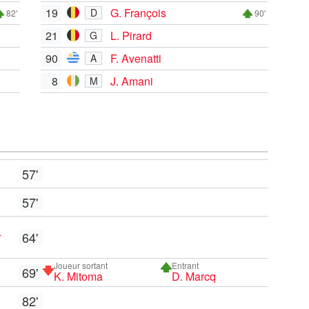
19
G. François
D
82'
90'
21
L. Pirard
G
90
F. Avenatti
A
8
J. Amani
M
57'
57'
-
64'
Joueur sortant
Entrant
69'
K. Mitoma
D. Marcq
82'