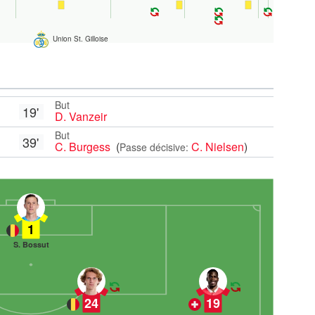
Union St. Gilloise
But
19'
D. Vanzeir
But
39'
C. Burgess
(
C. Nielsen
)
Passe décisive:
1
S. Bossut
24
19