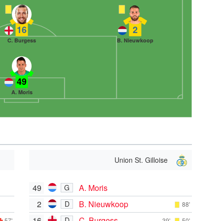
16
2
C. Burgess
B. Nieuwkoop
49
A. Moris
Union St. Gilloise
49
A. Moris
G
2
B. Nieuwkoop
D
88'
16
C. Burgess
D
57'
39'
50'