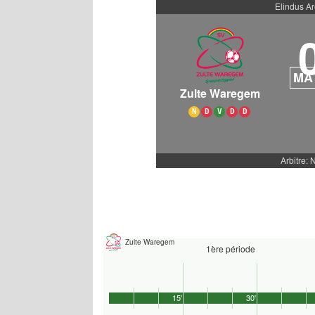
Elindus A
MA
Zulte Waregem
N
D
V
D
D
Arbitre: 
Zulte Waregem
1ère période
15'
30'