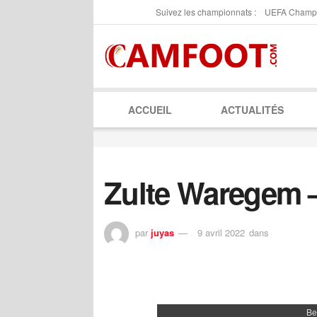
Suivez les championnats :
UEFA Champ
ACCUEIL
ACTUALITÉS
Zulte Waregem –
par
juyas
9 avril 2022
dans
Be