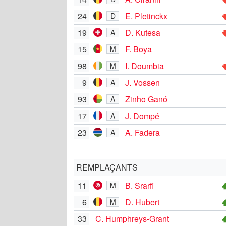
24
E. Pletinckx
D
19
D. Kutesa
A
15
F. Boya
M
98
I. Doumbia
M
9
J. Vossen
A
93
Zinho Ganó
A
17
J. Dompé
A
23
A. Fadera
A
REMPLAÇANTS
11
B. Srarfi
M
6
D. Hubert
M
33
C. Humphreys-Grant