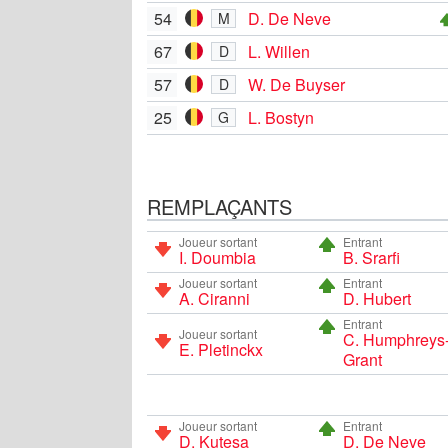
54
D. De Neve
M
67
L. Willen
D
57
W. De Buyser
D
25
L. Bostyn
G
REMPLAÇANTS
Joueur sortant
Entrant
I. Doumbia
B. Srarfi
Joueur sortant
Entrant
A. Ciranni
D. Hubert
Entrant
Joueur sortant
C. Humphreys
E. Pletinckx
Grant
Joueur sortant
Entrant
D. Kutesa
D. De Neve