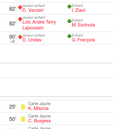
Joueur sortant
Entrant
82'
D. Vanzeir
I. Ziani
Joueur sortant
Entrant
Loïc Andre Terry
82'
M. Sorinola
Lapoussin
90'
Joueur sortant
Entrant
D. Undav
G. François
+2
Carte Jaune
25'
K. Mitoma
Carte Jaune
50'
C. Burgess
Carte Jaune