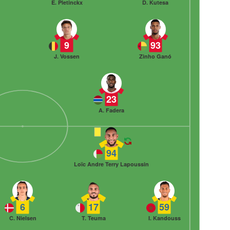
E. Pletinckx
D. Kutesa
9
93
J. Vossen
Zinho Ganó
23
A. Fadera
94
Loïc Andre Terry Lapoussin
6
17
59
C. Nielsen
T. Teuma
I. Kandouss