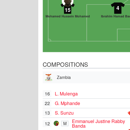
4
15
Mohamed Hussein Mohamed
Ibrahim Hamad Ba
COMPOSITIONS
Zambia
16
L. Mulenga
22
G. Mphande
13
S. Sunzu
Emmanuel Justine Rabby
12
M
Banda