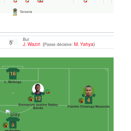
Tanzania
But
5'
J. Waziri
(
M. Yahya
)
Passe décisive:
16
L. Mulenga
12
4
Emmanuel Justine Rabby
Frankie Chisenga Musonda
Banda
5
M. Chaiwa