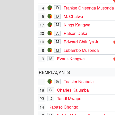
4
Frankie Chisenga Musonda
D
5
M. Chaiwa
D
17
Kings Kangwa
M
20
Patson Daka
A
10
Edward Chilufya Jr.
M
8
Lubambo Musonda
M
9
Evans Kangwa
M
REMPLAÇANTS
1
Toaster Nsabata
G
18
Charles Kalumba
G
23
Tandi Mwape
D
14
Kabaso Chongo