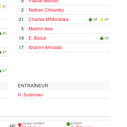
8
Pascal Msindo
81'
2
Nathan Chilambo
21
Charles M'Mombwa
58'
90'
5
Mukrim Issa
80'
19
E. Balua
59'
17
Ibrahim Ahmada
87'
67'
ENTRAÎNEUR
H. Suleiman
Joueur sortant
Entrant
46'