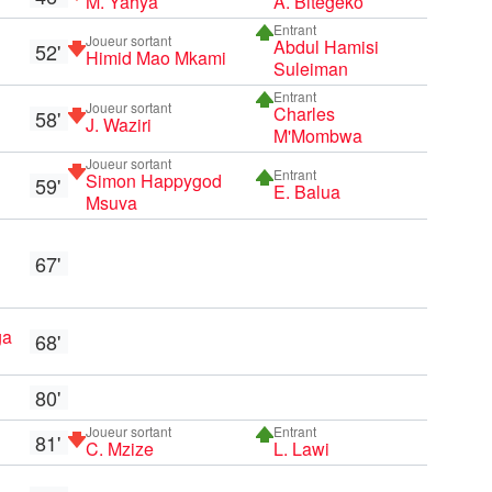
M. Yahya
A. Bitegeko
Entrant
Joueur sortant
Abdul Hamisi
52'
Himid Mao Mkami
Suleiman
Entrant
Joueur sortant
Charles
58'
J. Waziri
M'Mombwa
Joueur sortant
Entrant
Simon Happygod
59'
E. Balua
Msuva
67'
ga
68'
80'
Joueur sortant
Entrant
81'
C. Mzize
L. Lawi