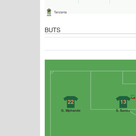
Tanzania
BUTS
22
13
G. Mphande
S. Sunzu