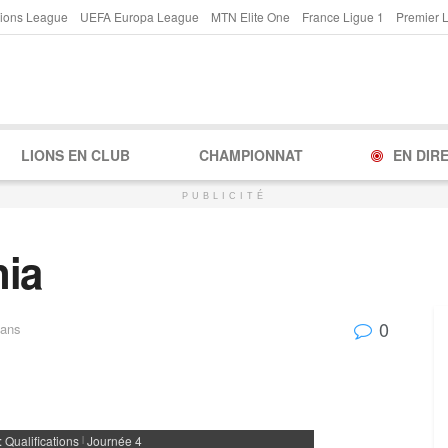
ions League
UEFA Europa League
MTN Elite One
France Ligue 1
Premier 
LIONS EN CLUB
CHAMPIONNAT
EN DIR
PUBLICITÉ
nia
0
ans
 Qualifications
Journée 4
|