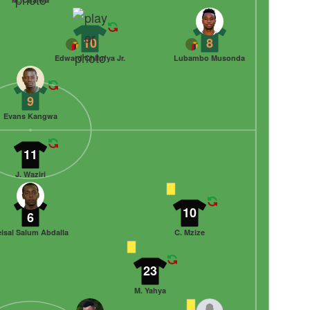
10
8
Edward Chilufya Jr.
Lubambo Musonda
9
Evans Kangwa
11
J. Waziri
10
6
isal Salum Abdalla
C. Mzize
23
M. Yahya