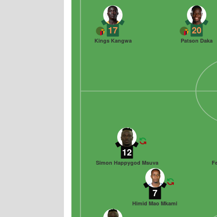
17
20
Kings Kangwa
Patson Daka
12
Simon Happygod Msuva
Fe
7
Himid Mao Mkami