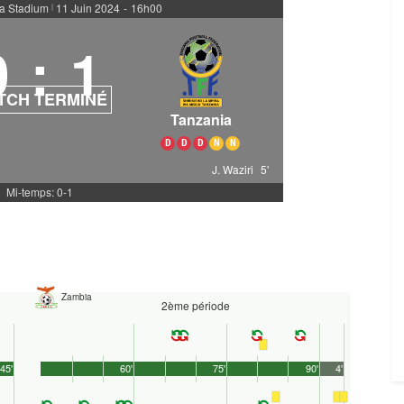
a Stadium
11 Juin 2024
-
16h00
|
0
:
1
TCH TERMINÉ
Tanzania
D
D
D
N
N
J. Waziri
5'
Mi-temps: 0-1
Zambia
2ème période
45'
60'
75'
90'
4'