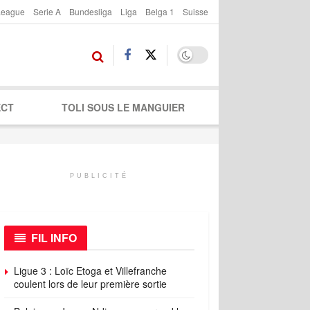
League
Serie A
Bundesliga
Liga
Belga 1
Suisse
ECT
TOLI SOUS LE MANGUIER
PUBLICITÉ
FIL INFO
Ligue 3 : Loïc Etoga et Villefranche
coulent lors de leur première sortie