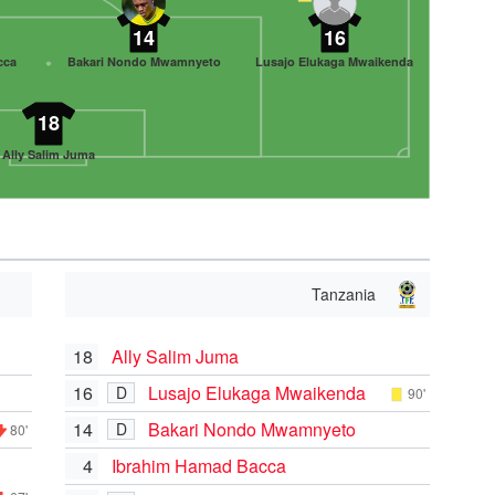
14
16
cca
Bakari Nondo Mwamnyeto
Lusajo Elukaga Mwaikenda
18
Ally Salim Juma
Tanzania
18
Ally Salim Juma
16
Lusajo Elukaga Mwaikenda
D
90'
14
Bakari Nondo Mwamnyeto
D
80'
4
Ibrahim Hamad Bacca