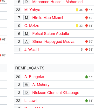
67'
15
Mohamed Hussein Mohamed
D
23
M. Yahya
36'
46'
7
Himid Mao Mkami
M
52'
10
C. Mzize
33'
81'
6
Feisal Salum Abdalla
M
68'
12
Simon Happygod Msuva
A
59'
11
J. Waziri
5'
58'
87'
REMPLAÇANTS
20
A. Bitegeko
46'
13
A. Mshery
G
3
Nickson Clement Kibabage
D
22
L. Lawi
81'