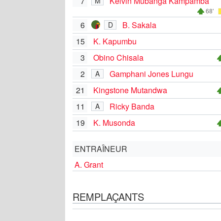
7
Kelvin Mubanga Kampamba
M
68'
6
B. Sakala
D
15
K. Kapumbu
3
Obino Chisala
2
Gamphani Jones Lungu
A
21
Kingstone Mutandwa
11
Ricky Banda
A
19
K. Musonda
ENTRAÎNEUR
A. Grant
REMPLAÇANTS