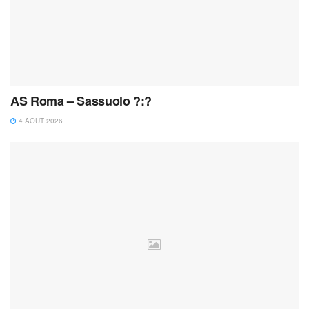
AS Roma – Sassuolo ?:?
4 AOÛT 2026