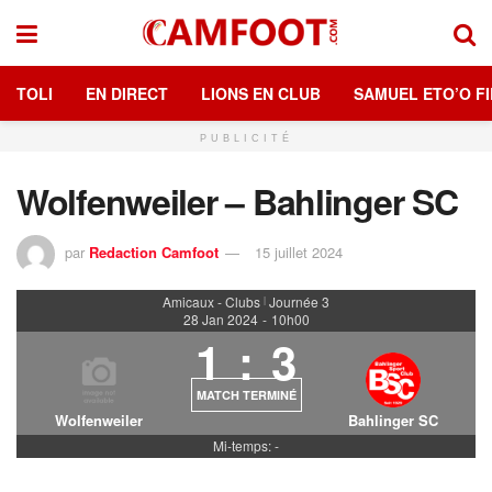
TOLI
EN DIRECT
LIONS EN CLUB
SAMUEL ETO’O FI
PUBLICITÉ
Wolfenweiler – Bahlinger SC
par
Redaction Camfoot
15 juillet 2024
Amicaux - Clubs
Journée 3
|
28 Jan 2024
-
10h00
1
:
3
MATCH TERMINÉ
Wolfenweiler
Bahlinger SC
Mi-temps: -