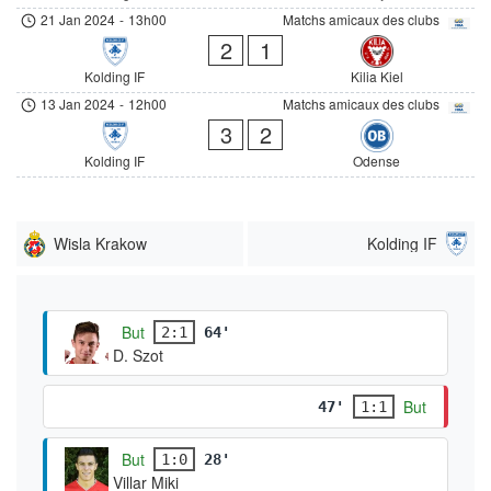
21 Jan 2024
-
13h00
Matchs amicaux des clubs
2
1
Kolding IF
Kilia Kiel
13 Jan 2024
-
12h00
Matchs amicaux des clubs
3
2
Kolding IF
Odense
Wisla Krakow
Kolding IF
But
2:1
64'
D. Szot
But
47'
1:1
But
1:0
28'
Villar Miki