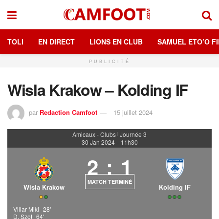
TOLI
EN DIRECT
LIONS EN CLUB
SAMUEL ETO’O FI
PUBLICITÉ
Wisla Krakow – Kolding IF
par
Redaction Camfoot
15 juillet 2024
Amicaux - Clubs
Journée 3
|
30 Jan 2024
-
11h30
2
:
1
MATCH TERMINÉ
Wisla Krakow
Kolding IF
Villar Miki
28'
D. Szot
64'