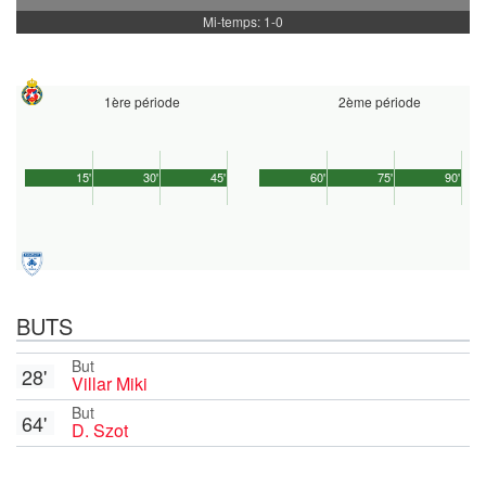
Mi-temps: 1-0
1ère période
2ème période
15'
30'
45'
60'
75'
90'
BUTS
But
28'
Villar Miki
But
64'
D. Szot