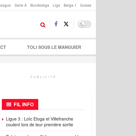
League
Serie A
Bundesliga
Liga
Belga 1
Suisse
ECT
TOLI SOUS LE MANGUIER
PUBLICITÉ
FIL INFO
Ligue 3 : Loïc Etoga et Villefranche
coulent lors de leur première sortie