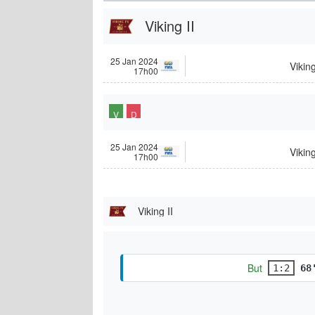
Viking II
25 Jan 2024
Viking
17h00
V
D
25 Jan 2024
Viking
17h00
Viking II
But
1:2
68