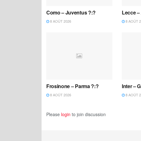
Como – Juventus ?:?
Lecce – 
8 AOÛT 2026
8 AOÛT 2
Frosinone – Parma ?:?
Inter – 
8 AOÛT 2026
8 AOÛT 2
Please
login
to join discussion