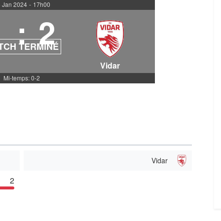
 Jan 2024
-
17h00
1
:
2
TCH TERMINÉ
Vidar
Mi-temps: 0-2
Vidar
2