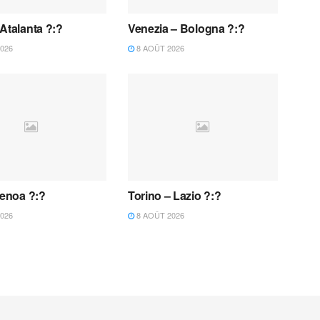
Atalanta ?:?
Venezia – Bologna ?:?
026
8 AOÛT 2026
Genoa ?:?
Torino – Lazio ?:?
026
8 AOÛT 2026