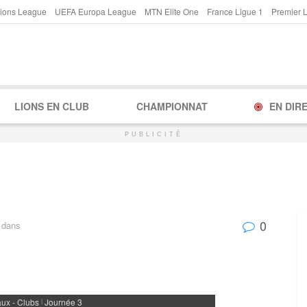
ions League
UEFA Europa League
MTN Elite One
France Ligue 1
Premier 
LIONS EN CLUB
CHAMPIONNAT
EN DIR
PUBLICITÉ
0
dans
ux - Clubs
Journée 3
|