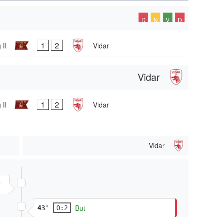
D
N
V
D
1
2
 II
Vidar
Vidar
1
2
 II
Vidar
Vidar
'
But
43'
0:2