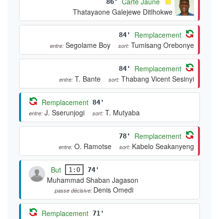
Carte Jaune
86'
Thatayaone Galejewe Ditlhokwe
Remplacement
84'
Segolame Boy
Tumisang Orebonye
entre:
sort:
Remplacement
84'
T. Bante
Thabang Vicent Sesinyi
entre:
sort:
Remplacement
84'
J. Sserunjogi
T. Mutyaba
entre:
sort:
Remplacement
78'
O. Ramotse
Kabelo Seakanyeng
entre:
sort:
But
1:0
74'
Muhammad Shaban Jagason
Denis Omedi
passe décisive:
Remplacement
71'