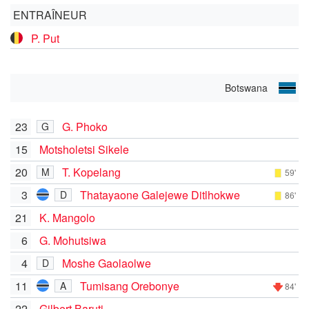
ENTRAÎNEUR
P. Put
Botswana
23
G. Phoko
G
15
Motsholetsi Sikele
20
T. Kopelang
M
59'
3
Thatayaone Galejewe Ditlhokwe
D
86'
21
K. Mangolo
6
G. Mohutsiwa
4
Moshe Gaolaolwe
D
11
Tumisang Orebonye
A
84'
22
Gilbert Baruti