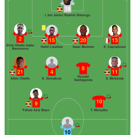
18
I. bin Abdul Rashid Watenga
2
15
20
13
Elvis Okello Isaks
Halid Lwaliwa
Isaac Muleme
E. Capradossi
Bwomono
8
21
4
11
Ronald
Allan Okello
K. Semakula
S. Mukwala
Ssekiganda
10
9
Fahad Aziz Bayo
T. Mutyaba
10