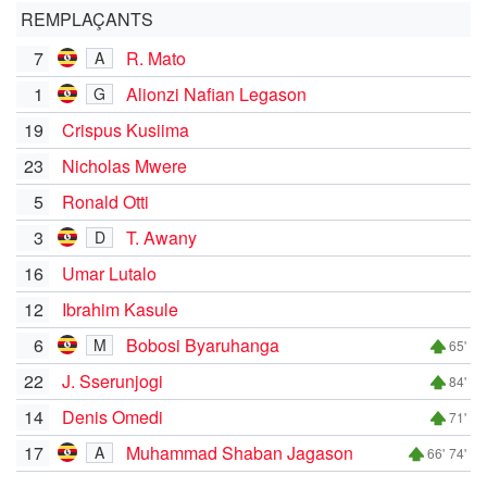
REMPLAÇANTS
7
R. Mato
A
1
Alionzi Nafian Legason
G
19
Crispus Kusiima
23
Nicholas Mwere
5
Ronald Otti
3
T. Awany
D
16
Umar Lutalo
12
Ibrahim Kasule
6
Bobosi Byaruhanga
M
65'
22
J. Sserunjogi
84'
14
Denis Omedi
71'
17
Muhammad Shaban Jagason
A
66'
74'