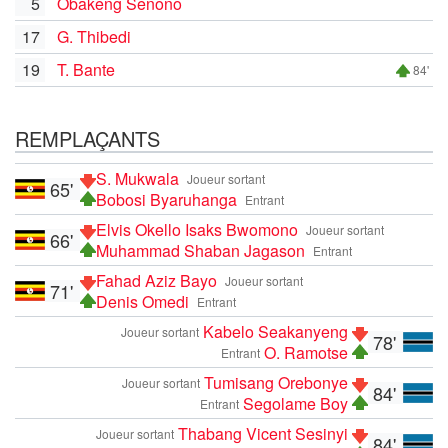
5
Obakeng Senono
17
G. Thibedi
19
T. Bante
84'
REMPLAÇANTS
S. Mukwala
Joueur sortant
65'
Bobosi Byaruhanga
Entrant
Elvis Okello Isaks Bwomono
Joueur sortant
66'
Muhammad Shaban Jagason
Entrant
Fahad Aziz Bayo
Joueur sortant
71'
Denis Omedi
Entrant
Kabelo Seakanyeng
Joueur sortant
78'
O. Ramotse
Entrant
Tumisang Orebonye
Joueur sortant
84'
Segolame Boy
Entrant
Thabang Vicent Sesinyi
Joueur sortant
84'