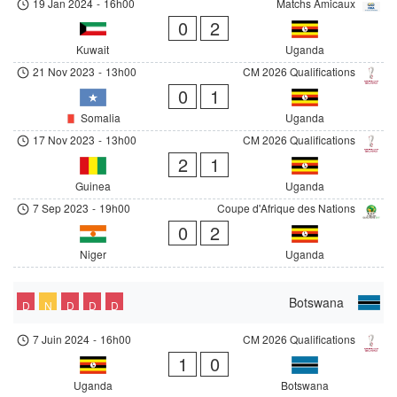
19 Jan 2024
-
16h00
Matchs Amicaux
0
2
Kuwait
Uganda
21 Nov 2023
-
13h00
CM 2026 Qualifications
0
1
Somalia
Uganda
17 Nov 2023
-
13h00
CM 2026 Qualifications
2
1
Guinea
Uganda
7 Sep 2023
-
19h00
Coupe d'Afrique des Nations
0
2
Niger
Uganda
Botswana
D
N
D
D
D
7 Juin 2024
-
16h00
CM 2026 Qualifications
1
0
Uganda
Botswana