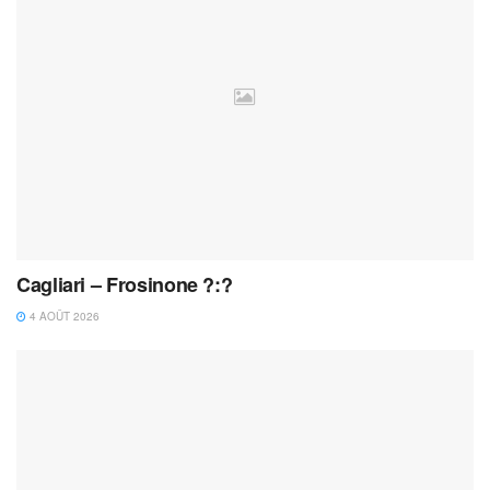
Cagliari – Frosinone ?:?
4 AOÛT 2026