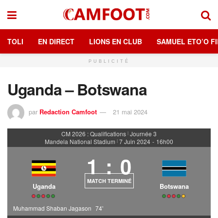
TOLI
EN DIRECT
LIONS EN CLUB
SAMUEL ETO’O FI
PUBLICITÉ
Uganda – Botswana
par
Redaction Camfoot
21 mai 2024
CM 2026 : Qualifications
Journée 3
|
Mandela National Stadium
7 Juin 2024
-
16h00
|
1
:
0
MATCH TERMINÉ
Uganda
Botswana
Muhammad Shaban Jagason
74'