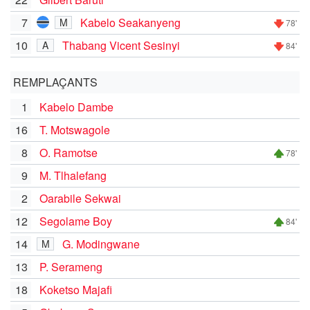
7
Kabelo Seakanyeng
M
78'
10
Thabang Vicent Sesinyi
A
84'
REMPLAÇANTS
1
Kabelo Dambe
16
T. Motswagole
8
O. Ramotse
78'
9
M. Tlhalefang
2
Oarabile Sekwai
12
Segolame Boy
84'
14
G. Modingwane
M
13
P. Serameng
18
Koketso Majafi