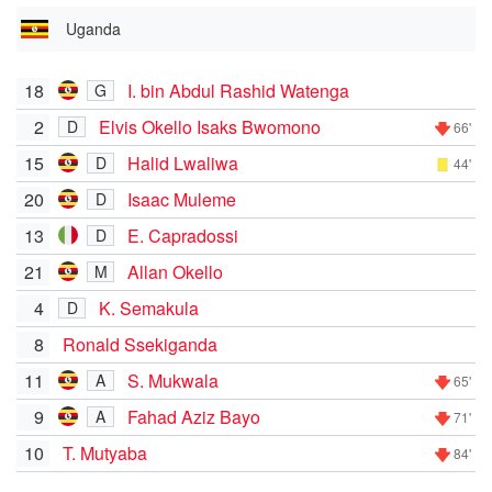
Uganda
18
I. bin Abdul Rashid Watenga
G
2
Elvis Okello Isaks Bwomono
D
66'
15
Halid Lwaliwa
D
44'
20
Isaac Muleme
D
13
E. Capradossi
D
21
Allan Okello
M
4
K. Semakula
D
8
Ronald Ssekiganda
11
S. Mukwala
A
65'
9
Fahad Aziz Bayo
A
71'
10
T. Mutyaba
84'