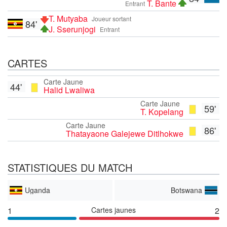
T. Bante
Entrant
T. Mutyaba
Joueur sortant
84'
J. Sserunjogi
Entrant
CARTES
Carte Jaune
44'
Halid Lwaliwa
Carte Jaune
59'
T. Kopelang
Carte Jaune
86'
Thatayaone Galejewe Ditlhokwe
STATISTIQUES DU MATCH
Uganda
Botswana
1
Cartes jaunes
2