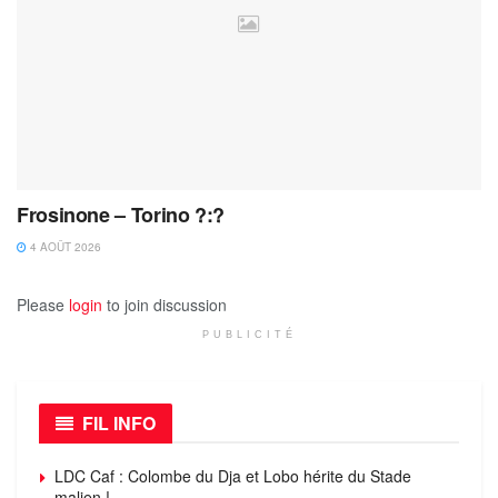
Frosinone – Torino ?:?
4 AOÛT 2026
Please
login
to join discussion
PUBLICITÉ
FIL INFO
LDC Caf : Colombe du Dja et Lobo hérite du Stade
malien !