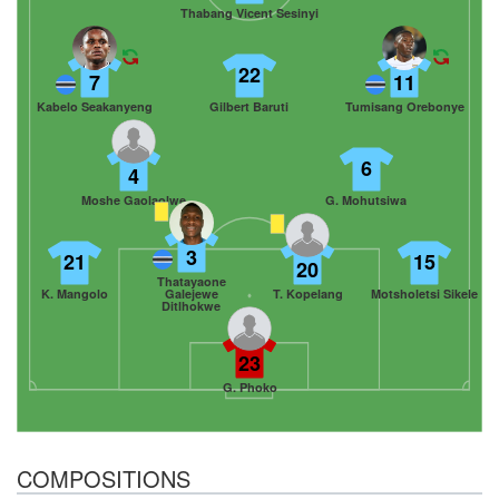
Thabang Vicent Sesinyi
22
7
11
Kabelo Seakanyeng
Gilbert Baruti
Tumisang Orebonye
6
4
Moshe Gaolaolwe
G. Mohutsiwa
3
21
15
20
Thatayaone
K. Mangolo
Galejewe
T. Kopelang
Motsholetsi Sikele
Ditlhokwe
23
G. Phoko
COMPOSITIONS