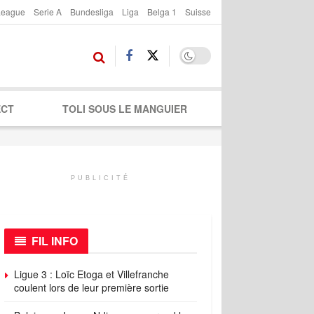
League
Serie A
Bundesliga
Liga
Belga 1
Suisse
ECT
TOLI SOUS LE MANGUIER
PUBLICITÉ
FIL INFO
Ligue 3 : Loïc Etoga et Villefranche
coulent lors de leur première sortie