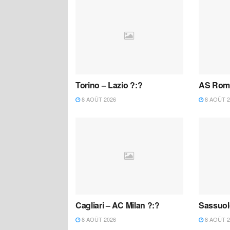
Torino – Lazio ?:?
AS Roma
8 AOÛT 2026
8 AOÛT 2
Cagliari – AC Milan ?:?
Sassuol
8 AOÛT 2026
8 AOÛT 2