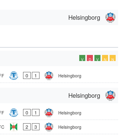
Helsingborg
V
D
V
N
N
0
1
 FF
Helsingborg
Helsingborg
0
1
 FF
Helsingborg
2
3
FC
Helsingborg