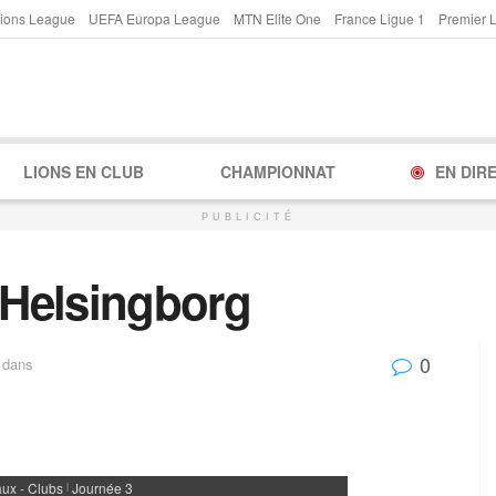
ions League
UEFA Europa League
MTN Elite One
France Ligue 1
Premier 
LIONS EN CLUB
CHAMPIONNAT
EN DIR
PUBLICITÉ
– Helsingborg
0
dans
ux - Clubs
Journée 3
|