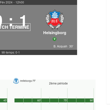
 Fév 2024
-
12h00
0
:
1
TCH TERMINÉ
Helsingborg
V
B. Acquah
30'
Mi-temps: 0-1
trelleborgs FF
2ème période
45'
60'
75'
90'