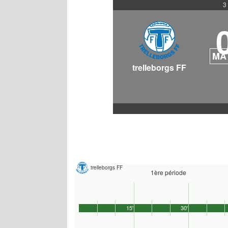
3
MA
trelleborgs FF
trelleborgs FF
1ère période
15'
30'