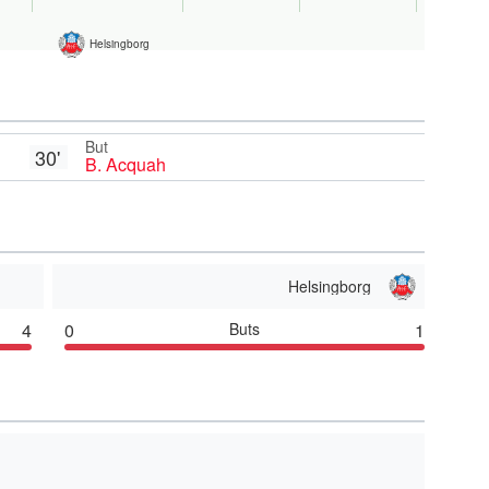
Helsingborg
But
30'
B. Acquah
Helsingborg
4
0
Buts
1