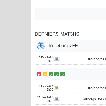
DERNIERS MATCHS
trelleborgs FF
3 Fév 2024
trelleborgs
12h00
D
N
V
V
V
3 Fév 2024
trelleborgs
12h00
27 Jan 2024
Varbergs BoIS 
13h00