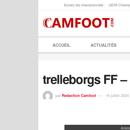
Suivez les championnats :
UEFA Champ
ACCUEIL
ACTUALITÉS
trelleborgs FF 
par
Redaction Camfoot
15 juillet 2024
Amica