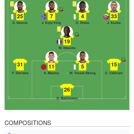
25
7
4
33
E. Dennis
J. Kojo King
O. Etebo
J. Kucka
19
M. Sissoko
31
15
11
5
F. Sierralta
A. Masina
W. Troost-Ekong
C. Cathcart
26
D. Bachmann
COMPOSITIONS