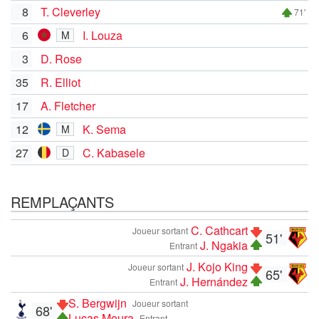
8
T. Cleverley
71'
6
I. Louza
M
3
D. Rose
35
R. Elliot
17
A. Fletcher
12
K. Sema
M
27
C. Kabasele
D
REMPLAÇANTS
C. Cathcart
Joueur sortant
51'
J. Ngakia
Entrant
J. Kojo King
Joueur sortant
65'
J. Hernández
Entrant
S. Bergwijn
Joueur sortant
68'
Lucas Moura
Entrant