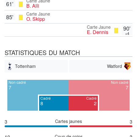
Carte Jaune
61'
B. Alli
Carte Jaune
85'
O. Skipp
Carte Jaune
90'
E. Dennis
+4
STATISTIQUES DU MATCH
Tottenham
Watford
Non cadré
Non cadré
7
7
Cadré
Cadré
8
2
3
Cartes jaunes
3
10
Coup de coins
3