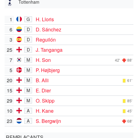
Tottenham
1
H. Lloris
G
6
D. Sánchez
D
3
Reguilón
D
25
J. Tanganga
D
7
H. Son
M
42'
88'
5
P. Højbjerg
M
20
B. Alli
M
61'
15
E. Dier
M
29
O. Skipp
M
85'
10
H. Kane
A
45'
23
S. Bergwijn
A
68'
REMPLAÇANTS