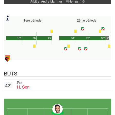
Arbitre: Andre Marriner
Mi-temps: 1-0
|
1ère période
2ème période
15'
30'
45'
60'
75'
90'
4'
BUTS
But
42'
H. Son