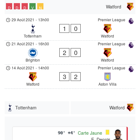
Watford
D
D
D
V
N
29 Août 2021
-
13h00
Premier League
1
0
Tottenham
Watford
21 Août 2021
-
16h30
Premier League
2
0
Brighton
Watford
14 Août 2021
-
14h00
Premier League
3
2
Watford
Aston Villa
Tottenham
Watford
Carte Jaune
90' +4'
E. Dennis