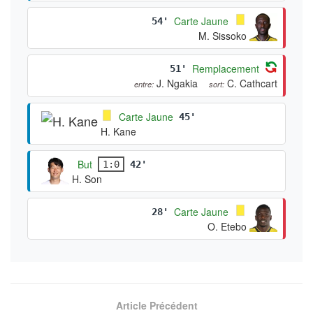
Carte Jaune
54'
M. Sissoko
Remplacement
51'
J. Ngakia
C. Cathcart
entre:
sort:
Carte Jaune
45'
H. Kane
But
1:0
42'
H. Son
Carte Jaune
28'
O. Etebo
Article Précédent