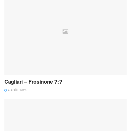
Cagliari – Frosinone ?:?
4 AOÛT 2026