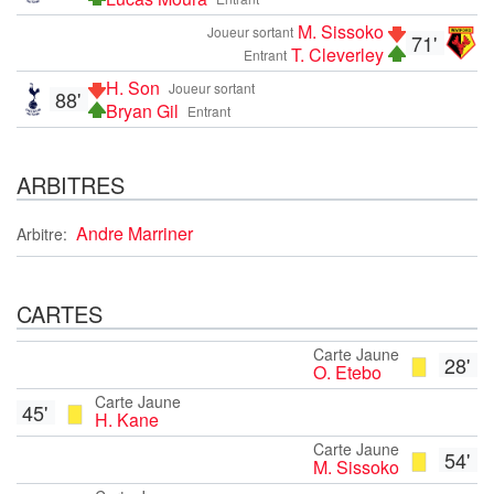
M. Sissoko
Joueur sortant
71'
T. Cleverley
Entrant
H. Son
Joueur sortant
88'
Bryan Gil
Entrant
ARBITRES
Andre Marriner
Arbitre:
CARTES
Carte Jaune
28'
O. Etebo
Carte Jaune
45'
H. Kane
Carte Jaune
54'
M. Sissoko