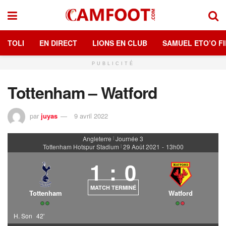
TOLI
EN DIRECT
LIONS EN CLUB
SAMUEL ETO’O FI
PUBLICITÉ
Tottenham – Watford
par
juyas
9 avril 2022
Angleterre
Journée 3
|
Tottenham Hotspur Stadium
29 Août 2021
-
13h00
|
1
:
0
MATCH TERMINÉ
Tottenham
Watford
H. Son
42'