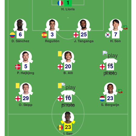
1
H. Lloris
6
3
25
7
D. Sánchez
Reguilón
J. Tanganga
H. Son
5
20
15
P. Højbjerg
B. Alli
E. Dier
29
10
23
O. Skipp
H. Kane
S. Bergwijn
23
I. Sarr