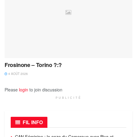
Frosinone – Torino ?:?
4 AOÛT 2026
Please
login
to join discussion
PUBLICITÉ
FIL INFO
CAN Féminine : le onze du Cameroun avec Biya et