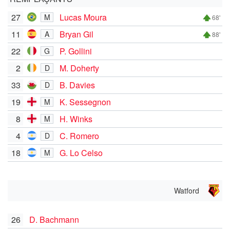
27
Lucas Moura
M
68'
11
Bryan Gil
A
88'
22
P. Gollini
G
2
M. Doherty
D
33
B. Davies
D
19
K. Sessegnon
M
8
H. Winks
M
4
C. Romero
D
18
G. Lo Celso
M
Watford
26
D. Bachmann