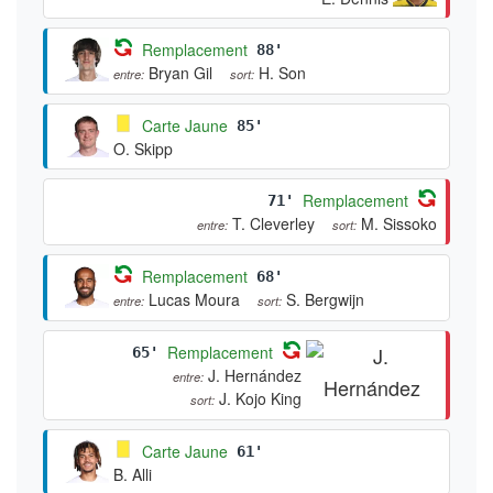
Remplacement
88'
Bryan Gil
H. Son
entre:
sort:
Carte Jaune
85'
O. Skipp
Remplacement
71'
T. Cleverley
M. Sissoko
entre:
sort:
Remplacement
68'
Lucas Moura
S. Bergwijn
entre:
sort:
Remplacement
65'
J. Hernández
entre:
J. Kojo King
sort:
Carte Jaune
61'
B. Alli