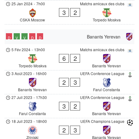
25 Jan 2024
-
7h00
Matchs amicaux des clubs
3
2
CSKA Moscow
Torpedo Moskva
Banants Yerevan
D
V
V
D
D
5 Fév 2024
-
13h00
Matchs amicaux des clubs
6
2
Torpedo Moskva
Banants Yerevan
3 Août 2023
-
16h00
UEFA Conference League
2
3
Banants Yerevan
Farul Constanta
27 Juil 2023
-
17h30
UEFA Conference League
3
2
Farul Constanta
Banants Yerevan
18 Juil 2023
-
18h00
UEFA Champions League
2
3
Zrinjski
Banants Yerevan