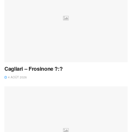
Cagliari – Frosinone ?:?
4 AOÛT 2026