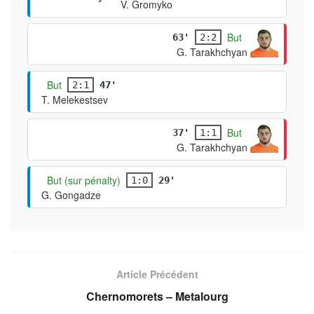
V. Gromyko
But
63'
2:2
G. Tarakhchyan
But
2:1
47'
T. Melekestsev
But
37'
1:1
G. Tarakhchyan
But (sur pénalty)
1:0
29'
G. Gongadze
Article Précédent
Chernomorets – Metalourg