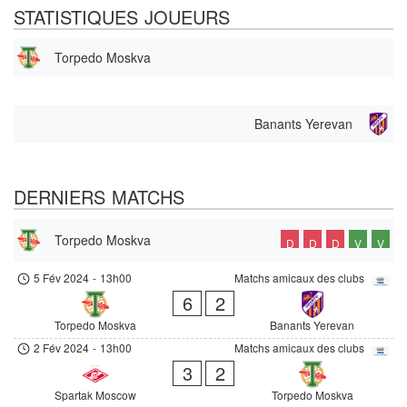
STATISTIQUES JOUEURS
Torpedo Moskva
Banants Yerevan
DERNIERS MATCHS
Torpedo Moskva
D
D
D
V
V
5 Fév 2024
-
13h00
Matchs amicaux des clubs
6
2
Torpedo Moskva
Banants Yerevan
2 Fév 2024
-
13h00
Matchs amicaux des clubs
3
2
Spartak Moscow
Torpedo Moskva