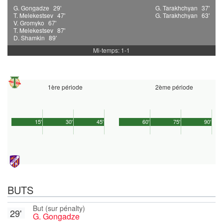
G. Gongadze
29'
G. Tarakhchyan
37'
T. Melekestsev
47'
G. Tarakhchyan
63'
V. Gromyko
67'
T. Melekestsev
87'
D. Shamkin
89'
Mi-temps: 1-1
1ère période
2ème période
15'
30'
45'
60'
75'
90'
BUTS
But (sur pénalty)
29'
G. Gongadze