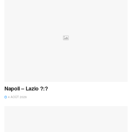
Napoli – Lazio ?:?
4 AOÛT 2026