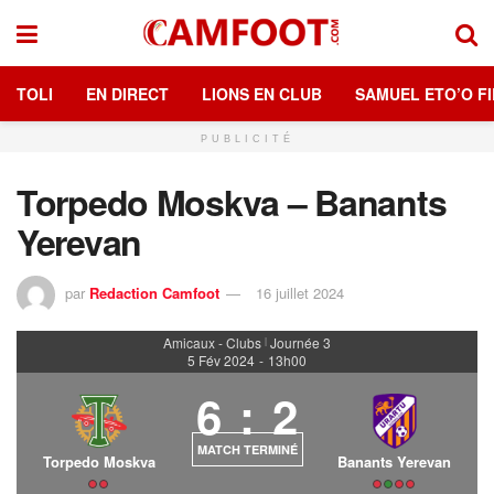
TOLI
EN DIRECT
LIONS EN CLUB
SAMUEL ETO’O FI
PUBLICITÉ
Torpedo Moskva – Banants
Yerevan
par
Redaction Camfoot
16 juillet 2024
Amicaux - Clubs
Journée 3
|
5 Fév 2024
-
13h00
6
:
2
MATCH TERMINÉ
Torpedo Moskva
Banants Yerevan