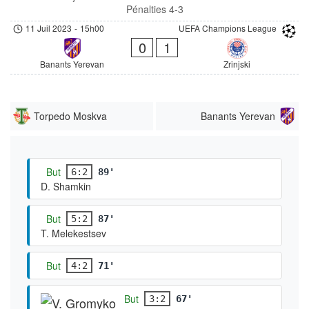
Pénalties 4-3
11 Juil 2023
-
15h00
UEFA Champions League
0
1
Banants Yerevan
Zrinjski
Torpedo Moskva
Banants Yerevan
But
6:2
89'
D. Shamkin
But
5:2
87'
T. Melekestsev
But
4:2
71'
But
3:2
67'