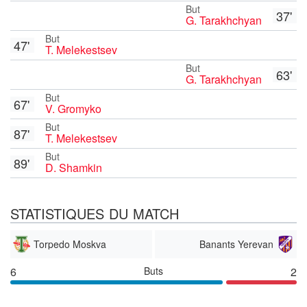
But
37'
G. Tarakhchyan
But
47'
T. Melekestsev
But
63'
G. Tarakhchyan
But
67'
V. Gromyko
But
87'
T. Melekestsev
But
89'
D. Shamkin
STATISTIQUES DU MATCH
Torpedo Moskva
Banants Yerevan
6
Buts
2