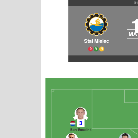
31
MA
Stal Mielec
D
V
N
3
Bert Esselink