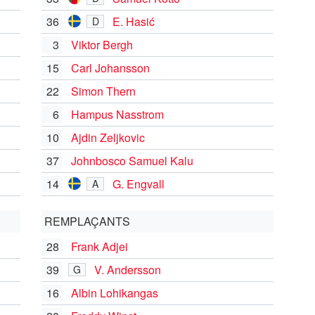
36
E. Hasić
D
3
Viktor Bergh
15
Carl Johansson
22
Simon Thern
6
Hampus Nasstrom
10
Ajdin Zeljkovic
37
Johnbosco Samuel Kalu
14
G. Engvall
A
REMPLAÇANTS
28
Frank Adjei
39
V. Andersson
G
16
Albin Lohikangas