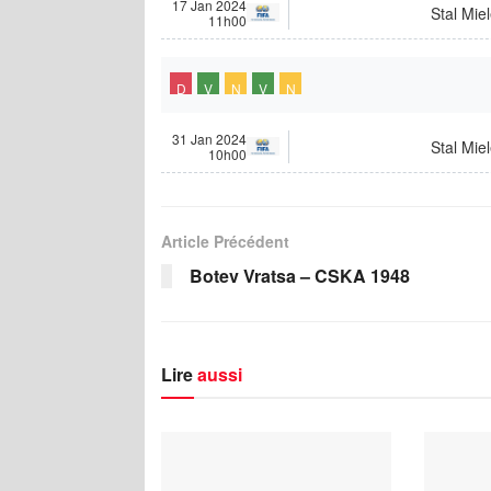
17 Jan 2024
Stal Mie
11h00
D
V
N
V
N
31 Jan 2024
Stal Mie
10h00
Article Précédent
Botev Vratsa – CSKA 1948
Lire
aussi