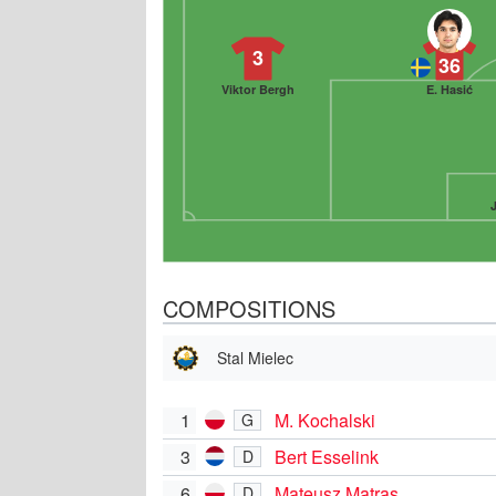
3
36
Viktor Bergh
E. Hasić
COMPOSITIONS
Stal Mielec
1
M. Kochalski
G
3
Bert Esselink
D
6
Mateusz Matras
D