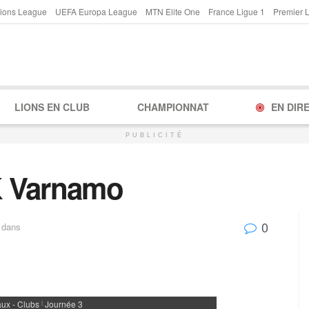
ions League
UEFA Europa League
MTN Elite One
France Ligue 1
Premier 
LIONS EN CLUB
CHAMPIONNAT
EN DIR
PUBLICITÉ
FK Varnamo
0
dans
ux - Clubs
Journée 3
|