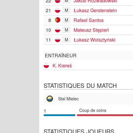
22
Jakub Rozwadowski
M
21
Łukasz Gerstenstein
M
8
Rafael Santos
M
10
Mateusz Stępień
M
11
Łukasz Wolsztyński
M
ENTRAÎNEUR
K. Kiereś
STATISTIQUES DU MATCH
Stal Mielec
1
Coup de coins
STATISTIQUES JOUEURS