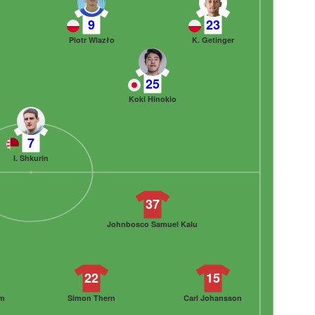
9
23
Piotr Wlazło
K. Getinger
25
Koki Hinokio
7
I. Shkurin
37
Johnbosco Samuel Kalu
22
15
om
Simon Thern
Carl Johansson