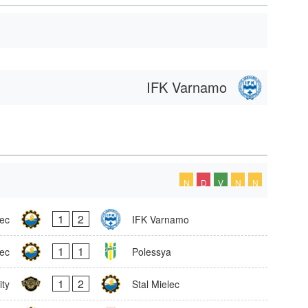
IFK Varnamo
N
D
V
N
N
1
2
lec
IFK Varnamo
1
1
lec
Polessya
1
2
ity
Stal Mielec