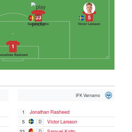
33
5
Samuel Kotto
Victor Larsson
1
Jonathan Rasheed
IFK Varnamo
1
Jonathan Rasheed
5
Victor Larsson
D
33
Samuel Kotto
D