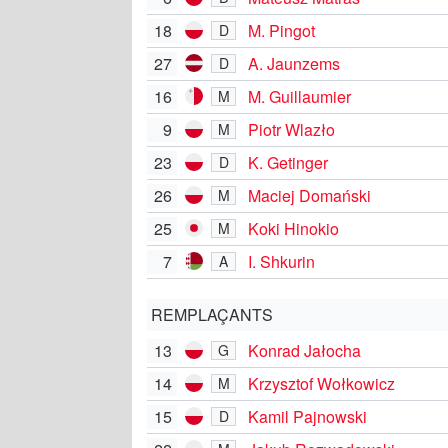
18
M. Pingot
D
27
A. Jaunzems
D
16
M. Guillaumier
M
9
Piotr Wlazło
M
23
K. Getinger
D
26
Maciej Domański
M
25
Koki Hinokio
M
7
I. Shkurin
A
REMPLAÇANTS
13
Konrad Jałocha
G
14
Krzysztof Wołkowicz
M
15
Kamil Pajnowski
D