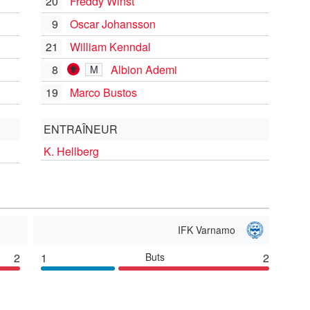
20
Freddy Winst
9
Oscar Johansson
21
William Kenndal
8
Albion Ademi
M
19
Marco Bustos
ENTRAÎNEUR
K. Hellberg
IFK Varnamo
2
1
Buts
2