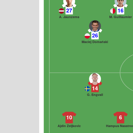
27
16
A. Jaunzems
M. Guillaumier
26
Maciej Domański
14
G. Engvall
10
6
Ajdin Zeljkovic
Hampus Nasstr