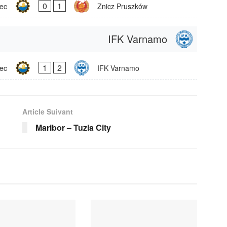
0
1
lec
Znicz Pruszków
IFK Varnamo
1
2
lec
IFK Varnamo
Article Suivant
Maribor – Tuzla City