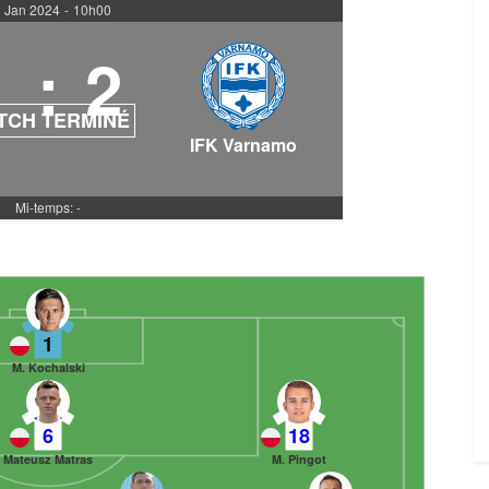
 Jan 2024
-
10h00
1
:
2
TCH TERMINÉ
IFK Varnamo
Mi-temps: -
1
M. Kochalski
6
18
Mateusz Matras
M. Pingot