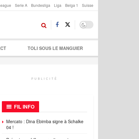
League
Serie A
Bundesliga
Liga
Belga 1
Suisse
ECT
TOLI SOUS LE MANGUIER
PUBLICITÉ
FIL INFO
Mercato : Dina Ebimba signe à Schalke
04 !