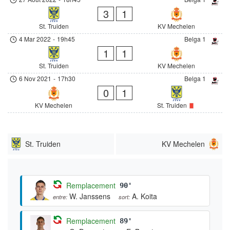
3
1
St. Truiden
KV Mechelen
4 Mar 2022
-
19h45
Belga 1
1
1
St. Truiden
KV Mechelen
6 Nov 2021
-
17h30
Belga 1
0
1
KV Mechelen
St. Truiden
St. Truiden
KV Mechelen
Remplacement
90'
W. Janssens
A. Koita
entre:
sort:
Remplacement
89'