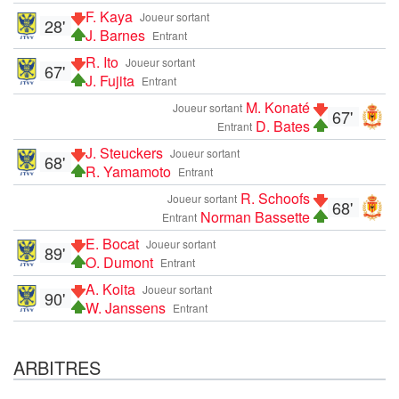
F. Kaya
Joueur sortant
28'
J. Barnes
Entrant
R. Ito
Joueur sortant
67'
J. Fujita
Entrant
M. Konaté
Joueur sortant
67'
D. Bates
Entrant
J. Steuckers
Joueur sortant
68'
R. Yamamoto
Entrant
R. Schoofs
Joueur sortant
68'
Norman Bassette
Entrant
E. Bocat
Joueur sortant
89'
O. Dumont
Entrant
A. Koita
Joueur sortant
90'
W. Janssens
Entrant
ARBITRES