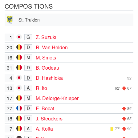
COMPOSITIONS
St. Truiden
1
Z. Suzuki
G
20
R. Van Helden
D
16
M. Smets
M
31
B. Godeau
D
4
D. Hashioka
D
32'
13
R. Ito
A
62'
67'
17
M. Delorge-Knieper
M
77
E. Bocat
D
89'
18
J. Steuckers
M
68'
7
A. Koita
A
77'
90'