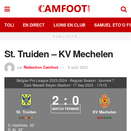
TOLI
EN DIRECT
LIONS EN CLUB
SAMUEL ETO’O FI
PUBLICITÉ
St. Truiden – KV Mechelen
par
Redaction Camfoot
9 août 2023
Belgian Pro League 2023-2024 - Regular Season
Journée 7
|
Daio Wasabi Stayen Stadium
17 Sep 2023
-
17h15
|
2
:
0
MATCH TERMINÉ
St. Truiden
KV Mechelen
D. Hashioka
32'
R. Ito
62'