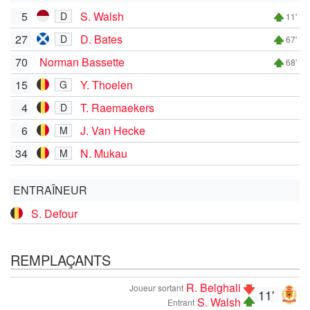
5
S. Walsh
D
11'
27
D. Bates
D
67'
70
Norman Bassette
68'
15
Y. Thoelen
G
4
T. Raemaekers
D
6
J. Van Hecke
M
34
N. Mukau
M
ENTRAÎNEUR
S. Defour
REMPLAÇANTS
R. Belghali
Joueur sortant
11'
S. Walsh
Entrant