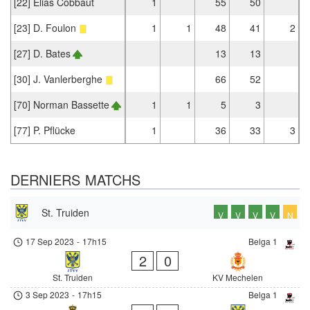
[22] Elias Cobbaut
1
55
50
[23] D. Foulon
1
1
48
41
2
[27] D. Bates
13
13
[30] J. Vanlerberghe
66
52
[70] Norman Bassette
1
1
5
3
[77] P. Pflücke
1
36
33
3
DERNIERS MATCHS
St. Truiden
V
V
V
V
N
17 Sep 2023
-
17h15
Belga 1
2
0
St. Truiden
KV Mechelen
3 Sep 2023
-
17h15
Belga 1