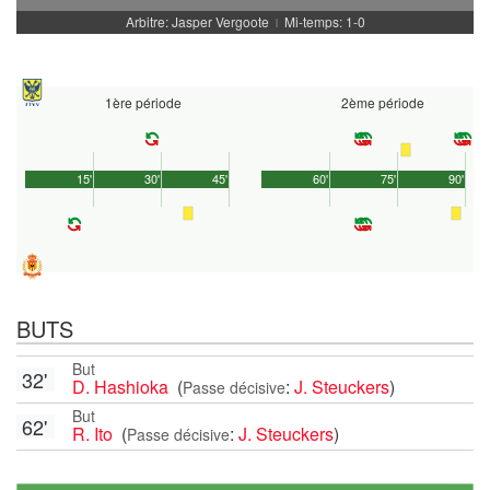
Arbitre: Jasper Vergoote
Mi-temps: 1-0
|
1ère période
2ème période
15'
30'
45'
60'
75'
90'
BUTS
But
32'
D. Hashioka
(
:
J. Steuckers
)
Passe décisive
But
62'
R. Ito
(
:
J. Steuckers
)
Passe décisive