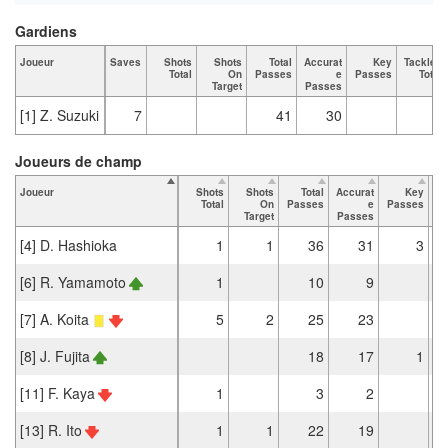
Gardiens
Joueur
Saves
Shots
Shots
Total
Accurat
Key
Tackles
Total
On
Passes
e
Passes
Total
Target
Passes
[1] Z. Suzuki
7
41
30
Joueurs de champ
Joueur
Shots
Shots
Total
Accurat
Key
Ta
Total
On
Passes
e
Passes
Target
Passes
[4] D. Hashioka
1
1
36
31
3
[6] R. Yamamoto
1
10
9
[7] A. Koita
5
2
25
23
[8] J. Fujita
18
17
1
[11] F. Kaya
1
3
2
[13] R. Ito
1
1
22
19