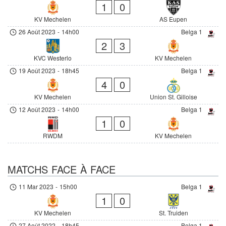
1
0
KV Mechelen
AS Eupen
26 Août 2023
-
14h00
Belga 1
2
3
KVC Westerlo
KV Mechelen
19 Août 2023
-
18h45
Belga 1
4
0
KV Mechelen
Union St. Gilloise
12 Août 2023
-
14h00
Belga 1
1
0
RWDM
KV Mechelen
MATCHS FACE À FACE
11 Mar 2023
-
15h00
Belga 1
1
0
KV Mechelen
St. Truiden
27 Août 2022
-
18h45
Belga 1