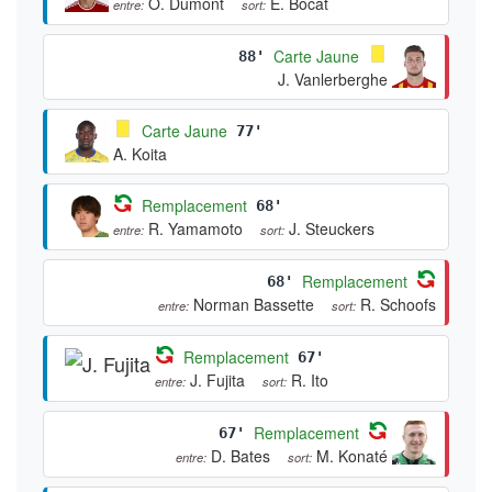
O. Dumont
E. Bocat
entre:
sort:
Carte Jaune
88'
J. Vanlerberghe
Carte Jaune
77'
A. Koita
Remplacement
68'
R. Yamamoto
J. Steuckers
entre:
sort:
Remplacement
68'
Norman Bassette
R. Schoofs
entre:
sort:
Remplacement
67'
J. Fujita
R. Ito
entre:
sort:
Remplacement
67'
D. Bates
M. Konaté
entre:
sort: