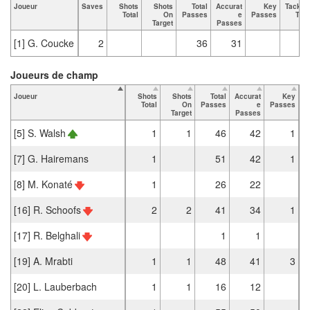
Joueur
Saves
Shots
Shots
Total
Accurat
Key
Tackle
Total
On
Passes
e
Passes
Tota
Target
Passes
[1] G. Coucke
2
36
31
Joueurs de champ
Joueur
Shots
Shots
Total
Accurat
Key
T
Total
On
Passes
e
Passes
Target
Passes
[5] S. Walsh
1
1
46
42
1
[7] G. Hairemans
1
51
42
1
[8] M. Konaté
1
26
22
[16] R. Schoofs
2
2
41
34
1
[17] R. Belghali
1
1
[19] A. Mrabti
1
1
48
41
3
[20] L. Lauberbach
1
1
16
12