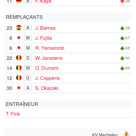
11
F. Kaya
A
28'
REMPLAÇANTS
23
J. Barnes
A
28'
8
J. Fujita
M
67'
6
R. Yamamoto
M
68'
22
W. Janssens
D
90'
14
O. Dumont
M
89'
12
J. Coppens
G
30
S. Okazaki
A
ENTRAÎNEUR
T. Fink
KV Mechelen