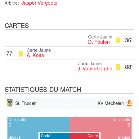
Jasper Vergoote
Arbitre:
CARTES
Carte Jaune
36'
D. Foulon
Carte Jaune
77'
A. Koita
Carte Jaune
88'
J. Vanlerberghe
STATISTIQUES DU MATCH
St. Truiden
KV Mechelen
Non cadré
Non cadré
9
6
Cadré
Cadré
Bloqué
Bloqué