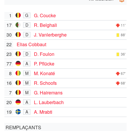
1
G. Coucke
G
17
R. Belghali
D
11'
30
J. Vanlerberghe
D
88'
22
Elias Cobbaut
23
D. Foulon
D
36'
77
P. Pflücke
A
8
M. Konaté
M
67'
16
R. Schoofs
M
68'
7
G. Hairemans
M
20
L. Lauberbach
A
19
A. Mrabti
A
REMPLAÇANTS