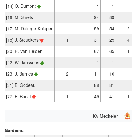
[14] O. Dumont
1
1
[16] M. Smets
94
89
[17] M. Delorge-Knieper
59
54
2
[18] J. Steuckers
1
31
25
4
[20] R. Van Helden
67
65
1
[22] W. Janssens
1
1
[23] J. Barnes
2
11
10
[31] B. Godeau
88
81
[77] E. Bocat
1
49
41
1
KV Mechelen
Gardiens