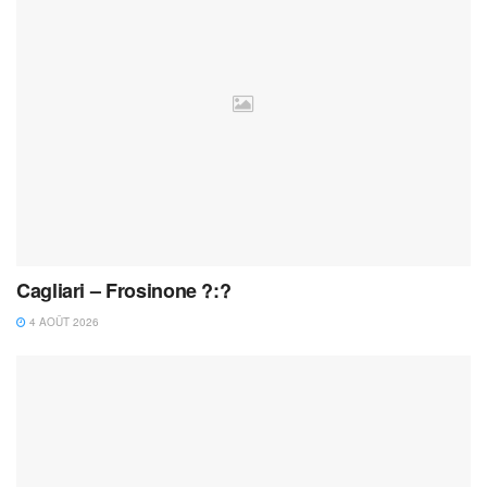
Cagliari – Frosinone ?:?
4 AOÛT 2026