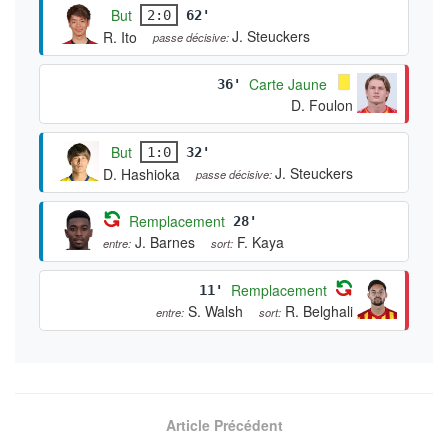
But
2:0
62'
J. Steuckers
R. Ito
passe décisive:
Carte Jaune
36'
D. Foulon
But
1:0
32'
J. Steuckers
D. Hashioka
passe décisive:
Remplacement
28'
J. Barnes
F. Kaya
entre:
sort:
Remplacement
11'
S. Walsh
R. Belghali
entre:
sort:
Article Précédent