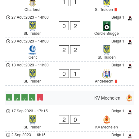
1
1
Charleroi
St. Truiden
27 Août 2023
-
14h00
Belga 1
0
2
St. Truiden
Cercle Brugge
20 Août 2023
-
14h00
Belga 1
2
2
Gent
St. Truiden
13 Août 2023
-
11h30
Belga 1
0
1
St. Truiden
Anderlecht
KV Mechelen
V
V
V
V
D
17 Sep 2023
-
17h15
Belga 1
2
0
St. Truiden
KV Mechelen
2 Sep 2023
-
16h15
Belga 1