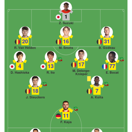
1
Z. Suzuki
20
16
31
R. Van Helden
M. Smets
B. Godeau
17
4
13
77
M. Delorge-
D. Hashioka
R. Ito
E. Bocat
Knieper
18
7
J. Steuckers
A. Koita
11
F. Kaya