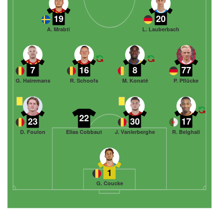
19
20
A. Mrabti
L. Lauberbach
7
16
8
77
G. Hairemans
R. Schoofs
M. Konaté
P. Pflücke
22
23
30
17
D. Foulon
Elias Cobbaut
J. Vanlerberghe
R. Belghali
1
G. Coucke