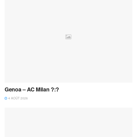
Genoa – AC Milan ?:?
4 AOÛT 2026