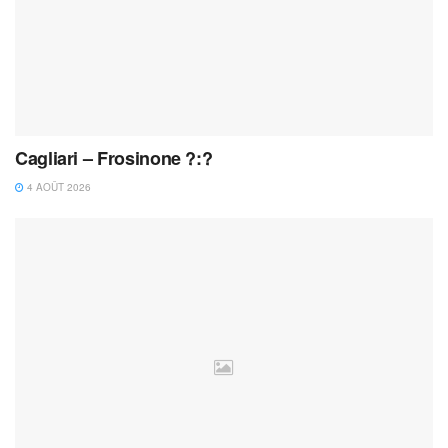
Cagliari – Frosinone ?:?
4 AOÛT 2026