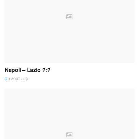
Napoli – Lazio ?:?
4 AOÛT 2026