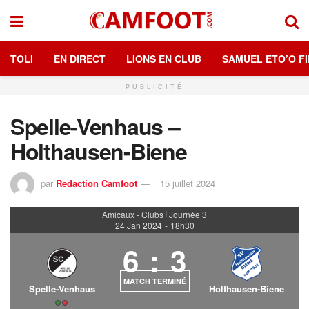
TOLI
EN DIRECT
LIONS EN CLUB
SAMUEL ETO’O FI
PUBLICITÉ
Spelle-Venhaus –
Holthausen-Biene
par
Redaction Camfoot
15 juillet 2024
Amicaux - Clubs
Journée 3
|
24 Jan 2024
-
18h30
6
:
3
MATCH TERMINÉ
Spelle-Venhaus
Holthausen-Biene