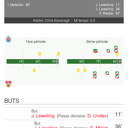
I. Metsoko
85'
J. Leweling
11'
J. Leweling
36'
F. Rieder
87'
Arbitre: Chris Kavanagh
Mi-temps: 0-2
|
1ère période
2ème période
15'
30'
45'
2'
60'
75'
90'
4'
BUTS
But
11'
J. Leweling
(
D. Undav
)
Passe décisive:
But
36'
J. Leweling
(
E. Millot
)
Passe décisive: