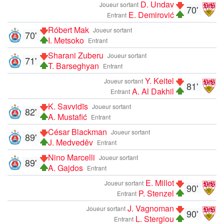
D. Undav
Joueur sortant
70'
E. Demirović
Entrant
Róbert Mak
Joueur sortant
70'
I. Metsoko
Entrant
Sharani Zuberu
Joueur sortant
71'
T. Barseghyan
Entrant
Y. Keitel
Joueur sortant
81'
A. Al Dakhil
Entrant
K. Savvidīs
Joueur sortant
82'
A. Mustafić
Entrant
César Blackman
Joueur sortant
89'
J. Medveděv
Entrant
Nino Marcelli
Joueur sortant
89'
A. Gajdos
Entrant
E. Millot
Joueur sortant
90'
P. Stenzel
Entrant
J. Vagnoman
Joueur sortant
90'
L. Stergiou
Entrant