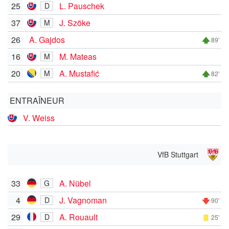
25
L. Pauschek
D
37
J. Szöke
M
26
A. Gajdos
89'
16
M. Mateas
M
20
A. Mustafić
M
82'
ENTRAÎNEUR
V. Weiss
VfB Stuttgart
33
A. Nübel
G
4
J. Vagnoman
D
90'
29
A. Rouault
D
25'