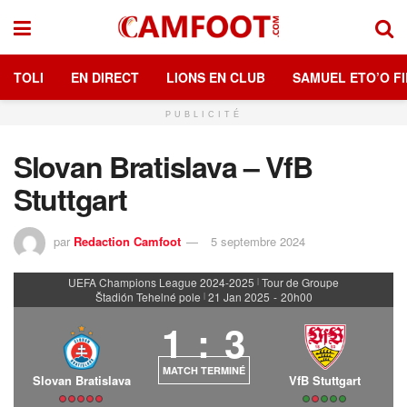
TOLI
EN DIRECT
LIONS EN CLUB
SAMUEL ETO’O FI
PUBLICITÉ
Slovan Bratislava – VfB
Stuttgart
par
Redaction Camfoot
5 septembre 2024
UEFA Champions League 2024-2025
Tour de Groupe
|
Štadión Tehelné pole
21 Jan 2025
-
20h00
|
1
:
3
MATCH TERMINÉ
Slovan Bratislava
VfB Stuttgart