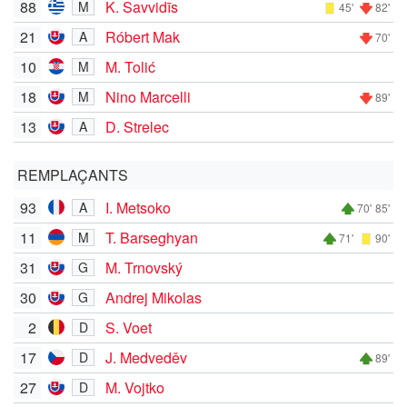
88
K. Savvidīs
M
45'
82'
21
Róbert Mak
A
70'
10
M. Tolić
M
18
Nino Marcelli
M
89'
13
D. Strelec
A
REMPLAÇANTS
93
I. Metsoko
A
70'
85'
11
T. Barseghyan
M
71'
90'
31
M. Trnovský
G
30
Andrej Mikolas
G
2
S. Voet
D
17
J. Medveděv
D
89'
27
M. Vojtko
D