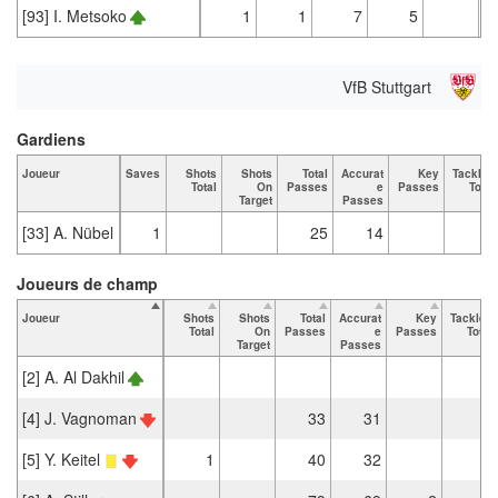
[93] I. Metsoko
1
1
7
5
VfB Stuttgart
Gardiens
Joueur
Saves
Shots
Shots
Total
Accurat
Key
Tackles
Total
On
Passes
e
Passes
Total
Target
Passes
[33] A. Nübel
1
25
14
Joueurs de champ
Joueur
Shots
Shots
Total
Accurat
Key
Tackles
Total
On
Passes
e
Passes
Total
Target
Passes
[2] A. Al Dakhil
[4] J. Vagnoman
33
31
3
[5] Y. Keitel
1
40
32
2