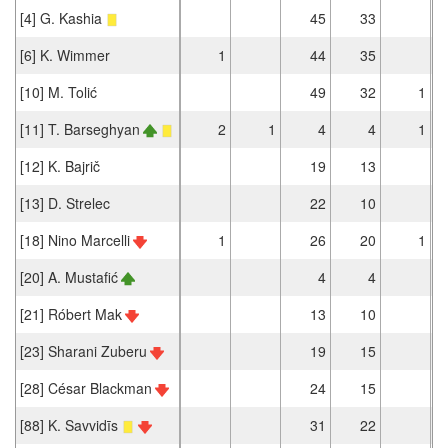
[4] G. Kashia
45
33
[6] K. Wimmer
1
44
35
[10] M. Tolić
49
32
1
[11] T. Barseghyan
2
1
4
4
1
[12] K. Bajrič
19
13
[13] D. Strelec
22
10
[18] Nino Marcelli
1
26
20
1
[20] A. Mustafić
4
4
[21] Róbert Mak
13
10
[23] Sharani Zuberu
19
15
[28] César Blackman
24
15
[88] K. Savvidīs
31
22