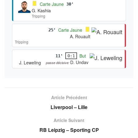
Carte Jaune
30'
G. Kashia
Tripping
Carte Jaune
25'
A. Rouault
Tripping
But
11'
0:1
D. Undav
J. Leweling
passe décisive:
Article Précédent
Liverpool – Lille
Article Suivant
RB Leipzig – Sporting CP