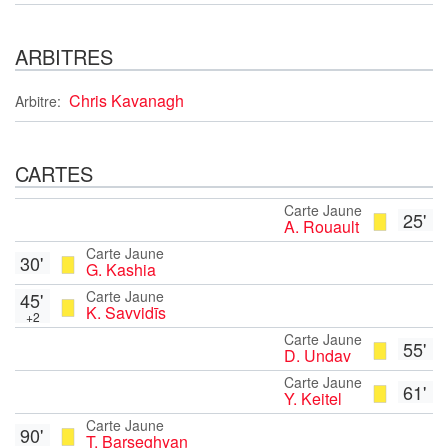
ARBITRES
Chris Kavanagh
Arbitre:
CARTES
Carte Jaune
25'
A. Rouault
Carte Jaune
30'
G. Kashia
Carte Jaune
45'
K. Savvidīs
+2
Carte Jaune
55'
D. Undav
Carte Jaune
61'
Y. Keitel
Carte Jaune
90'
T. Barseghyan