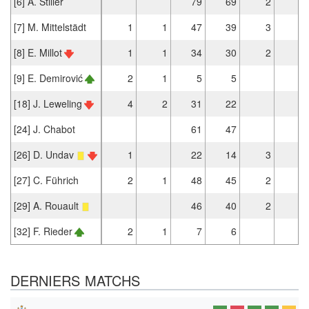
[6] A. Stiller
79
69
2
1
[7] M. Mittelstädt
1
1
47
39
3
2
[8] E. Millot
1
1
34
30
2
[9] E. Demirović
2
1
5
5
[18] J. Leweling
4
2
31
22
1
[24] J. Chabot
61
47
2
[26] D. Undav
1
22
14
3
[27] C. Führich
2
1
48
45
2
2
[29] A. Rouault
46
40
2
[32] F. Rieder
2
1
7
6
DERNIERS MATCHS