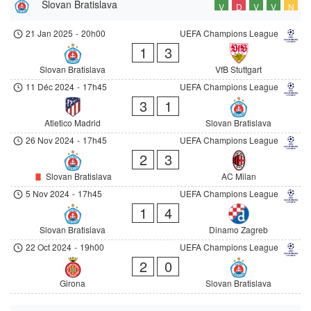
Slovan Bratislava
V
D
V
V
N
21 Jan 2025
-
20h00
UEFA Champions League
1
3
Slovan Bratislava
VfB Stuttgart
11 Déc 2024
-
17h45
UEFA Champions League
3
1
Atletico Madrid
Slovan Bratislava
26 Nov 2024
-
17h45
UEFA Champions League
2
3
Slovan Bratislava
AC Milan
5 Nov 2024
-
17h45
UEFA Champions League
1
4
Slovan Bratislava
Dinamo Zagreb
22 Oct 2024
-
19h00
UEFA Champions League
2
0
Girona
Slovan Bratislava