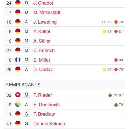
24
J. Chabot
D
7
M. Mittelstädt
D
18
J. Leweling
A
11'
36'
70'
5
Y. Keitel
M
61'
81'
6
A. Stiller
M
27
C. Führich
M
8
E. Millot
M
90'
26
D. Undav
A
55'
70'
REMPLAÇANTS
32
F. Rieder
M
70'
87'
9
E. Demirović
A
70'
1
F. Bredlow
G
41
Dennis Seimen
G