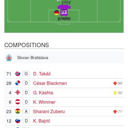
33
A. Nübel
COMPOSITIONS
Slovan Bratislava
71
D. Takáč
G
28
César Blackman
D
89'
4
G. Kashia
D
30'
6
K. Wimmer
D
23
Sharani Zuberu
A
71'
12
K. Bajrič
D