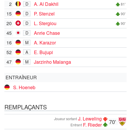
2
A. Al Dakhil
D
81'
15
P. Stenzel
D
90'
20
L. Stergiou
D
90'
45
Anrie Chase
D
16
A. Karazor
M
52
E. Bujupi
A
47
Jarzinho Malanga
M
ENTRAÎNEUR
S. Hoeneb
REMPLAÇANTS
J. Leweling
Joueur sortant
70'
F. Rieder
Entrant