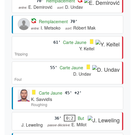
Remplacement
70'
E. Demirović
D. Undav
entre:
sort:
Remplacement
70'
I. Metsoko
Róbert Mak
entre:
sort:
Carte Jaune
61'
Y. Keitel
Tripping
Carte Jaune
55'
D. Undav
Foul
Carte Jaune
45' +2'
K. Savvidīs
Roughing
But
36'
0:2
E. Millot
J. Leweling
passe décisive: