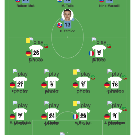
Róbert Mak
M. Tolić
Nino Marcelli
13
D. Strelec
26
8
D. Undav
E. Millot
27
6
5
18
C. Führich
A. Stiller
Y. Keitel
J. Leweling
7
24
29
4
M. Mittelstädt
J. Chabot
A. Rouault
J. Vagnoman