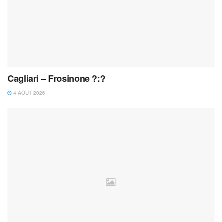
Cagliari – Frosinone ?:?
4 AOÛT 2026