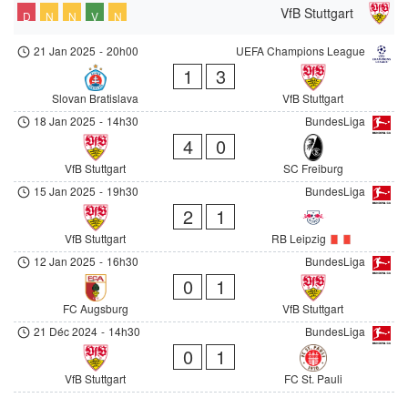
VfB Stuttgart
D
N
N
V
N
21 Jan 2025
-
20h00
UEFA Champions League
1
3
Slovan Bratislava
VfB Stuttgart
18 Jan 2025
-
14h30
BundesLiga
4
0
VfB Stuttgart
SC Freiburg
15 Jan 2025
-
19h30
BundesLiga
2
1
VfB Stuttgart
RB Leipzig
12 Jan 2025
-
16h30
BundesLiga
0
1
FC Augsburg
VfB Stuttgart
21 Déc 2024
-
14h30
BundesLiga
0
1
VfB Stuttgart
FC St. Pauli