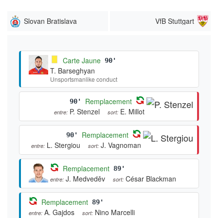
Slovan Bratislava
VfB Stuttgart
Carte Jaune
90'
T. Barseghyan
Unsportsmanlike conduct
Remplacement
90'
P. Stenzel
E. Millot
entre:
sort:
Remplacement
90'
L. Stergiou
J. Vagnoman
entre:
sort:
Remplacement
89'
J. Medveděv
César Blackman
entre:
sort:
Remplacement
89'
A. Gajdos
Nino Marcelli
entre:
sort: