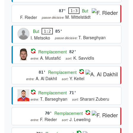
But
87'
1:3
M. Mittelstädt
F. Rieder
passe décisive:
But
1:2
85'
T. Barseghyan
I. Metsoko
passe décisive:
Remplacement
82'
A. Mustafić
K. Savvidīs
entre:
sort:
Remplacement
81'
A. Al Dakhil
Y. Keitel
entre:
sort:
Remplacement
71'
T. Barseghyan
Sharani Zuberu
entre:
sort:
Remplacement
70'
F. Rieder
J. Leweling
entre:
sort: