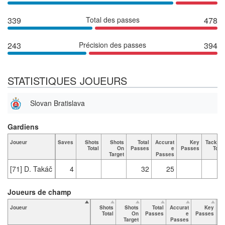
339
Total des passes
478
243
Précision des passes
394
STATISTIQUES JOUEURS
Slovan Bratislava
Gardiens
Joueur
Saves
Shots
Shots
Total
Accurat
Key
Tackles
Total
On
Passes
e
Passes
Total
Target
Passes
[71] D. Takáč
4
32
25
Joueurs de champ
Joueur
Shots
Shots
Total
Accurat
Key
T
Total
On
Passes
e
Passes
Target
Passes