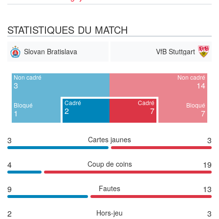
STATISTIQUES DU MATCH
Slovan Bratislava
VfB Stuttgart
Non cadré
Non cadré
3
14
Cadré
Cadré
Bloqué
Bloqué
2
7
1
7
3
Cartes jaunes
3
4
Coup de coins
19
9
Fautes
13
2
Hors-jeu
3