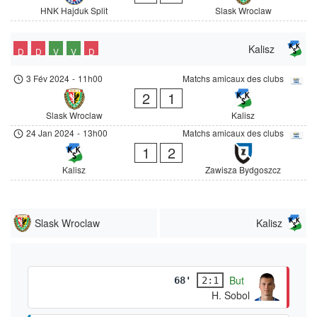
HNK Hajduk Split
Slask Wroclaw
Kalisz
D
D
V
V
D
3 Fév 2024
-
11h00
Matchs amicaux des clubs
2
1
Slask Wroclaw
Kalisz
24 Jan 2024
-
13h00
Matchs amicaux des clubs
1
2
Kalisz
Zawisza Bydgoszcz
Slask Wroclaw
Kalisz
But
68'
2:1
H. Sobol