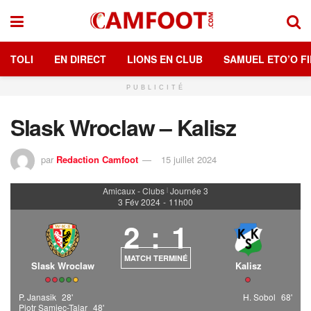
TOLI
EN DIRECT
LIONS EN CLUB
SAMUEL ETO’O FI
PUBLICITÉ
Slask Wroclaw – Kalisz
par
Redaction Camfoot
15 juillet 2024
Amicaux - Clubs
Journée 3
|
3 Fév 2024
-
11h00
2
:
1
MATCH TERMINÉ
Slask Wroclaw
Kalisz
P. Janasik
28'
H. Sobol
68'
Piotr Samiec-Talar
48'