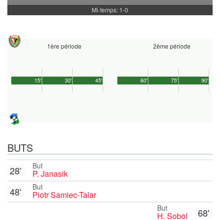
Mi-temps: 1-0
1ère période
2ème période
15'
30'
45'
60'
75'
90'
BUTS
But
28'
P. Janasik
But
48'
Piotr Samiec-Talar
But
68'
H. Sobol