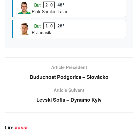
But
2:0
48'
Piotr Samiec-Talar
But
1:0
28'
P. Janasik
Article Précédent
Buducnost Podgorica – Slovácko
Article Suivant
Levski Sofia – Dynamo Kyiv
Lire
aussi