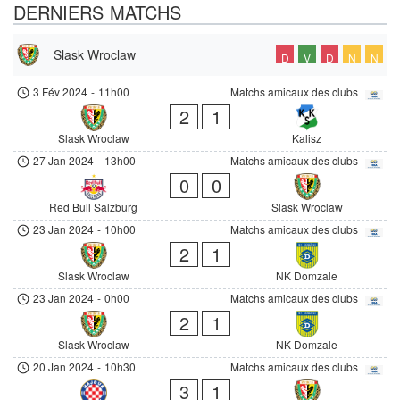
DERNIERS MATCHS
Slask Wroclaw
D
V
D
N
N
3 Fév 2024
-
11h00
Matchs amicaux des clubs
2
1
Slask Wroclaw
Kalisz
27 Jan 2024
-
13h00
Matchs amicaux des clubs
0
0
Red Bull Salzburg
Slask Wroclaw
23 Jan 2024
-
10h00
Matchs amicaux des clubs
2
1
Slask Wroclaw
NK Domzale
23 Jan 2024
-
0h00
Matchs amicaux des clubs
2
1
Slask Wroclaw
NK Domzale
20 Jan 2024
-
10h30
Matchs amicaux des clubs
3
1