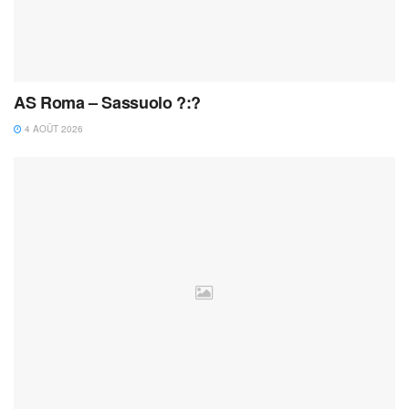
AS Roma – Sassuolo ?:?
4 AOÛT 2026