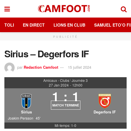
TOLI
EN DIRECT
LIONS EN CLUB
SAMUEL ETO’O FI
PUBLICITÉ
Sirius – Degerfors IF
par
Redaction Camfoot
15 juillet 2024
Amicaux - Clubs
Journée 3
|
27 Jan 2024
-
12h00
1
:
1
MATCH TERMINÉ
Sirius
Degerfors IF
Joakim Persson
45'
Mi-temps: 1-0