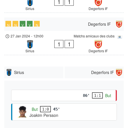
1
1
Sirius
Degerfors IF
Degerfors IF
N
N
V
V
N
27 Jan 2024
-
12h00
Matchs amicaux des clubs
1
1
Sirius
Degerfors IF
Sirius
Degerfors IF
But
86'
1:1
But
1:0
45'
Joakim Persson