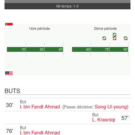
Mi-temps: 1-0
1ère période
2ème période
15'
30'
45'
60'
75'
90'
BUTS
But
30'
I. bin Fandi Ahmad
(
:
Song Ui-young
)
Passe décisive
But
57'
L. Krasniqi
But
76'
I. bin Fandi Ahmad