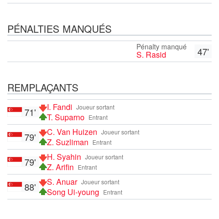
PÉNALTIES MANQUÉS
Pénalty manqué
47'
S. Rasid
REMPLAÇANTS
I. Fandi
Joueur sortant
71'
T. Suparno
Entrant
C. Van Huizen
Joueur sortant
79'
Z. Suzliman
Entrant
H. Syahin
Joueur sortant
79'
Z. Arifin
Entrant
S. Anuar
Joueur sortant
88'
Song Ui-young
Entrant