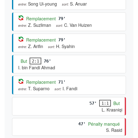
Song Ui-young
S. Anuar
entre:
sort:
Remplacement
79'
Z. Suzliman
C. Van Huizen
entre:
sort:
Remplacement
79'
Z. Arifin
H. Syahin
entre:
sort:
But
2:1
76'
I. bin Fandi Ahmad
Remplacement
71'
T. Suparno
I. Fandi
entre:
sort:
But
57'
1:1
L. Krasniqi
Pénalty manqué
47'
S. Rasid