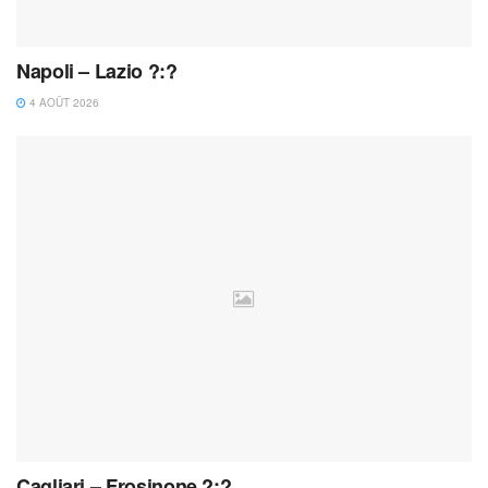
Napoli – Lazio ?:?
4 AOÛT 2026
Cagliari – Frosinone ?:?