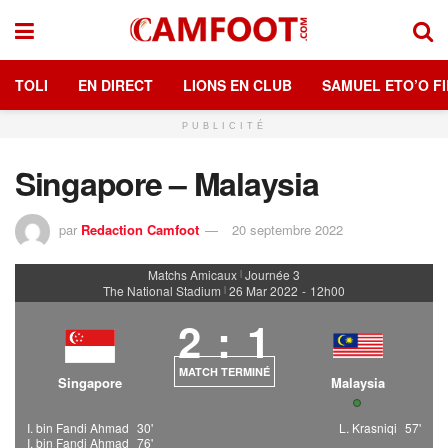
TOLI
EN DIRECT
LIONS EN CLUB
SAMUEL ETO’O FI
PUBLICITÉ
Singapore – Malaysia
par
Redaction Camfoot
20 septembre 2022
Matchs Amicaux
Journée 3
|
The National Stadium
26 Mar 2022
-
12h00
|
2
:
1
MATCH TERMINÉ
Singapore
Malaysia
I. bin Fandi Ahmad
30'
L. Krasniqi
57'
I. bin Fandi Ahmad
76'