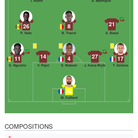
I. Niane
A. Mbengue
21
26
8
P. Yade
B. Traoré
A. Bassi
14
27
11
4
17
O. Nguette
V. Pajot
S. Niakaté
J. Kana-Biyik
T. Delaine
30
M. Caillard
COMPOSITIONS