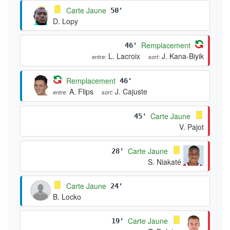
Carte Jaune
50'
D. Lopy
Remplacement
46'
L. Lacroix
J. Kana-Biyik
entre:
sort:
Remplacement
46'
A. Flips
J. Cajuste
entre:
sort:
Carte Jaune
45'
V. Pajot
Carte Jaune
28'
S. Niakaté
Carte Jaune
24'
B. Locko
Carte Jaune
19'