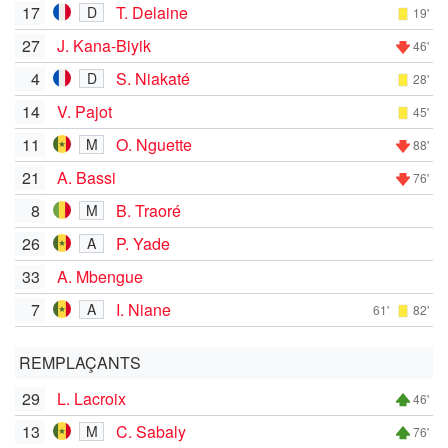
17
T. Delaine
D
19'
27
J. Kana-Biyik
46'
4
S. Niakaté
D
28'
14
V. Pajot
45'
11
O. Nguette
M
88'
21
A. Bassi
76'
8
B. Traoré
M
26
P. Yade
A
33
A. Mbengue
7
I. Niane
A
61'
82'
REMPLAÇANTS
29
L. Lacroix
46'
13
C. Sabaly
M
76'