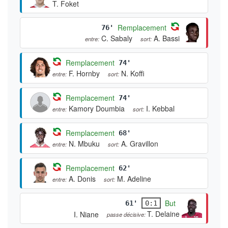
T. Foket
Remplacement
76'
C. Sabaly
A. Bassi
entre:
sort:
Remplacement
74'
F. Hornby
N. Koffi
entre:
sort:
Remplacement
74'
Kamory Doumbia
I. Kebbal
entre:
sort:
Remplacement
68'
N. Mbuku
A. Gravillon
entre:
sort:
Remplacement
62'
A. Donis
M. Adeline
entre:
sort:
But
61'
0:1
T. Delaine
I. Niane
passe décisive: