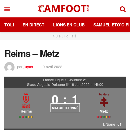
TOLI
EN DIRECT
LIONS EN CLUB
SAMUEL ETO’O FI
PUBLICITÉ
Reims – Metz
par
juyas
9 avril 2022
France Ligue 1
Journée 21
|
Stade Auguste-Delaune II
16 Jan 2022
-
14h00
|
0
:
1
MATCH TERMINÉ
Reims
Metz
I. Niane
61'