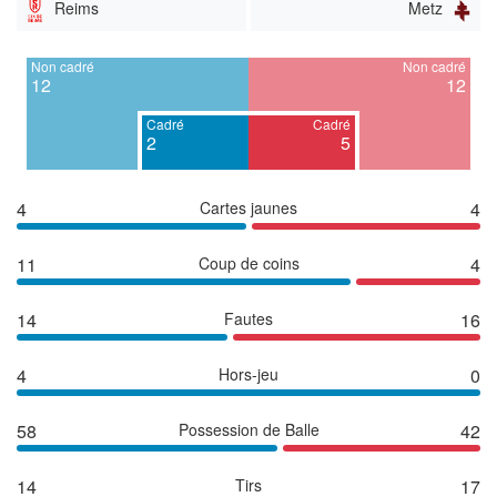
Reims
Metz
Non cadré
Non cadré
12
12
Cadré
Cadré
2
5
4
Cartes jaunes
4
11
Coup de coins
4
14
Fautes
16
4
Hors-jeu
0
58
Possession de Balle
42
14
Tirs
17