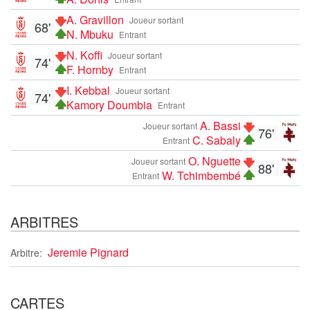
A. Gravillon
Joueur sortant
68'
N. Mbuku
Entrant
N. Koffi
Joueur sortant
74'
F. Hornby
Entrant
I. Kebbal
Joueur sortant
74'
Kamory Doumbia
Entrant
A. Bassi
Joueur sortant
76'
C. Sabaly
Entrant
O. Nguette
Joueur sortant
88'
W. Tchimbembé
Entrant
ARBITRES
Jeremie Pignard
Arbitre:
CARTES