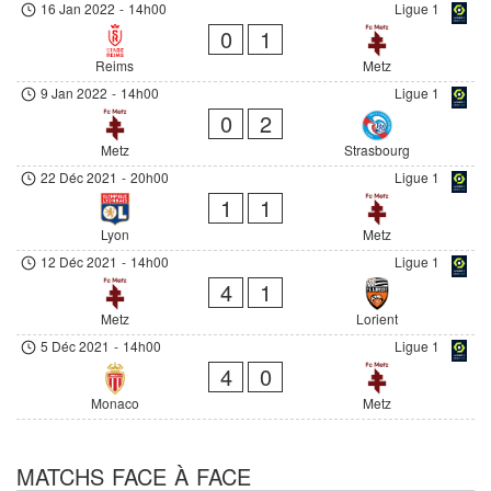
16 Jan 2022
-
14h00
Ligue 1
0
1
Reims
Metz
9 Jan 2022
-
14h00
Ligue 1
0
2
Metz
Strasbourg
22 Déc 2021
-
20h00
Ligue 1
1
1
Lyon
Metz
12 Déc 2021
-
14h00
Ligue 1
4
1
Metz
Lorient
5 Déc 2021
-
14h00
Ligue 1
4
0
Monaco
Metz
MATCHS FACE À FACE