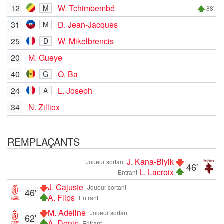
12
W. Tchimbembé
M
88'
31
D. Jean-Jacques
M
25
W. Mikelbrencis
D
20
M. Gueye
40
O. Ba
G
24
L. Joseph
A
34
N. Zilliox
REMPLAÇANTS
J. Kana-Biyik
Joueur sortant
46'
L. Lacroix
Entrant
J. Cajuste
Joueur sortant
46'
A. Flips
Entrant
M. Adeline
Joueur sortant
62'
A. Donis
Entrant