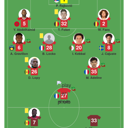
P. Rajković
5
32
2
Y. Abdelhamid
T. Foket
W. Faes
6
28
20
8
A. Gravillon
B. Locko
I. Kebbal
J. Cajuste
26
35
D. Lopy
M. Adeline
27
N. Koffi
33
7