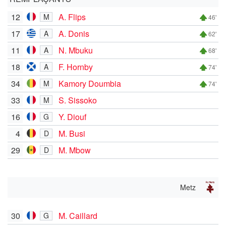
12
A. Flips
M
46'
17
A. Donis
A
62'
11
N. Mbuku
A
68'
18
F. Hornby
A
74'
34
Kamory Doumbia
M
74'
33
S. Sissoko
M
16
Y. Diouf
G
4
M. Busi
D
29
M. Mbow
D
Metz
30
M. Caillard
G