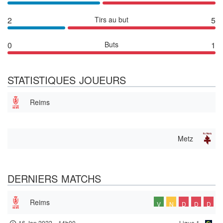
2
Tirs au but
5
0
Buts
1
STATISTIQUES JOUEURS
Reims
Metz
DERNIERS MATCHS
Reims
V
N
D
D
D
16 Jan 2022
-
14h00
Ligue 1