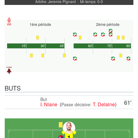
Arbitre: Jeremie Pignard
Mi-temps: 0-0
|
1ère période
2ème période
15'
30'
45'
60'
75'
90'
BUTS
But
61'
I. Niane
(
T. Delaine
)
Passe décisive:
1