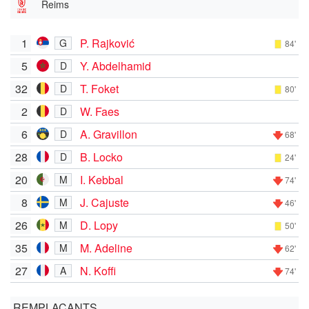
Reims
1
P. Rajković
G
84'
5
Y. Abdelhamid
D
32
T. Foket
D
80'
2
W. Faes
D
6
A. Gravillon
D
68'
28
B. Locko
D
24'
20
I. Kebbal
M
74'
8
J. Cajuste
M
46'
26
D. Lopy
M
50'
35
M. Adeline
M
62'
27
N. Koffi
A
74'
REMPLAÇANTS