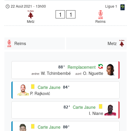
22 Août 2021
-
13h00
Ligue 1
1
1
Metz
Reims
Reims
Metz
Remplacement
88'
W. Tchimbembé
O. Nguette
entre:
sort:
Carte Jaune
84'
P. Rajković
Carte Jaune
82'
I. Niane
Carte Jaune
80'