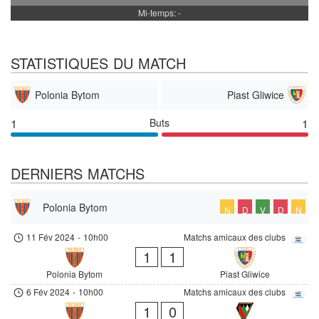
Mi-temps: -
STATISTIQUES DU MATCH
Polonia Bytom
Piast Gliwice
1
Buts
1
DERNIERS MATCHS
Polonia Bytom
N
D
V
D
N
11 Fév 2024
-
10h00
Matchs amicaux des clubs
1
1
Polonia Bytom
Piast Gliwice
6 Fév 2024
-
10h00
Matchs amicaux des clubs
1
0