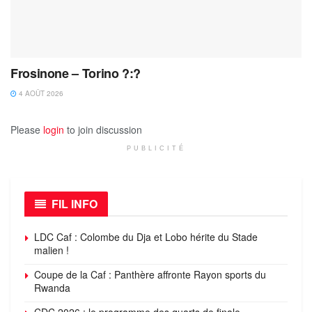
Frosinone – Torino ?:?
4 AOÛT 2026
Please
login
to join discussion
PUBLICITÉ
FIL INFO
LDC Caf : Colombe du Dja et Lobo hérite du Stade
malien !
Coupe de la Caf : Panthère affronte Rayon sports du
Rwanda
CDC 2026 : le programme des quarts de finale