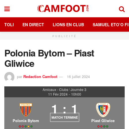
TOLI
EN DIRECT
LIONS EN CLUB
SAMUEL ETO’O FI
PUBLICITÉ
Polonia Bytom – Piast
Gliwice
par
Redaction Camfoot
16 juillet 2024
Amicaux - Clubs
Journée 3
|
11 Fév 2024
-
10h00
1
:
1
MATCH TERMINÉ
Polonia Bytom
Piast Gliwice