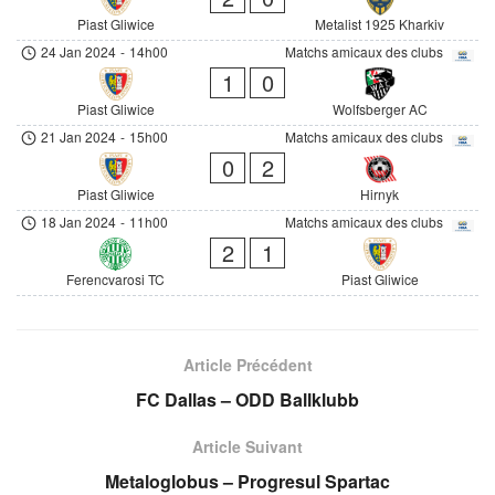
Piast Gliwice
Metalist 1925 Kharkiv
24 Jan 2024
-
14h00
Matchs amicaux des clubs
1
0
Piast Gliwice
Wolfsberger AC
21 Jan 2024
-
15h00
Matchs amicaux des clubs
0
2
Piast Gliwice
Hirnyk
18 Jan 2024
-
11h00
Matchs amicaux des clubs
2
1
Ferencvarosi TC
Piast Gliwice
Article Précédent
FC Dallas – ODD Ballklubb
Article Suivant
Metaloglobus – Progresul Spartac