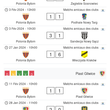
Polonia Bytom
Zaglebie Sosnowiec
3 Fév 2024
-
13h00
Matchs amicaux des clubs
1
1
Polonia Bytom
Podhale Nowy Targ
3 Fév 2024
-
10h30
Matchs amicaux des clubs
3
1
Polonia Bytom
Sandecja Nowy Sącz
27 Jan 2024
-
10h00
Matchs amicaux des clubs
1
6
Polonia Bytom
Wieczysta Kraków
Piast Gliwice
D
N
V
V
D
11 Fév 2024
-
10h00
Matchs amicaux des clubs
1
1
Polonia Bytom
Piast Gliwice
28 Jan 2024
-
11h00
Matchs amicaux des clubs
2
0