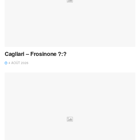
Cagliari – Frosinone ?:?
4 AOÛT 2026