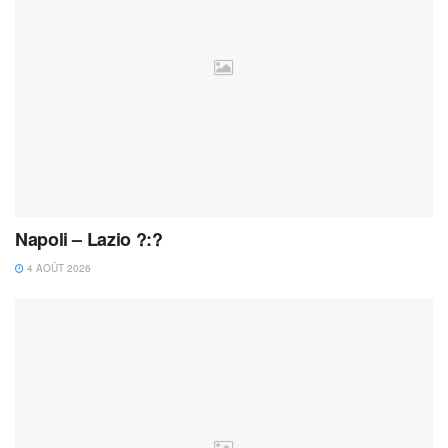
Napoli – Lazio ?:?
4 AOÛT 2026