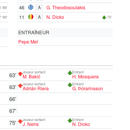
46
G. Theodosoulakis
A
'
89'
11
N. Dicko
A
'
90'
75'
ENTRAÎNEUR
Pepe Mel
Joueur sortant
Entrant
63'
M. Bakić
H. Mosquera
Joueur sortant
Entrant
63'
Adrián Riera
G. Þórarinsson
66'
67'
Joueur sortant
Entrant
75'
J. Neira
N. Dicko