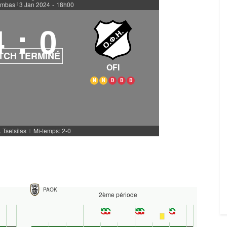
umbas
3 Jan 2024
-
18h00
|
4
:
0
TCH TERMINÉ
OFI
N
N
D
D
D
. Tsetsilas
Mi-temps: 2-0
|
PAOK
2ème période