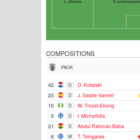
L. Abanda
V. Lampropoulo
COMPOSITIONS
PAOK
42
D. Kotarski
G
23
J. Sastre Vanrell
D
15
W. Troost-Ekong
D
5
I. Michailidis
D
21
Abdul Rahman Baba
D
6
T. Tsingaras
M