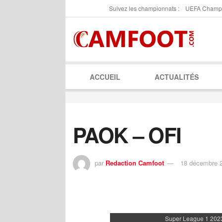
Suivez les championnats :
UEFA Champ
ACCUEIL
ACTUALITÉS
PAOK – OFI
par
Redaction Camfoot
18 décembre 
Super League 1 2023