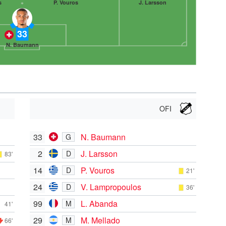
s
P. Vouros
J. Larsson
33
N. Baumann
OFI
33
N. Baumann
G
2
J. Larsson
D
83'
14
P. Vouros
D
21'
24
V. Lampropoulos
D
36'
99
L. Abanda
M
41'
29
M. Mellado
M
66'