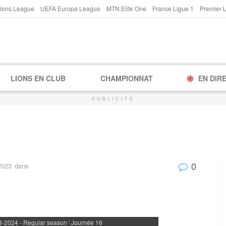
ions League
UEFA Europa League
MTN Elite One
France Ligue 1
Premier 
LIONS EN CLUB
CHAMPIONNAT
EN DIR
PUBLICITÉ
0
2023
dans
-2024 - Regular season
Journée 16
|