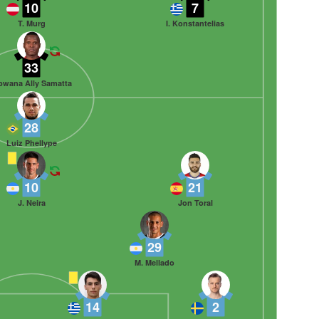
10
7
T. Murg
I. Konstantelias
33
wana Ally Samatta
28
Luiz Phellype
10
21
J. Neira
Jon Toral
29
M. Mellado
14
2