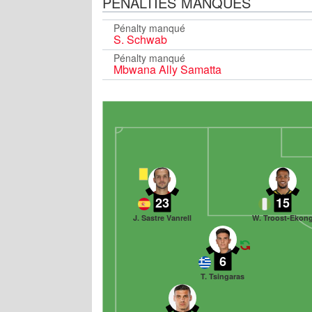
PÉNALTIES MANQUÉS
Pénalty manqué
S. Schwab
Pénalty manqué
Mbwana Ally Samatta
23
15
J. Sastre Vanrell
W. Troost-Ekon
6
T. Tsingaras