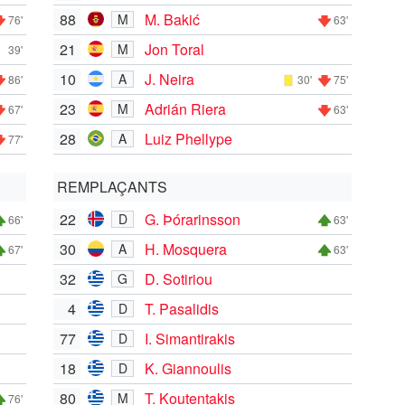
88
M. Bakić
M
76'
63'
21
Jon Toral
M
39'
10
J. Neira
A
86'
30'
75'
23
Adrián Riera
M
67'
63'
28
Luiz Phellype
A
77'
REMPLAÇANTS
22
G. Þórarinsson
D
66'
63'
30
H. Mosquera
A
67'
63'
32
D. Sotiriou
G
4
T. Pasalidis
D
77
I. Simantirakis
D
18
K. Giannoulis
D
80
T. Koutentakis
M
76'