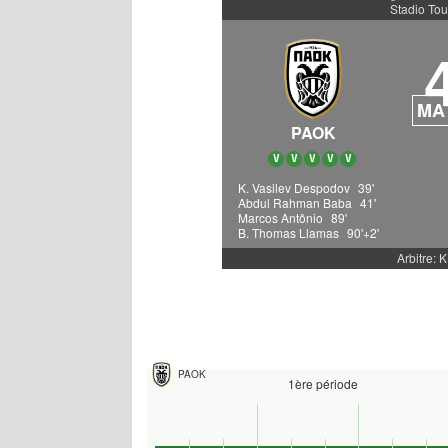
Stadio To
MA
PAOK
V
V
V
V
V
K. Vasilev Despodov
39'
Abdul Rahman Baba
41'
Marcos Antônio
89'
B. Thomas Llamas
90'+2'
Arbitre: K
PAOK
1ère période