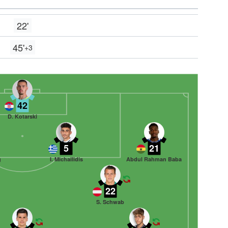
22'
45'
+3
42
D. Kotarski
5
21
g
I. Michailidis
Abdul Rahman Baba
22
S. Schwab