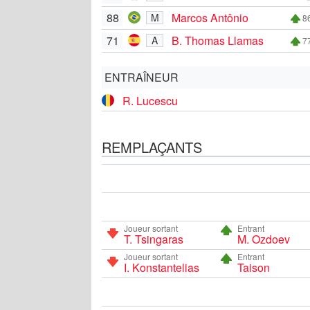
88
Marcos Antônio
M
86
71
B. Thomas Llamas
A
77
ENTRAÎNEUR
R. Lucescu
REMPLAÇANTS
Joueur sortant
Entrant
T. Tsingaras
M. Ozdoev
Joueur sortant
Entrant
I. Konstantelias
Taison