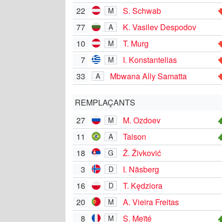
22
S. Schwab
M
77
K. Vasilev Despodov
A
10
T. Murg
M
7
I. Konstantelias
M
33
Mbwana Ally Samatta
A
REMPLAÇANTS
27
M. Ozdoev
M
11
Taison
A
18
Ž. Živković
G
3
I. Näsberg
D
16
T. Kędziora
D
20
A. Vieira Freitas
M
8
S. Meïté
M