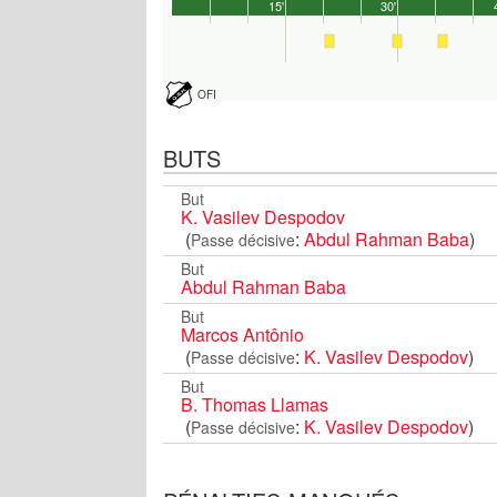
15'
30'
OFI
BUTS
But
K. Vasilev Despodov
(
:
Abdul Rahman Baba
)
Passe décisive
But
Abdul Rahman Baba
But
Marcos Antônio
(
:
K. Vasilev Despodov
)
Passe décisive
But
B. Thomas Llamas
(
:
K. Vasilev Despodov
)
Passe décisive