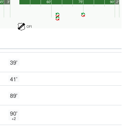
45'
3'
60'
75'
90'
2'
OFI
39'
41'
89'
90'
+2