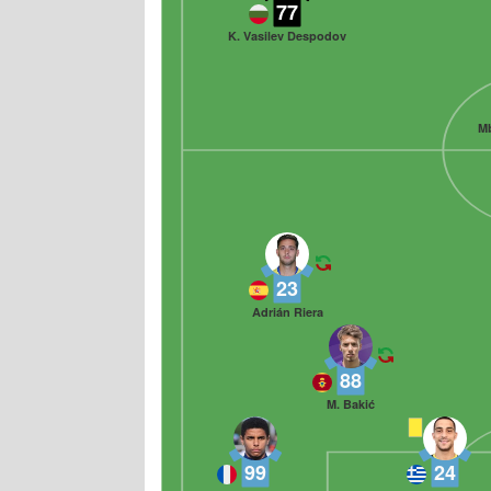
77
K. Vasilev Despodov
Mb
23
Adrián Riera
88
M. Bakić
99
24