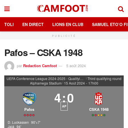
TOLI
EN DIRECT
LIONS EN CLUB
SAMUEL ETO’O FI
PUBLICITÉ
Pafos – CSKA 1948
par
Redaction Camfoot
5 août 2024
UEFA Conference League 2024-2025 - Qualifying rounds
Third qualifying round
|
Alphamega Stadium
15 Août 2024
-
17h00
|
4
:
0
AP
Pafos
CSKA 1948
D. Luckassen
90'+7'
Jajá
94'