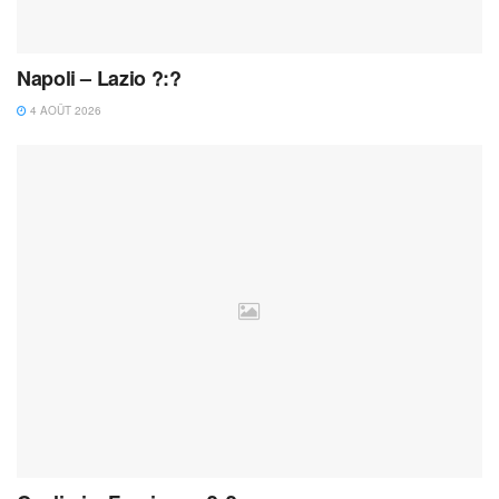
Napoli – Lazio ?:?
4 AOÛT 2026