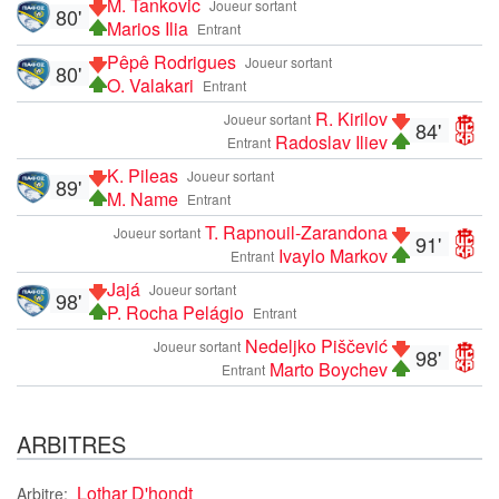
M. Tankovic
Joueur sortant
80'
Marios Ilia
Entrant
Pêpê Rodrigues
Joueur sortant
80'
O. Valakari
Entrant
R. Kirilov
Joueur sortant
84'
Radoslav Iliev
Entrant
K. Pileas
Joueur sortant
89'
M. Name
Entrant
T. Rapnouil-Zarandona
Joueur sortant
91'
Ivaylo Markov
Entrant
Jajá
Joueur sortant
98'
P. Rocha Pelágio
Entrant
Nedeljko Piščević
Joueur sortant
98'
Marto Boychev
Entrant
ARBITRES
Lothar D'hondt
Arbitre: