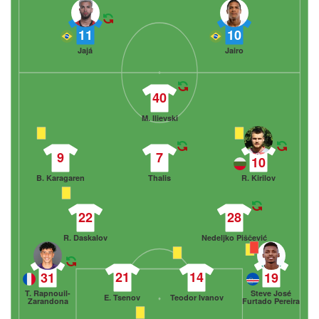
11
10
Jajá
Jairo
40
M. Ilievski
9
7
10
B. Karagaren
Thalis
R. Kirilov
22
28
R. Daskalov
Nedeljko Piščević
21
14
31
19
T. Rapnouil-
Steve José
E. Tsenov
Teodor Ivanov
Zarandona
Furtado Pereira