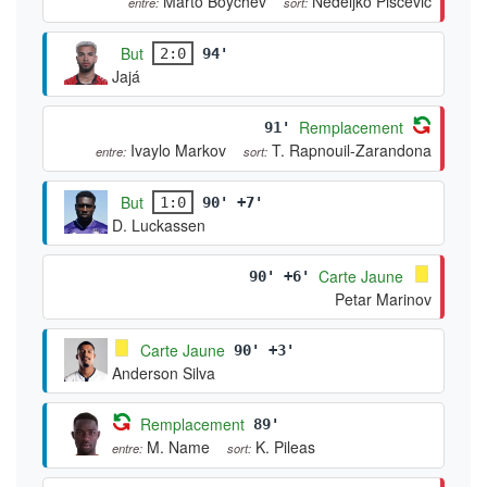
Marto Boychev
Nedeljko Piščević
entre:
sort:
But
2:0
94'
Jajá
Remplacement
91'
Ivaylo Markov
T. Rapnouil-Zarandona
entre:
sort:
But
1:0
90' +7'
D. Luckassen
Carte Jaune
90' +6'
Petar Marinov
Carte Jaune
90' +3'
Anderson Silva
Remplacement
89'
M. Name
K. Pileas
entre:
sort: