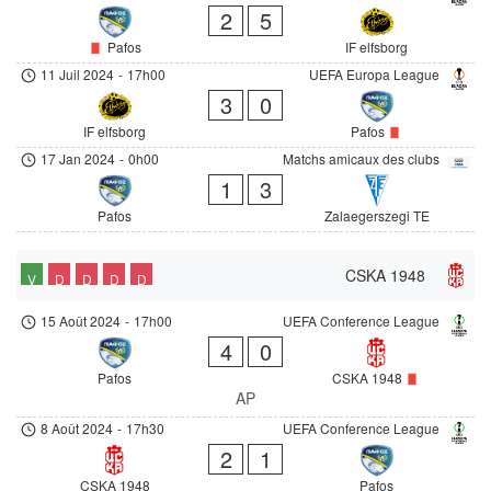
2
5
Pafos
IF elfsborg
11 Juil 2024
-
17h00
UEFA Europa League
3
0
IF elfsborg
Pafos
17 Jan 2024
-
0h00
Matchs amicaux des clubs
1
3
Pafos
Zalaegerszegi TE
CSKA 1948
V
D
D
D
D
15 Août 2024
-
17h00
UEFA Conference League
4
0
Pafos
CSKA 1948
AP
8 Août 2024
-
17h30
UEFA Conference League
2
1
CSKA 1948
Pafos