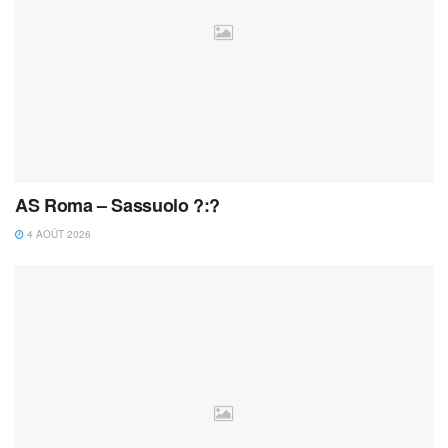
AS Roma – Sassuolo ?:?
4 AOÛT 2026