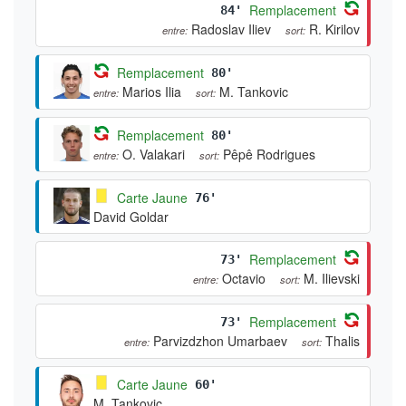
Remplacement
84'
Radoslav Iliev
R. Kirilov
entre:
sort:
Remplacement
80'
Marios Ilia
M. Tankovic
entre:
sort:
Remplacement
80'
O. Valakari
Pêpê Rodrigues
entre:
sort:
Carte Jaune
76'
David Goldar
Remplacement
73'
Octavio
M. Ilievski
entre:
sort:
Remplacement
73'
Parvizdzhon Umarbaev
Thalis
entre:
sort:
Carte Jaune
60'
M. Tankovic