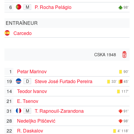
6
P. Rocha Pelágio
M
98'
ENTRAÎNEUR
Carcedo
CSKA 1948
1
Petar Marinov
90'
19
Steve José Furtado Pereira
D
33'
45'
14
Teodor Ivanov
117'
21
E. Tsenov
31
T. Rapnouil-Zarandona
M
91'
28
Nedeljko Piščević
98'
22
R. Daskalov
4'
118'