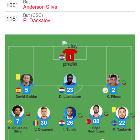
But
100'
Anderson Silva
But (CSC)
118'
R. Daskalov
1
I. Ivušić
5
23
2
David Goldar
D. Luckassen
K. Pileas
7
88
30
26
22
B. Souza da
Pêpê
V. Dragomir
I. Šunjić
M. Tankovic
Silva
Rodrigues