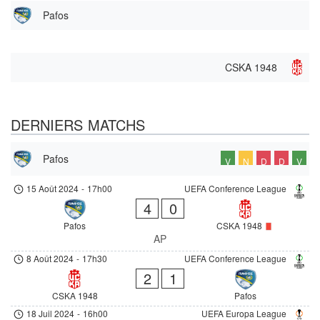
Pafos
CSKA 1948
DERNIERS MATCHS
Pafos
V
N
D
D
V
15 Août 2024
-
17h00
UEFA Conference League
4
0
Pafos
CSKA 1948
AP
8 Août 2024
-
17h30
UEFA Conference League
2
1
CSKA 1948
Pafos
18 Juil 2024
-
16h00
UEFA Europa League