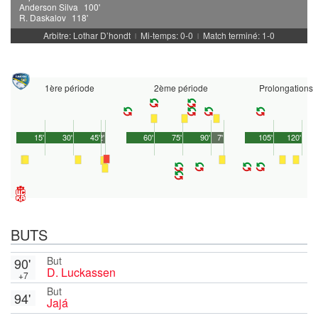
Anderson Silva
100'
R. Daskalov
118'
Arbitre: Lothar D’hondt
Mi-temps: 0-0
Match terminé: 1-0
|
|
1ère période
2ème période
Prolongations
15'
30'
45'
2'
60'
75'
90'
7'
105'
120'
BUTS
But
90'
D. Luckassen
+7
But
94'
Jajá