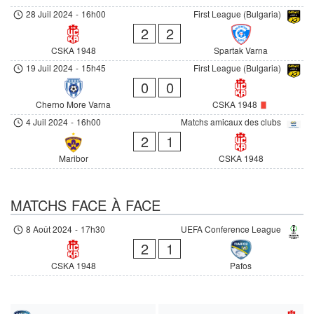
28 Juil 2024
-
16h00
First League (Bulgaria)
2
2
CSKA 1948
Spartak Varna
19 Juil 2024
-
15h45
First League (Bulgaria)
0
0
Cherno More Varna
CSKA 1948
4 Juil 2024
-
16h00
Matchs amicaux des clubs
2
1
Maribor
CSKA 1948
MATCHS FACE À FACE
8 Août 2024
-
17h30
UEFA Conference League
2
1
CSKA 1948
Pafos