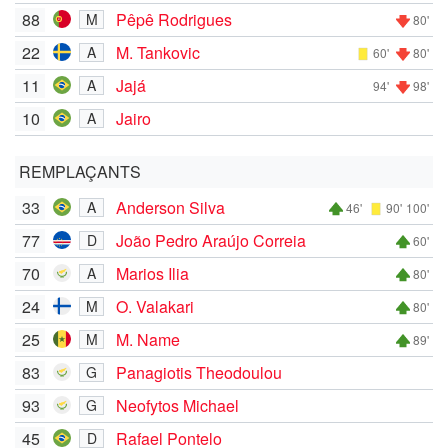
88
Pêpê Rodrigues
M
80'
22
M. Tankovic
A
60'
80'
11
Jajá
A
94'
98'
10
Jairo
A
REMPLAÇANTS
33
Anderson Silva
A
46'
90'
100'
77
João Pedro Araújo Correia
D
60'
70
Marios Ilia
A
80'
24
O. Valakari
M
80'
25
M. Name
M
89'
83
Panagiotis Theodoulou
G
93
Neofytos Michael
G
45
Rafael Pontelo
D