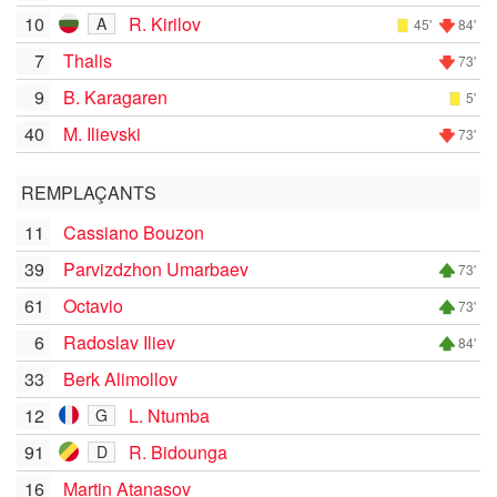
10
R. Kirilov
A
45'
84'
7
Thalis
73'
9
B. Karagaren
5'
40
M. Ilievski
73'
REMPLAÇANTS
11
Cassiano Bouzon
39
Parvizdzhon Umarbaev
73'
61
Octavio
73'
6
Radoslav Iliev
84'
33
Berk Alimollov
12
L. Ntumba
G
91
R. Bidounga
D
16
Martin Atanasov