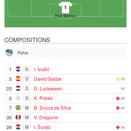
1
Petar Marinov
COMPOSITIONS
Pafos
1
I. Ivušić
G
5
David Goldar
D
76'
23
D. Luckassen
D
90'
2
K. Pileas
D
89'
7
B. Souza da Silva
M
60'
30
V. Dragomir
M
26
I. Šunjić
M
46'