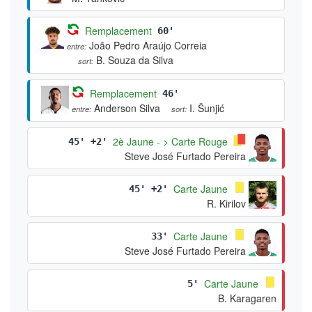
Remplacement
60'
João Pedro Araújo Correia
entre:
B. Souza da Silva
sort:
Remplacement
46'
Anderson Silva
I. Šunjić
entre:
sort:
2è Jaune - > Carte Rouge
45' +2'
Steve José Furtado Pereira
Carte Jaune
45' +2'
R. Kirilov
Carte Jaune
33'
Steve José Furtado Pereira
Carte Jaune
5'
B. Karagaren