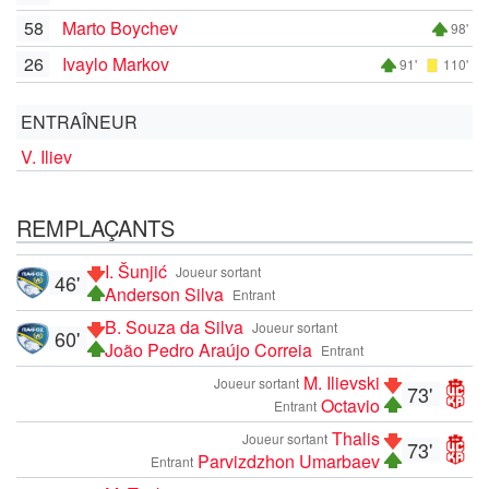
58
Marto Boychev
98'
26
Ivaylo Markov
91'
110'
ENTRAÎNEUR
V. Iliev
REMPLAÇANTS
I. Šunjić
Joueur sortant
46'
Anderson Silva
Entrant
B. Souza da Silva
Joueur sortant
60'
João Pedro Araújo Correia
Entrant
M. Ilievski
Joueur sortant
73'
Octavio
Entrant
Thalis
Joueur sortant
73'
Parvizdzhon Umarbaev
Entrant