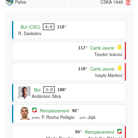
Pafos
CSKA 1948
But (CSC)
4:0
118'
R. Daskalov
Carte Jaune
117'
Teodor Ivanov
Carte Jaune
110'
Ivaylo Markov
But
3:0
100'
Anderson Silva
Remplacement
98'
P. Rocha Pelágio
Jajá
entre:
sort:
Remplacement
98'