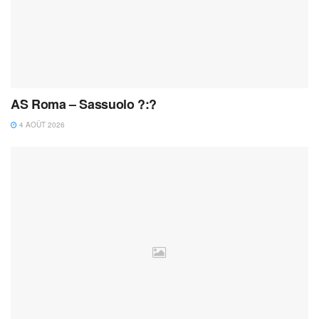
AS Roma – Sassuolo ?:?
4 AOÛT 2026