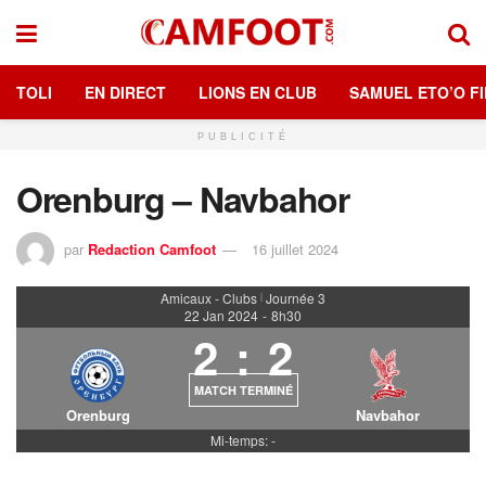
TOLI
EN DIRECT
LIONS EN CLUB
SAMUEL ETO’O FI
PUBLICITÉ
Orenburg – Navbahor
par
Redaction Camfoot
16 juillet 2024
Amicaux - Clubs
Journée 3
|
22 Jan 2024
-
8h30
2
:
2
MATCH TERMINÉ
Orenburg
Navbahor
Mi-temps: -