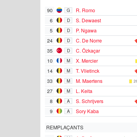
90
R. Romo
G
6
S. Dewaest
D
5
P. Ngawa
D
24
C. De Norre
D
35
C. Özkaçar
D
10
X. Mercier
M
14
T. Vlietinck
M
33
M. Maertens
M
26
27
L. Keita
M
8
S. Schrijvers
A
9
Sory Kaba
A
REMPLAÇANTS