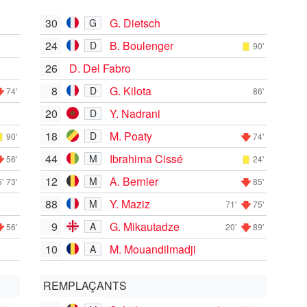
30
G. Dietsch
G
24
B. Boulenger
D
90'
26
D. Del Fabro
8
G. Kilota
D
74'
86'
20
Y. Nadrani
D
18
M. Poaty
D
90'
74'
44
Ibrahima Cissé
M
56'
24'
12
A. Bernier
M
'
73'
85'
88
Y. Maziz
M
71'
75'
9
G. Mikautadze
A
56'
20'
89'
10
M. Mouandilmadji
A
REMPLAÇANTS