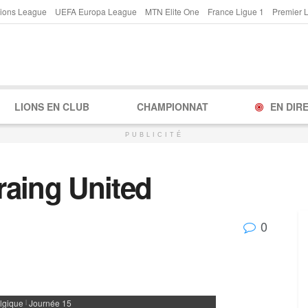
ions League
UEFA Europa League
MTN Elite One
France Ligue 1
Premier 
LIONS EN CLUB
CHAMPIONNAT
EN DIR
PUBLICITÉ
aing United
0
lgique
Journée 15
|