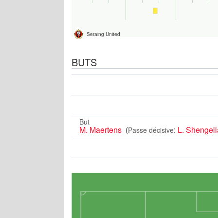
Seraing United
BUTS
But
M. Maertens
(
:
L. Shengeli
Passe décisive