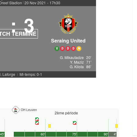
Dreef Stadion
20 Nov 2021
-
17h30
|
1
:
3
TCH TERMINÉ
Seraing United
V
D
D
D
N
G. Mikautadze
20'
Y. Maziz
71'
G. Kilota
86'
N. Laforge
Mi-temps: 0-1
|
OH Leuven
2ème période
45'
60'
75'
90'
4'