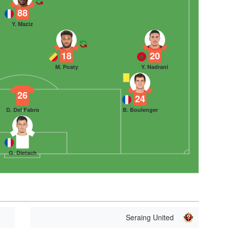
88
Y. Maziz
18
20
M. Poaty
Y. Nadrani
26
24
D. Del Fabro
B. Boulenger
30
G. Dietsch
Seraing United