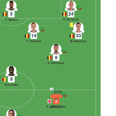
5
24
P. Ngawa
C. De Norre
14
33
T. Vlietinck
M. Maertens
8
S. Schrijvers
9
Sory Kaba
9
G. Mikautadze