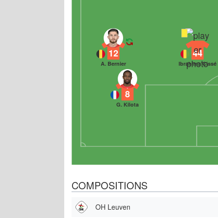
12
44
A. Bernier
Ibrahima Cissé
8
G. Kilota
COMPOSITIONS
OH Leuven