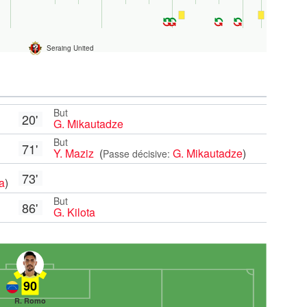
Seraing United
But
20'
G. Mikautadze
But
71'
Y. Maziz
(
G. Mikautadze
)
Passe décisive:
73'
a
)
But
86'
G. Kilota
90
R. Romo