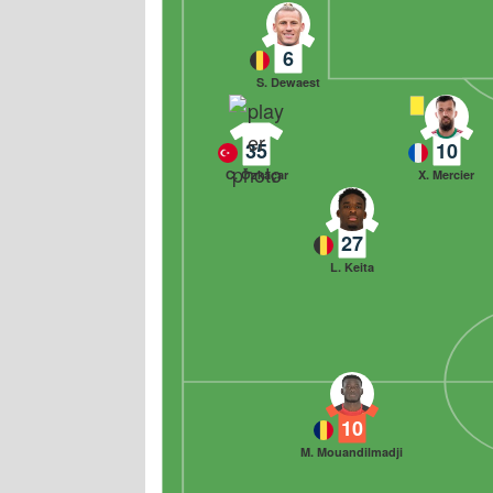
6
S. Dewaest
35
10
C. Özkaçar
X. Mercier
27
L. Keita
10
M. Mouandilmadji