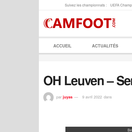
Suivez les championnats :
UEFA Champ
ACCUEIL
ACTUALITÉS
OH Leuven – Ser
par
juyas
9 avril 2022
dans
Be