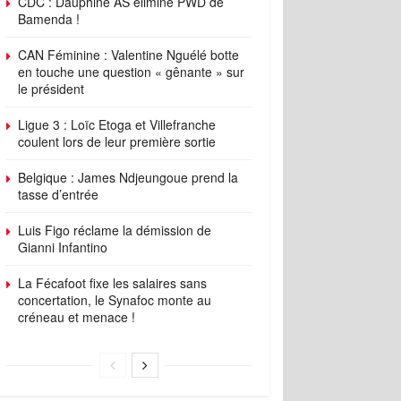
CDC : Dauphine AS élimine PWD de
Bamenda !
CAN Féminine : Valentine Nguélé botte
en touche une question « gênante » sur
le président
Ligue 3 : Loïc Etoga et Villefranche
coulent lors de leur première sortie
Belgique : James Ndjeungoue prend la
tasse d’entrée
Luis Figo réclame la démission de
Gianni Infantino
La Fécafoot fixe les salaires sans
concertation, le Synafoc monte au
créneau et menace !