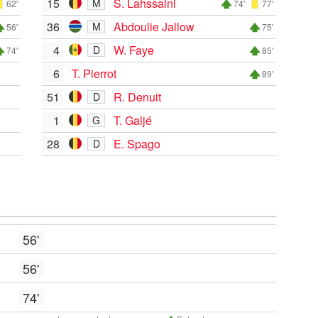
15
S. Lahssaini
M
62'
74'
77'
36
Abdoulie Jallow
M
56'
75'
4
W. Faye
D
74'
85'
6
T. Pierrot
89'
51
R. Denuit
D
1
T. Galjé
G
28
E. Spago
D
56'
56'
74'