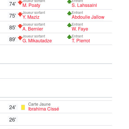
Joueur sortant
Entrant
74'
M. Poaty
S. Lahssaini
Joueur sortant
Entrant
75'
Y. Maziz
Abdoulie Jallow
Joueur sortant
Entrant
85'
A. Bernier
W. Faye
Joueur sortant
Entrant
89'
G. Mikautadze
T. Pierrot
Carte Jaune
24'
Ibrahima Cissé
26'