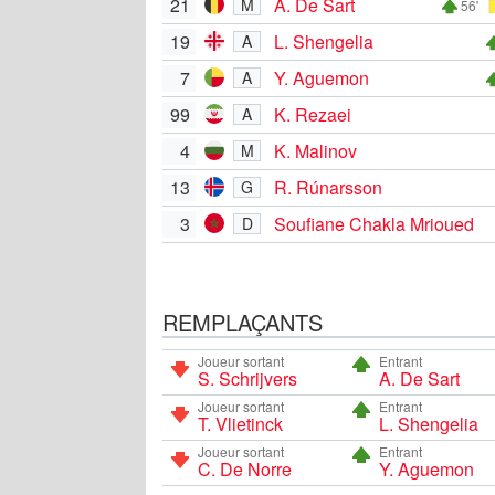
21
A. De Sart
M
56'
19
L. Shengelia
A
7
Y. Aguemon
A
99
K. Rezaei
A
4
K. Malinov
M
13
R. Rúnarsson
G
3
Soufiane Chakla Mrioued
D
REMPLAÇANTS
Joueur sortant
Entrant
S. Schrijvers
A. De Sart
Joueur sortant
Entrant
T. Vlietinck
L. Shengelia
Joueur sortant
Entrant
C. De Norre
Y. Aguemon