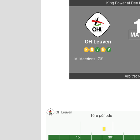
King Power at Den 
MA
OH Leuven
N
N
V
N
V
M. Maertens
73'
Arbitre: 
OH Leuven
1ère période
15'
30'