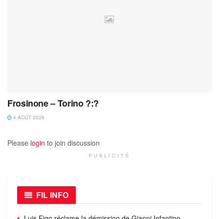
Frosinone – Torino ?:?
4 AOÛT 2026
Please
login
to join discussion
PUBLICITÉ
FIL INFO
Luis Figo réclame la démission de Gianni Infantino