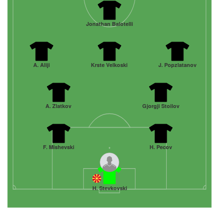
Jonathan Balotelli
A. Aliji
Krste Velkoski
J. Popzlatanov
A. Zlatkov
Gjorgji Stoilov
F. Mishevski
H. Pecov
H. Stevkovski