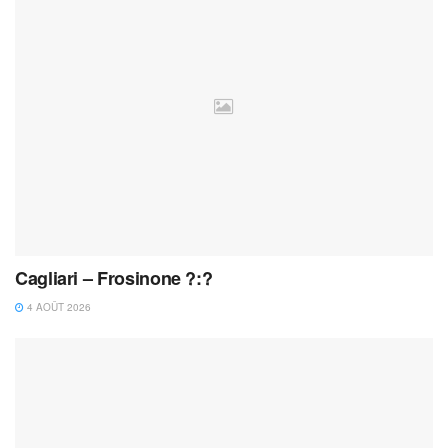
Cagliari – Frosinone ?:?
4 AOÛT 2026