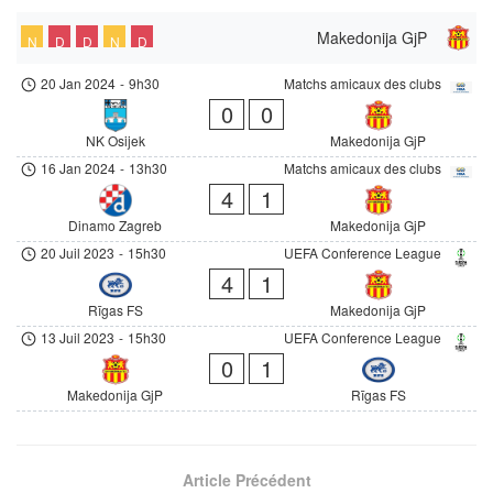
Makedonija GjP
N
D
D
N
D
20 Jan 2024
-
9h30
Matchs amicaux des clubs
0
0
NK Osijek
Makedonija GjP
16 Jan 2024
-
13h30
Matchs amicaux des clubs
4
1
Dinamo Zagreb
Makedonija GjP
20 Juil 2023
-
15h30
UEFA Conference League
4
1
Rīgas FS
Makedonija GjP
13 Juil 2023
-
15h30
UEFA Conference League
0
1
Makedonija GjP
Rīgas FS
Article Précédent