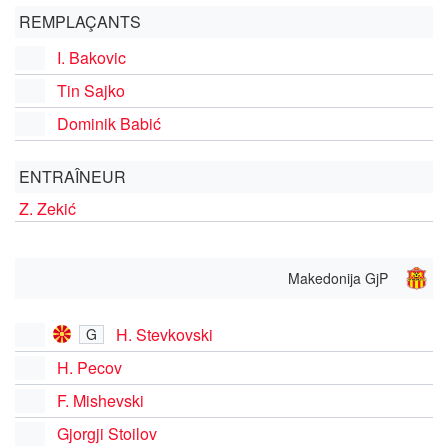
REMPLAÇANTS
I. Bakovic
Tin Sajko
Dominik Babić
ENTRAÎNEUR
Z. Zekić
Makedonija GjP
H. Stevkovski
G
H. Pecov
F. Mishevski
Gjorgji Stoilov