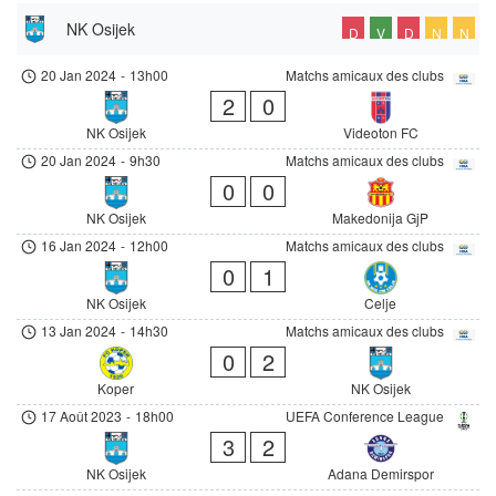
NK Osijek
D
V
D
N
N
20 Jan 2024
-
13h00
Matchs amicaux des clubs
2
0
NK Osijek
Videoton FC
20 Jan 2024
-
9h30
Matchs amicaux des clubs
0
0
NK Osijek
Makedonija GjP
16 Jan 2024
-
12h00
Matchs amicaux des clubs
0
1
NK Osijek
Celje
13 Jan 2024
-
14h30
Matchs amicaux des clubs
0
2
Koper
NK Osijek
17 Août 2023
-
18h00
UEFA Conference League
3
2
NK Osijek
Adana Demirspor