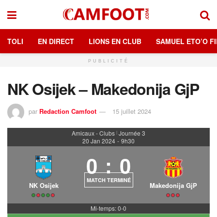
TOLI
EN DIRECT
LIONS EN CLUB
SAMUEL ETO’O FI
PUBLICITÉ
NK Osijek – Makedonija GjP
par
Redaction Camfoot
15 juillet 2024
Amicaux - Clubs
Journée 3
|
20 Jan 2024
-
9h30
0
:
0
MATCH TERMINÉ
NK Osijek
Makedonija GjP
Mi-temps: 0-0