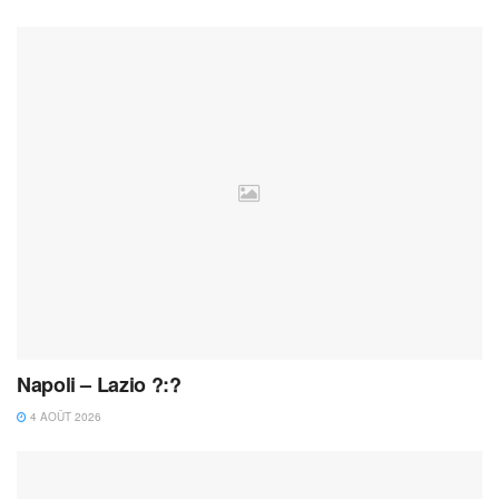
Napoli – Lazio ?:?
4 AOÛT 2026