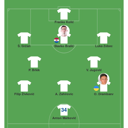
Franko Kolić
Š. Gržan
Slavko Bralić
Luka Zebec
P. Brlek
V. Jugović
Filip Živković
A. Zahirovic
O. Drambaev
34
Anton Matković