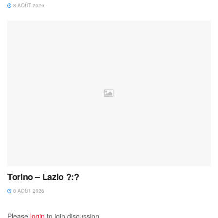
8 AOÛT 2026
Torino – Lazio ?:?
8 AOÛT 2026
Please
login
to join discussion