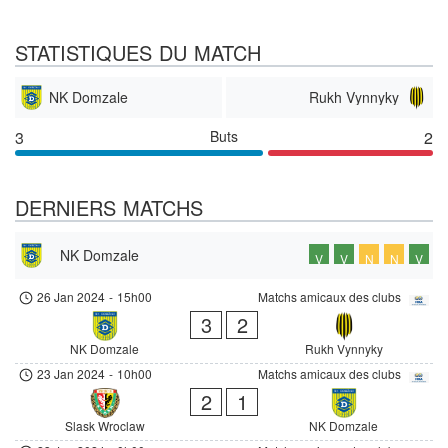
STATISTIQUES DU MATCH
NK Domzale
Rukh Vynnyky
3
Buts
2
DERNIERS MATCHS
NK Domzale
V
V
N
N
V
26 Jan 2024
-
15h00
Matchs amicaux des clubs
3
2
NK Domzale
Rukh Vynnyky
23 Jan 2024
-
10h00
Matchs amicaux des clubs
2
1
Slask Wroclaw
NK Domzale