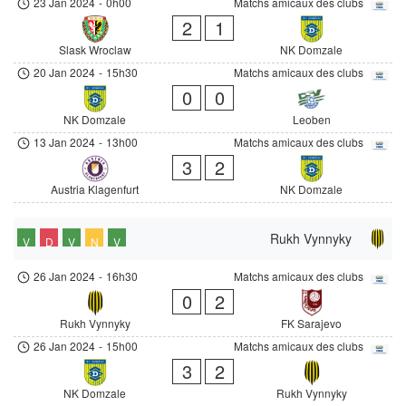
23 Jan 2024
-
0h00
Matchs amicaux des clubs
2
1
Slask Wroclaw
NK Domzale
20 Jan 2024
-
15h30
Matchs amicaux des clubs
0
0
NK Domzale
Leoben
13 Jan 2024
-
13h00
Matchs amicaux des clubs
3
2
Austria Klagenfurt
NK Domzale
Rukh Vynnyky
V
D
V
N
V
26 Jan 2024
-
16h30
Matchs amicaux des clubs
0
2
Rukh Vynnyky
FK Sarajevo
26 Jan 2024
-
15h00
Matchs amicaux des clubs
3
2
NK Domzale
Rukh Vynnyky