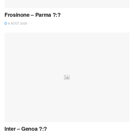
Frosinone – Parma ?:?
8 AOÛT 2026
Inter – Genoa ?:?