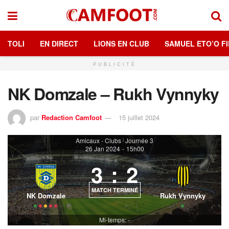
TOLI
EN DIRECT
LIONS EN CLUB
SAMUEL ETO’O FI
PUBLICITÉ
NK Domzale – Rukh Vynnyky
par
Redaction Camfoot
15 juillet 2024
Amicaux - Clubs
Journée 3
|
26 Jan 2024
-
15h00
3
:
2
MATCH TERMINÉ
NK Domzale
Rukh Vynnyky
Mi-temps: -