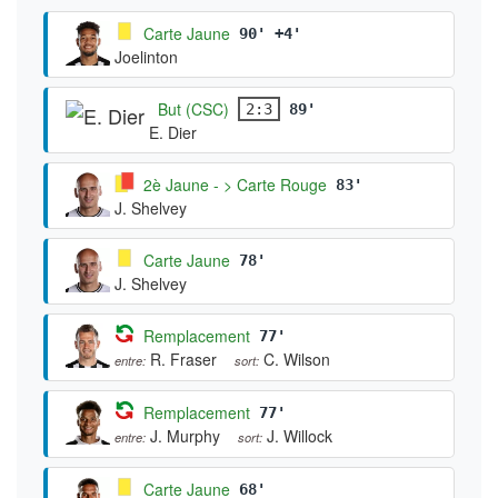
Carte Jaune
90' +4'
Joelinton
But (CSC)
2:3
89'
E. Dier
2è Jaune - > Carte Rouge
83'
J. Shelvey
Carte Jaune
78'
J. Shelvey
Remplacement
77'
R. Fraser
C. Wilson
entre:
sort:
Remplacement
77'
J. Murphy
J. Willock
entre:
sort:
Carte Jaune
68'