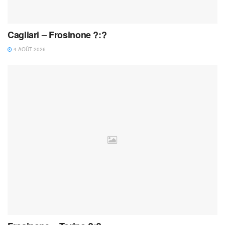
Cagliari – Frosinone ?:?
4 AOÛT 2026