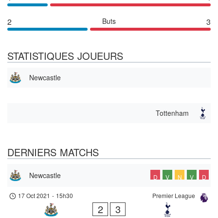
2
Buts
3
STATISTIQUES JOUEURS
Newcastle
Tottenham
DERNIERS MATCHS
Newcastle
D
V
N
V
D
17 Oct 2021
-
15h30
Premier League
2
3