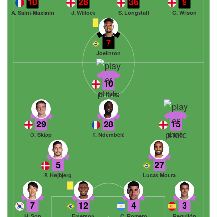
10
28
36
9
A. Saint-Maximin
J. Willock
S. Longstaff
C. Wilson
7
Joelinton
10
H. Kane
29
28
15
O. Skipp
T. Ndombèlé
E. Dier
5
27
P. Højbjerg
Lucas Moura
7
12
4
3
H. Son
Emerson
C. Romero
Reguilón