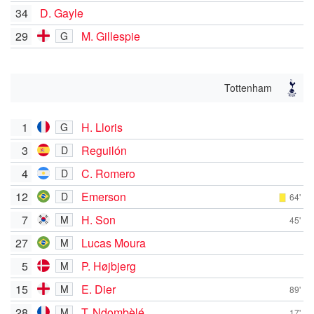
34
D. Gayle
29
M. Gillespie
G
Tottenham
1
H. Lloris
G
3
Reguilón
D
4
C. Romero
D
12
Emerson
D
64'
7
H. Son
M
45'
27
Lucas Moura
M
5
P. Højbjerg
M
15
E. Dier
M
89'
28
T. Ndombèlé
M
17'