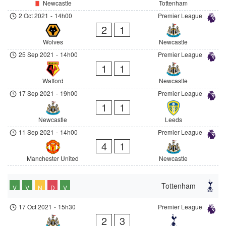
Newcastle
Tottenham
2 Oct 2021
-
14h00
Premier League
2
1
Wolves
Newcastle
25 Sep 2021
-
14h00
Premier League
1
1
Watford
Newcastle
17 Sep 2021
-
19h00
Premier League
1
1
Newcastle
Leeds
11 Sep 2021
-
14h00
Premier League
4
1
Manchester United
Newcastle
Tottenham
V
V
N
D
V
17 Oct 2021
-
15h30
Premier League
2
3