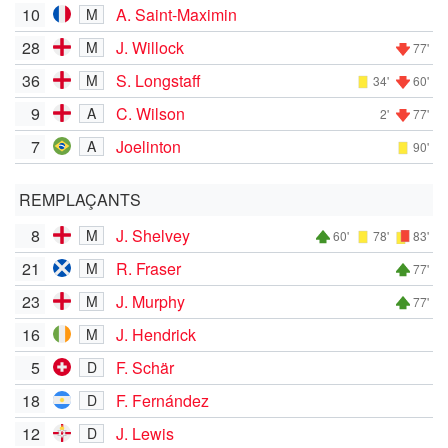
10
A. Saint-Maximin
M
28
J. Willock
M
77'
36
S. Longstaff
M
34'
60'
9
C. Wilson
A
2'
77'
7
Joelinton
A
90'
REMPLAÇANTS
8
J. Shelvey
M
60'
78'
83'
21
R. Fraser
M
77'
23
J. Murphy
M
77'
16
J. Hendrick
M
5
F. Schär
D
18
F. Fernández
D
12
J. Lewis
D