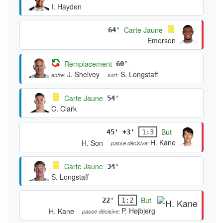
I. Hayden
Carte Jaune
64'
Emerson
Remplacement
60'
J. Shelvey
S. Longstaff
entre:
sort:
Carte Jaune
54'
C. Clark
But
45' +3'
1:3
H. Kane
H. Son
passe décisive:
Carte Jaune
34'
S. Longstaff
But
22'
1:2
P. Højbjerg
H. Kane
passe décisive: