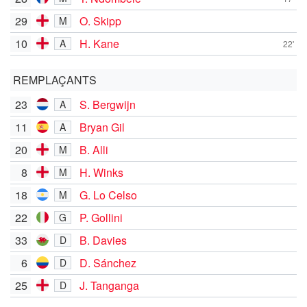
29
O. Skipp
M
10
H. Kane
A
22'
REMPLAÇANTS
23
S. Bergwijn
A
11
Bryan Gil
A
20
B. Alli
M
8
H. Winks
M
18
G. Lo Celso
M
22
P. Gollini
G
33
B. Davies
D
6
D. Sánchez
D
25
J. Tanganga
D