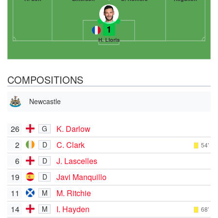
1
H. Lloris
COMPOSITIONS
Newcastle
26
K. Darlow
G
2
C. Clark
D
54'
6
J. Lascelles
D
19
Javi Manquillo
D
11
M. Ritchie
M
14
I. Hayden
M
68'