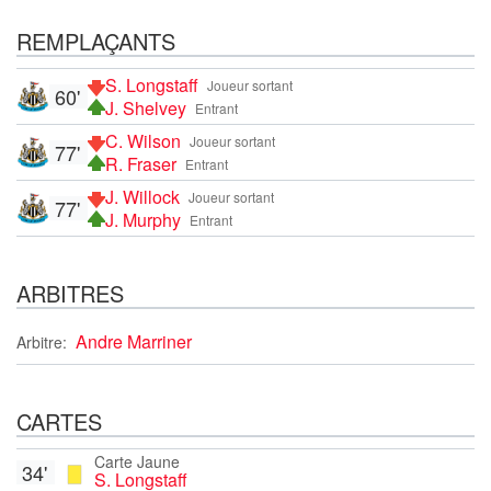
REMPLAÇANTS
S. Longstaff
Joueur sortant
60'
J. Shelvey
Entrant
C. Wilson
Joueur sortant
77'
R. Fraser
Entrant
J. Willock
Joueur sortant
77'
J. Murphy
Entrant
ARBITRES
Andre Marriner
Arbitre:
CARTES
Carte Jaune
34'
S. Longstaff