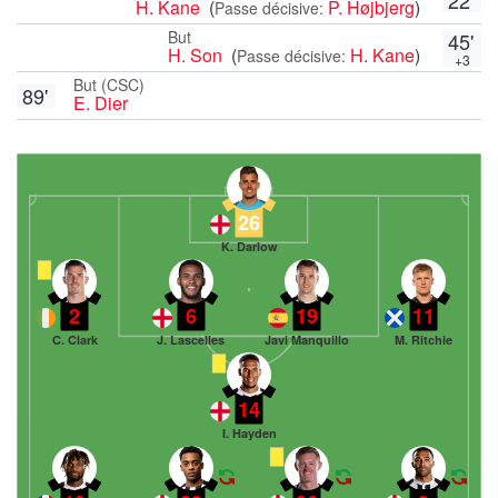
H. Kane
(
P. Højbjerg
)
Passe décisive:
But
45'
H. Son
(
H. Kane
)
Passe décisive:
+3
But (CSC)
89'
E. Dier
26
K. Darlow
2
6
19
11
C. Clark
J. Lascelles
Javi Manquillo
M. Ritchie
14
I. Hayden