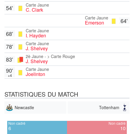
Carte Jaune
54'
C. Clark
Carte Jaune
64'
Emerson
Carte Jaune
68'
I. Hayden
Carte Jaune
78'
J. Shelvey
2è Jaune - > Carte Rouge
83'
J. Shelvey
Carte Jaune
90'
Joelinton
+4
STATISTIQUES DU MATCH
Newcastle
Tottenham
Non cadré
Non cadré
6
10