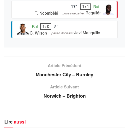
But
17'
1:1
Reguilón
T. Ndombèlé
passe décisive:
But
1:0
2'
Javi Manquillo
C. Wilson
passe décisive:
Article Précédent
Manchester City – Burnley
Article Suivant
Norwich – Brighton
Lire
aussi