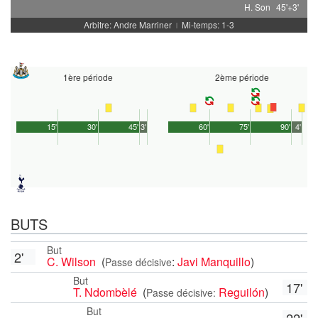
H. Son
45'+3'
Arbitre: Andre Marriner
Mi-temps: 1-3
|
1ère période
2ème période
15'
30'
45'
3'
60'
75'
90'
4'
BUTS
But
2'
C. Wilson
(
:
Javi Manquillo
)
Passe décisive
But
17'
T. Ndombèlé
(
Reguilón
)
Passe décisive:
But
22'