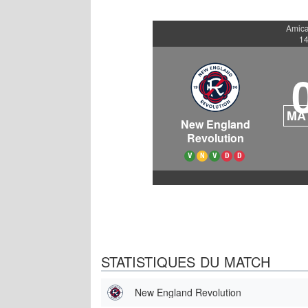
Amica
14
MA
New England
Revolution
V
N
V
D
D
STATISTIQUES DU MATCH
New England Revolution