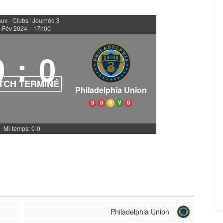
ux - Clubs
Journée 3
|
 Fév 2024
-
17h00
0
:
0
TCH TERMINÉ
Philadelphia Union
D
D
N
V
D
Mi-temps: 0-0
Philadelphia Union