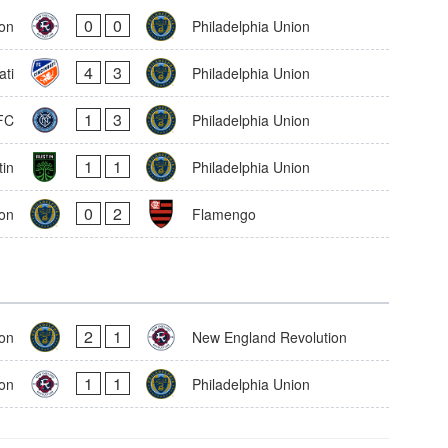
0
0
on
Philadelphia Union
4
3
ati
Philadelphia Union
1
3
FC
Philadelphia Union
1
1
tin
Philadelphia Union
0
2
ion
Flamengo
2
1
ion
New England Revolution
1
1
on
Philadelphia Union