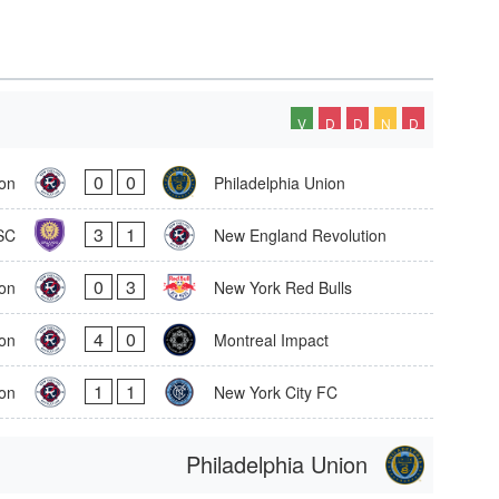
V
D
D
N
D
0
0
on
Philadelphia Union
3
1
SC
New England Revolution
0
3
on
New York Red Bulls
4
0
on
Montreal Impact
1
1
on
New York City FC
Philadelphia Union