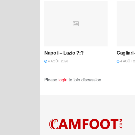
Napoli – Lazio ?:?
Cagliari
4 AOÛT 2026
4 AOÛT 2
Please
login
to join discussion