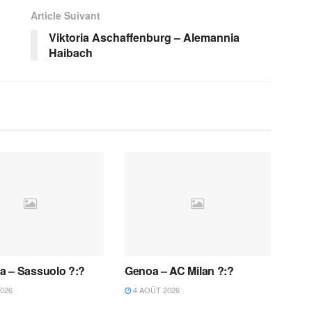
Article Suivant
Viktoria Aschaffenburg – Alemannia
Haibach
 – Sassuolo ?:?
Genoa – AC Milan ?:?
026
4 AOÛT 2026