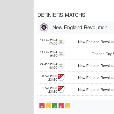
DERNIERS MATCHS
New England Revolution
14 Fév 2024
New England Revoluti
17h00
11 Fév 2024
Orlando City 
0h30
24 Jan 2024
New England Revoluti
18h00
8 Avr 2023
New England Revoluti
23h30
1 Avr 2023
New England Revoluti
23h30
D
N
V
D
N