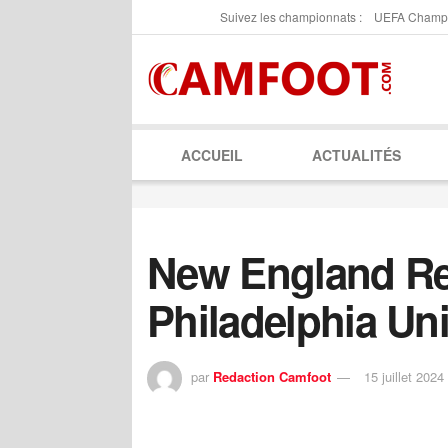
Suivez les championnats :
UEFA Champ
ACCUEIL
ACTUALITÉS
New England Re
Philadelphia Un
par
Redaction Camfoot
15 juillet 2024