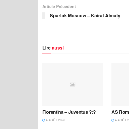
Article Précédent
Spartak Moscow – Kairat Almaty
Lire
aussi
Fiorentina – Juventus ?:?
AS Roma
4 AOÛT 2026
4 AOÛT 2