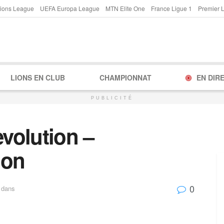
ions League
UEFA Europa League
MTN Elite One
France Ligue 1
Premier 
LIONS EN CLUB
CHAMPIONNAT
EN DIR
PUBLICITÉ
volution –
ion
0
dans