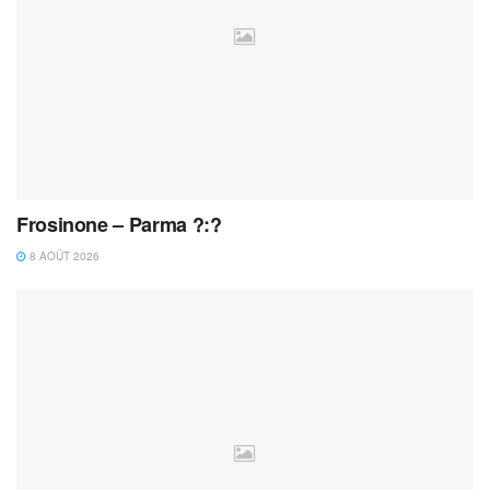
Frosinone – Parma ?:?
8 AOÛT 2026