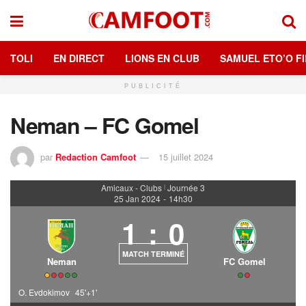
TOLI
EN DIRECT
LIONS EN CLUB
SAMUEL ETO’O FI
PUBLICITÉ
Neman – FC Gomel
par
Redaction Camfoot
15 juillet 2024
Amicaux - Clubs
Journée 3
|
25 Jan 2024
-
14h30
1
:
0
MATCH TERMINÉ
Neman
FC Gomel
O. Evdokimov
45'+1'