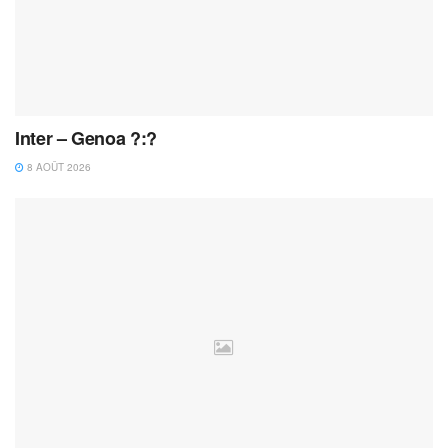
Inter – Genoa ?:?
8 AOÛT 2026