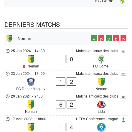
FC Gomel
DERNIERS MATCHS
Neman
V
D
V
D
D
25 Jan 2024
-
14h30
Matchs amicaux des clubs
1
0
Neman
FC Gomel
23 Jan 2024
-
17h00
Matchs amicaux des clubs
1
2
FC Dnepr Mogilev
Neman
20 Jan 2024
-
9h00
Matchs amicaux des clubs
6
2
Neman
Lida
17 Août 2023
-
18h00
UEFA Conference League
1
4