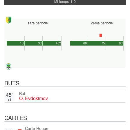
Mi-temps: 1-0
1ère période
2ème période
15'
30'
45'
1'
60'
75'
90'
BUTS
But
45'
O. Evdokimov
+1
CARTES
Carte Rouge