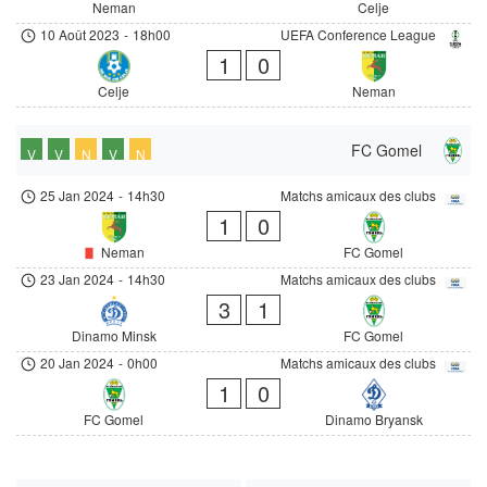
Neman
Celje
10 Août 2023
-
18h00
UEFA Conference League
1
0
Celje
Neman
FC Gomel
V
V
N
V
N
25 Jan 2024
-
14h30
Matchs amicaux des clubs
1
0
Neman
FC Gomel
23 Jan 2024
-
14h30
Matchs amicaux des clubs
3
1
Dinamo Minsk
FC Gomel
20 Jan 2024
-
0h00
Matchs amicaux des clubs
1
0
FC Gomel
Dinamo Bryansk