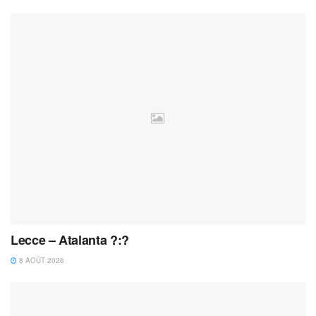
Lecce – Atalanta ?:?
8 AOÛT 2026