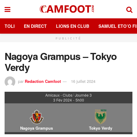
TOLI
EN DIRECT
LIONS EN CLUB
SAMUEL ETO’O FI
PUBLICITÉ
Nagoya Grampus – Tokyo
Verdy
par
Redaction Camfoot
16 juillet 2024
Amicaux - Clubs
Journée 3
|
3 Fév 2024
-
5h00
Nagoya Grampus
Tokyo Verdy