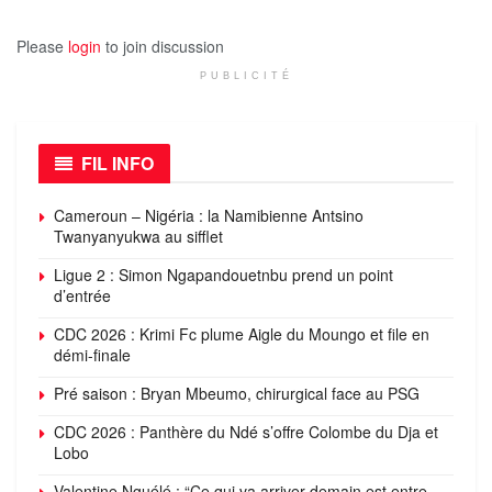
Please
login
to join discussion
PUBLICITÉ
FIL INFO
Cameroun – Nigéria : la Namibienne Antsino
Twanyanyukwa au sifflet
Ligue 2 : Simon Ngapandouetnbu prend un point
d’entrée
CDC 2026 : Krimi Fc plume Aigle du Moungo et file en
démi-finale
Pré saison : Bryan Mbeumo, chirurgical face au PSG
CDC 2026 : Panthère du Ndé s’offre Colombe du Dja et
Lobo
Valentine Nguélé : “Ce qui va arriver demain est entre