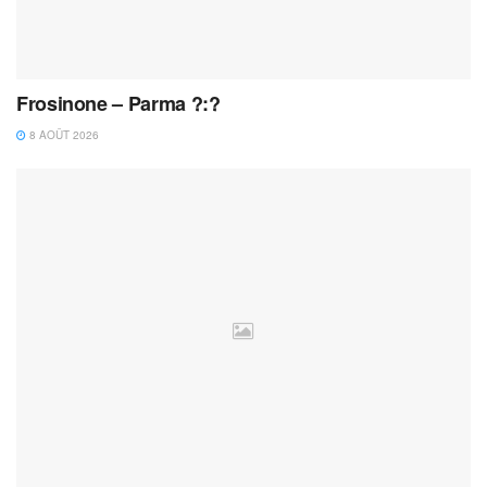
Frosinone – Parma ?:?
8 AOÛT 2026