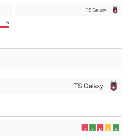
TS Galaxy
5
TS Galaxy
D
V
D
N
V