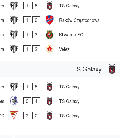
1
5
ra
TS Galaxy
1
0
ra
Raków Częstochowa
1
3
ra
Kisvarda FC
1
2
ra
Velež
TS Galaxy
1
5
ra
TS Galaxy
0
4
ts
TS Galaxy
3
2
SC
TS Galaxy