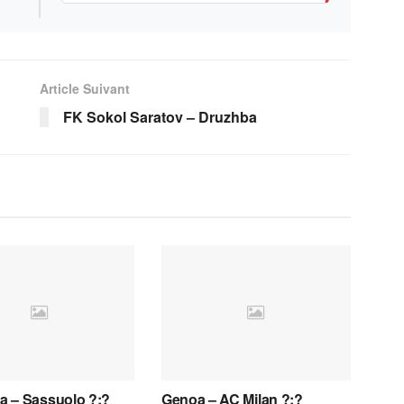
Article Suivant
FK Sokol Saratov – Druzhba
 – Sassuolo ?:?
Genoa – AC Milan ?:?