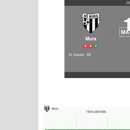
26
MA
Mura
D
D
V
N. Kasalo
89'
Mura
1ère période