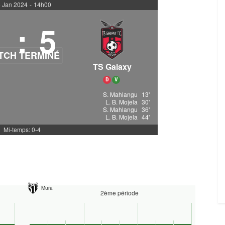
 Jan 2024
-
14h00
1
:
5
TCH TERMINÉ
TS Galaxy
D
V
S. Mahlangu
13'
L. B. Mojela
30'
S. Mahlangu
36'
L. B. Mojela
44'
Mi-temps: 0-4
Mura
2ème période