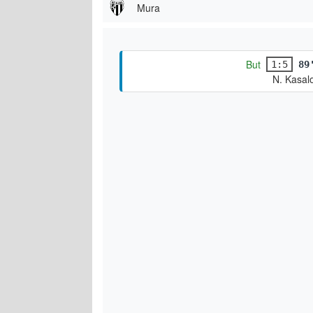
Mura
But
1:5
89
N. Kasal