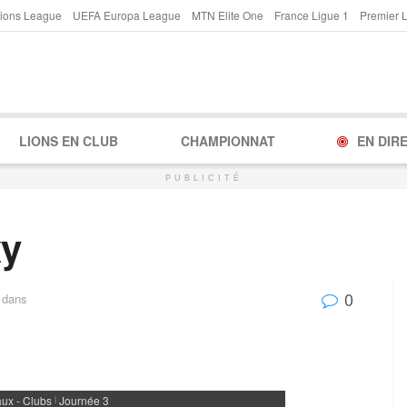
ions League
UEFA Europa League
MTN Elite One
France Ligue 1
Premier 
LIONS EN CLUB
CHAMPIONNAT
EN DIR
PUBLICITÉ
xy
0
dans
ux - Clubs
Journée 3
|