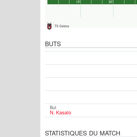
15'
30'
TS Galaxy
BUTS
But
N. Kasalo
STATISTIQUES DU MATCH