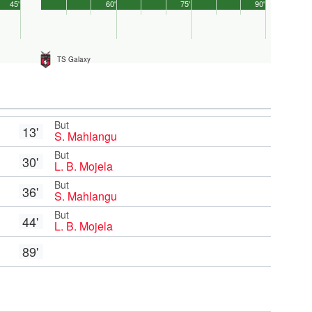
45'
60'
75'
90'
TS Galaxy
But
13'
S. Mahlangu
But
30'
L. B. Mojela
But
36'
S. Mahlangu
But
44'
L. B. Mojela
89'