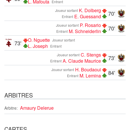
L. Mafouta
Entrant
K. Dolberg
Joueur sortant
70'
E. Guessand
Entrant
P. Rosario
Joueur sortant
70'
M. Schneiderlin
Entrant
O. Nguette
Joueur sortant
73'
L. Joseph
Entrant
C. Stengs
Joueur sortant
73'
A. Claude Maurice
Entrant
H. Boudaoui
Joueur sortant
84'
M. Lemina
Entrant
ARBITRES
Amaury Delerue
Arbitre:
CARTES