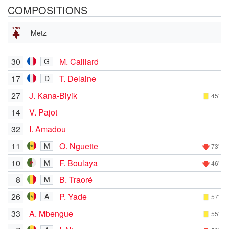
COMPOSITIONS
Metz
30
M. Caillard
G
17
T. Delaine
D
27
J. Kana-Biyik
45'
14
V. Pajot
32
I. Amadou
11
O. Nguette
M
73'
10
F. Boulaya
M
46'
8
B. Traoré
M
26
P. Yade
A
57'
33
A. Mbengue
55'