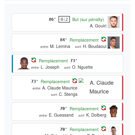
But (sur pénalty)
86'
0:2
A. Gouiri
Remplacement
84'
M. Lemina
H. Boudaoui
entre:
sort:
Remplacement
73'
L. Joseph
O. Nguette
entre:
sort:
Remplacement
73'
A. Claude Maurice
entre:
C. Stengs
sort:
Remplacement
70'
E. Guessand
K. Dolberg
entre:
sort:
Remplacement
70'