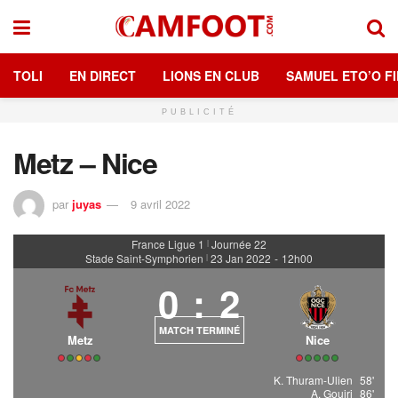
TOLI
EN DIRECT
LIONS EN CLUB
SAMUEL ETO’O FI
PUBLICITÉ
Metz – Nice
par
juyas
9 avril 2022
France Ligue 1
Journée 22
|
Stade Saint-Symphorien
23 Jan 2022
-
12h00
|
0
:
2
MATCH TERMINÉ
Metz
Nice
K. Thuram-Ulien
58'
A. Gouiri
86'