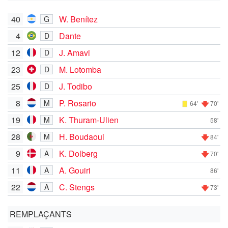
40
W. Benítez
G
4
Dante
D
12
J. Amavi
D
23
M. Lotomba
D
25
J. Todibo
D
8
P. Rosario
M
64'
70'
19
K. Thuram-Ulien
M
58'
28
H. Boudaoui
M
84'
9
K. Dolberg
A
70'
11
A. Gouiri
A
86'
22
C. Stengs
A
73'
REMPLAÇANTS