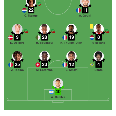
22
11
C. Stengs
A. Gouiri
9
28
19
8
K. Dolberg
H. Boudaoui
K. Thuram-Ulien
P. Rosario
25
23
12
4
J. Todibo
M. Lotomba
J. Amavi
Dante
40
W. Benítez