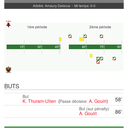
Arbitre: Amaury Delerue
Mi-temps: 0-0
|
1ère période
2ème période
15'
30'
45'
1'
60'
75'
90'
BUTS
But
58'
K. Thuram-Ulien
(
A. Gouiri
)
Passe décisive:
But (sur pénalty)
86'
A. Gouiri