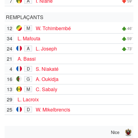
7
I. Niane
A
59'
REMPLAÇANTS
12
W. Tchimbembé
M
46'
34
L. Mafouta
59'
24
L. Joseph
A
73'
21
A. Bassi
4
S. Niakaté
D
16
A. Oukidja
G
13
C. Sabaly
M
29
L. Lacroix
25
W. Mikelbrencis
D
Nice