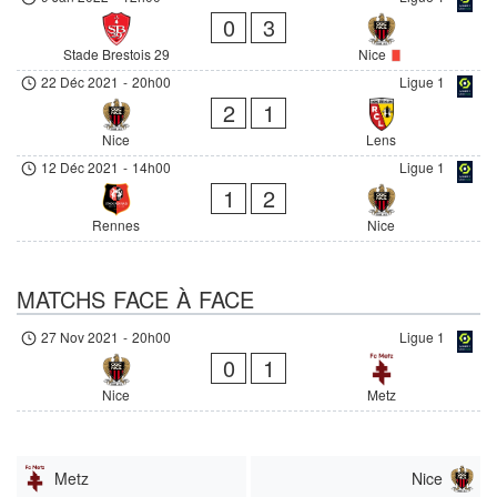
0
3
Stade Brestois 29
Nice
22 Déc 2021
-
20h00
Ligue 1
2
1
Nice
Lens
12 Déc 2021
-
14h00
Ligue 1
1
2
Rennes
Nice
MATCHS FACE À FACE
27 Nov 2021
-
20h00
Ligue 1
0
1
Nice
Metz
Metz
Nice