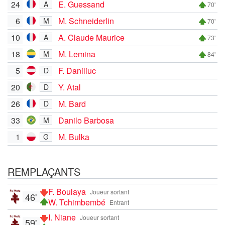
24
E. Guessand
A
70'
6
M. Schneiderlin
M
70'
10
A. Claude Maurice
A
73'
18
M. Lemina
M
84'
5
F. Daniliuc
D
20
Y. Atal
D
26
M. Bard
D
33
Danilo Barbosa
M
1
M. Bulka
G
REMPLAÇANTS
F. Boulaya
Joueur sortant
46'
W. Tchimbembé
Entrant
I. Niane
Joueur sortant
59'