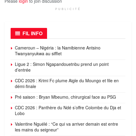
Please
login
to join discussion
PUBLICITÉ
FIL INFO
Cameroun – Nigéria : la Namibienne Antsino
Twanyanyukwa au sifflet
Ligue 2 : Simon Ngapandouetnbu prend un point
d’entrée
CDC 2026 : Krimi Fc plume Aigle du Moungo et file en
démi-finale
Pré saison : Bryan Mbeumo, chirurgical face au PSG
CDC 2026 : Panthère du Ndé s’offre Colombe du Dja et
Lobo
Valentine Nguélé : “Ce qui va arriver demain est entre
les mains du seigneur”