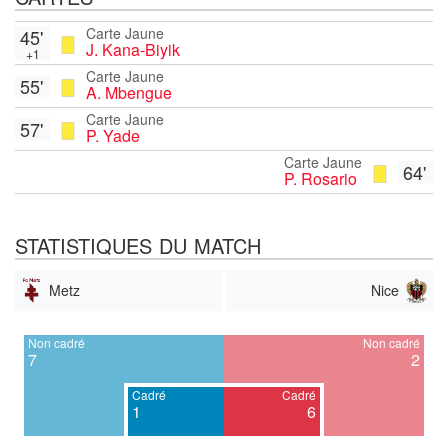
Carte Jaune
45'
J. Kana-Biyik
+1
Carte Jaune
55'
A. Mbengue
Carte Jaune
57'
P. Yade
Carte Jaune
64'
P. Rosario
STATISTIQUES DU MATCH
Metz
Nice
Non cadré
Non cadré
7
2
Cadré
Cadré
1
6