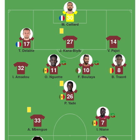
30
M. Caillard
27
14
17
T. Delaine
J. Kana-Biyik
V. Pajot
32
11
10
8
I. Amadou
O. Nguette
F. Boulaya
B. Traoré
26
P. Yade
33
7
A. Mbengue
I. Niane