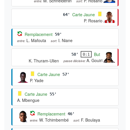
M. Schneiderlin
P. Rosario
entre:
sort:
Carte Jaune
64'
P. Rosario
Remplacement
59'
L. Mafouta
I. Niane
entre:
sort:
But
58'
0:1
A. Gouiri
K. Thuram-Ulien
passe décisive:
Carte Jaune
57'
P. Yade
Carte Jaune
55'
A. Mbengue
Remplacement
46'
W. Tchimbembé
F. Boulaya
entre:
sort: