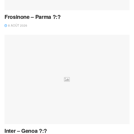
Frosinone – Parma ?:?
8 AOÛT 2026
Inter – Genoa ?:?