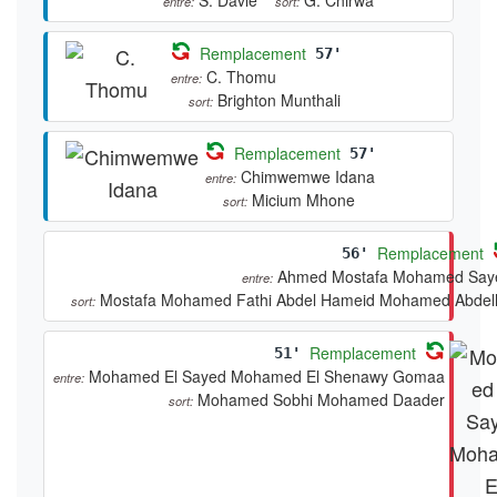
entre:
sort:
Remplacement
57'
C. Thomu
entre:
Brighton Munthali
sort:
Remplacement
57'
Chimwemwe Idana
entre:
Micium Mhone
sort:
Remplacement
56'
Ahmed Mostafa Mohamed Say
entre:
Mostafa Mohamed Fathi Abdel Hameid Mohamed Abdel
sort:
Remplacement
51'
Mohamed El Sayed Mohamed El Shenawy Gomaa
entre:
Mohamed Sobhi Mohamed Daader
sort: