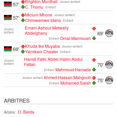
Brighton Munthali
Joueur sortant
57'
C. Thomu
Entrant
Micium Mhone
Joueur sortant
57'
Chimwemwe Idana
Entrant
Emam Ashour Metwally
Joueur
sortant
69'
Abdelghany
Omar Marmoush
Entrant
Khuda Ike Muyaba
Joueur sortant
69'
Yamikani Chester
Entrant
Hamdi Fathi Abdel Halim Abdul
Joueur
sortant
70'
Fattah
Mahmoud Hamada
Entrant
Ahmed Hassan Mahgoub
Joueur sortant
75'
Mohamed Salah
Entrant
ARBITRES
D. Beida
Arbitre: