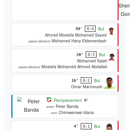
But
49'
0:4
Ahmed Mostafa Mohamed Sayed
Mohamed Hany Eldemerdash
passe décisive:
But
20'
0:3
Mohamed Salah
Mostafa Mohamed Ahmed Abdallah
passe décisive:
But
16'
0:2
Omar Marmoush
Remplacement
6'
Peter Banda
entre:
Chimwemwe Idana
sort:
But
4'
0:1