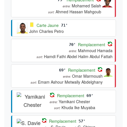
Mohamed Salah
entre:
Ahmed Hassan Mahgoub
sort:
Carte Jaune
71'
John Charles Petro
Remplacement
70'
Mahmoud Hamada
entre:
Hamdi Fathi Abdel Halim Abdul Fattah
sort:
Remplacement
69'
Omar Marmoush
entre:
Emam Ashour Metwally Abdelghany
sort:
Remplacement
69'
Yamikani Chester
entre:
Khuda Ike Muyaba
sort:
Remplacement
57'
S. Davie
G. Chirwa