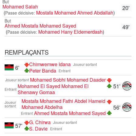
But
Mohamed Salah
20'
(
Mostafa Mohamed Ahmed Abdallah
)
Passe décisive:
But
Ahmed Mostafa Mohamed Sayed
49'
(
Mohamed Hany Eldemerdash
)
Passe décisive:
REMPLAÇANTS
Chimwemwe Idana
Joueur sortant
6'
Peter Banda
Entrant
Mohamed Sobhi Mohamed Daader
Joueur sortant
51'
Mohamed El Sayed Mohamed El
Entrant
Shenawy Gomaa
Mostafa Mohamed Fathi Abdel Hameid
Joueur
sortant
56'
Mohamed Abdelha
Ahmed Mostafa Mohamed Sayed
Entrant
G. Chirwa
Joueur sortant
57'
S. Davie
Entrant