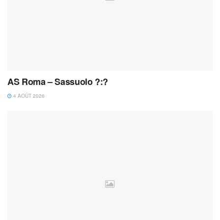
AS Roma – Sassuolo ?:?
4 AOÛT 2026