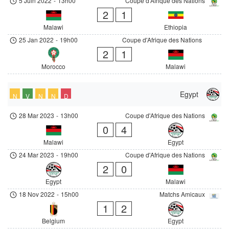
5 Juin 2022
-
13h00
Coupe d'Afrique des Nations
2
1
Malawi
Ethiopia
25 Jan 2022
-
19h00
Coupe d'Afrique des Nations
2
1
Morocco
Malawi
Egypt
N
V
N
N
D
28 Mar 2023
-
13h00
Coupe d'Afrique des Nations
0
4
Malawi
Egypt
24 Mar 2023
-
19h00
Coupe d'Afrique des Nations
2
0
Egypt
Malawi
18 Nov 2022
-
15h00
Matchs Amicaux
1
2
Belgium
Egypt