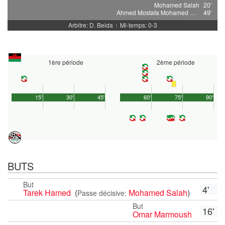
Mohamed Salah
20'
Ahmed Mostafa Mohamed Sayed
49'
Arbitre: D. Beida
Mi-temps: 0-3
|
1ère période
2ème période
15'
30'
45'
60'
75'
90'
BUTS
But
4'
Tarek Hamed
(
Mohamed Salah
)
Passe décisive:
But
16'
Omar Marmoush