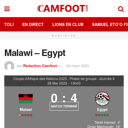
TOLI
EN DIRECT
LIONS EN CLUB
SAMUEL ETO’O FI
PUBLICITÉ
Malawi – Egypt
par
Redaction Camfoot
24 mars 2023
Coupe d'Afrique des Nations 2023 - Phase de groupe
Journée 4
|
28 Mar 2023
-
13h00
0
:
4
MATCH TERMINÉ
Malawi
Egypt
Tarek Hamed
4'
Omar Marmoush
16'